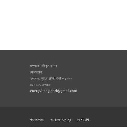
সম্পাদক: রফিকুল বাসার
যোগাযোগ:
২/৩-এ, পূরানো পল্টন, থাকা – ১০০০
০১৫৫২৩১৫৭৪৫
energybanglabd@gmail.com
প্রথম পাতা
আমাদের সম্বন্ধে
যোগাযোগ