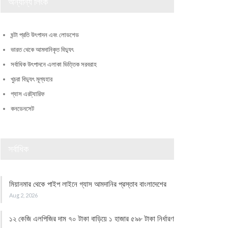
অন্যান্য লিংক
ঘন্টা প্রতি উৎপাদন এবং লোডশেড
ভারত থেকে আমদানিকৃত বিদ্যুৎ
সর্বাধিক উৎপাদনে এলাকা ভিত্তিক সরবরাহ
খুচরা বিদ্যুৎ মূল্যহার
গ্যাস এরট্যারিফ
কনডেনসেট
সর্বাধিক
মিয়ানমার থেকে পাইপ লাইনে গ্যাস আমদানির প্রস্তাব বাংলাদেশের
Aug 2, 2026
১২ কেজি এলপিজির দাম ৭০ টাকা বাড়িয়ে ১ হাজার ৫৯৮ টাকা নির্ধারণ