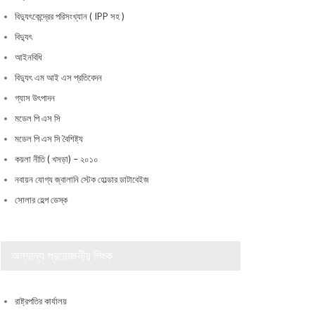
বিদ্যুৎকেন্দ্রের পরিসংখ্যান ( IPP সহ )
বিদ্যুৎ
আইনবিধি
বিদ্যুৎ এম আই এস প্রতিবেদন
গ্যাস উৎপাদন
মডেল পি এস সি
মডেল পি এস সি বৈশিষ্ট্য
কয়লা নীতি ( খসড়া) – ২০১০
নবায়ন যোগ্য জ্বালানি স্টেক হোল্ডার ডাটাবেইজ
সোলার হেল্প ডেস্ক
অন্যান্য প্রয়োজনীয় লিংক
রাষ্ট্রপতির কার্যালয়