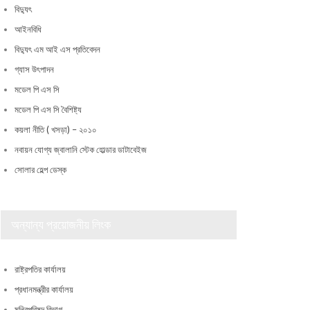
বিদ্যুৎ
আইনবিধি
বিদ্যুৎ এম আই এস প্রতিবেদন
গ্যাস উৎপাদন
মডেল পি এস সি
মডেল পি এস সি বৈশিষ্ট্য
কয়লা নীতি ( খসড়া) – ২০১০
নবায়ন যোগ্য জ্বালানি স্টেক হোল্ডার ডাটাবেইজ
সোলার হেল্প ডেস্ক
অন্যান্য প্রয়োজনীয় লিংক
রাষ্ট্রপতির কার্যালয়
প্রধানমন্ত্রীর কার্যালয়
মন্ত্রিপরিষদ বিভাগ