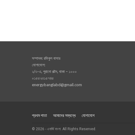
সম্পাদক: রফিকুল বাসার
যোগাযোগ:
২/৩-এ, পূরানো পল্টন, থাকা – ১০০০
০১৫৫২৩১৫৭৪৫
energybanglabd@gmail.com
প্রথম পাতা
আমাদের সম্বন্ধে
যোগাযোগ
© 2026 - এনার্জি বাংলা. All Rights Reserved.