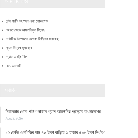
অন্যান্য লিংক
ঘন্টা প্রতি উৎপাদন এবং লোডশেড
ভারত থেকে আমদানিকৃত বিদ্যুৎ
সর্বাধিক উৎপাদনে এলাকা ভিত্তিক সরবরাহ
খুচরা বিদ্যুৎ মূল্যহার
গ্যাস এরট্যারিফ
কনডেনসেট
সর্বাধিক
মিয়ানমার থেকে পাইপ লাইনে গ্যাস আমদানির প্রস্তাব বাংলাদেশের
Aug 2, 2026
১২ কেজি এলপিজির দাম ৭০ টাকা বাড়িয়ে ১ হাজার ৫৯৮ টাকা নির্ধারণ