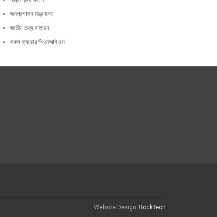
জনপ্রশাসন মন্ত্রণালয়
জাতীয় তথ্য বাতায়ন
সকল ক্যাডার পিএমআইএস
Website Design:
RockTech