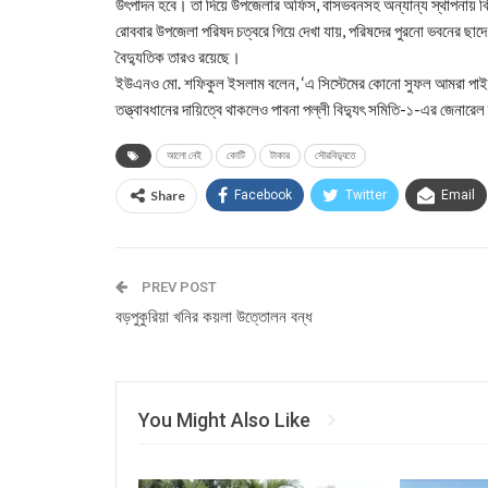
উৎপাদন হবে। তা দিয়ে উপজেলার অফিস, বাসভবনসহ অন্যান্য স্থাপনায় বিদ
রোববার উপজেলা পরিষদ চত্বরে গিয়ে দেখা যায়, পরিষদের পুরনো ভবনের ছাদে 
বৈদ্যুতিক তারও রয়েছে।
ইউএনও মো. শফিকুল ইসলাম বলেন, ‘এ সিস্টেমের কোনো সুফল আমরা পাইনি।
তত্ত্বাবধানের দায়িত্বে থাকলেও পাবনা পল্লী বিদ্যুৎ সমিতি-১-এর জেনা
আলো নেই
কোটি
টাকার
সৌরবিদ্যুতে
Share
Facebook
Twitter
Email
PREV POST
বড়পুকুরিয়া খনির কয়লা উত্তোলন বন্ধ
You Might Also Like