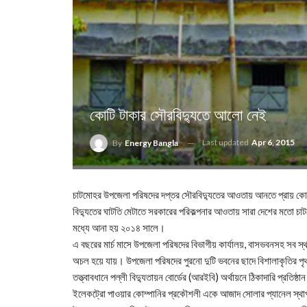
কোটি টাকার সৌরবিদ্যুতে আলো নেই
Last updated
Apr 6, 2015
By
Energy Bangla
চাটমোহর উপজেলা পরিষদের দপ্তর সৌরবিদ্যুতের আওতায় আনতে প্রায় কো
বিদ্যুতের ঘাটতি মেটাতে সরকারের পরিকল্পনার আওতায় সারা দেশের মতো চাট
মধ্যে আনা হয় ২০১৪ সালে।
এ বছরের মার্চ মাসে উপজেলা পরিষদের বিভাগীয় কার্যালয়, বাসভবনসহ সব স্থ
অচল হয়ে যায়। উপজেলা পরিষদের পুরনো দুটি ভবনের ছাদে বিশালাকৃতির পৃথক
তত্ত্বাবধানে পল্লী বিদ্যুতায়ন বোর্ডের (আরইবি) অর্থায়নে ঠিকাদারি প্রত
ইলেকট্রো পাওয়ার কোম্পানির প্রকৌশলী একে আজাদ সোলার প্যানেল স্থা