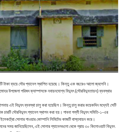
টি টাকা ব্যয়ে সৌর প্যানেল স্থাপিত হয়েছে। কিন্তু এক বছরেও আলো জ্বলেনি।
মোহর উপজেলা পরিষদ ক্যাম্পাসকে নবায়নযোগ্য বিদ্যুৎ (সৌরবিদ্যুতায়ন) ব্যবস্থার
াপনায় এই বিদ্যুৎ ব্যবস্থা চালু করা হয়েছিল। কিন্তু চালু করার কয়েকদিন মধ্যেই সেটি
 চারটি সৌরবিদ্যুৎ প্যানেল স্থাপন করা হয়। পাবনা পল্লী বিদ্যুৎ সমিতি-১-এর
িষ্ঠান ইলেকট্রো সোলার পাওয়ার কোম্পানি লিমিটেড কাজটি বাস্তবায়ন করে।
পনের সময় জানিয়েছিলেন, এই সোলার প্যানেলগুলো থেকে প্রায় ৩০ কিলোওয়াট বিদ্যুৎ