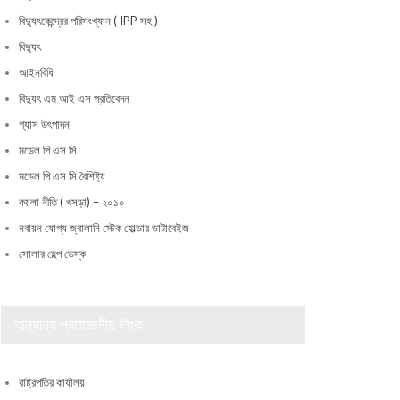
বিদ্যুৎকেন্দ্রের পরিসংখ্যান ( IPP সহ )
বিদ্যুৎ
আইনবিধি
বিদ্যুৎ এম আই এস প্রতিবেদন
গ্যাস উৎপাদন
মডেল পি এস সি
মডেল পি এস সি বৈশিষ্ট্য
কয়লা নীতি ( খসড়া) – ২০১০
নবায়ন যোগ্য জ্বালানি স্টেক হোল্ডার ডাটাবেইজ
সোলার হেল্প ডেস্ক
অন্যান্য প্রয়োজনীয় লিংক
রাষ্ট্রপতির কার্যালয়