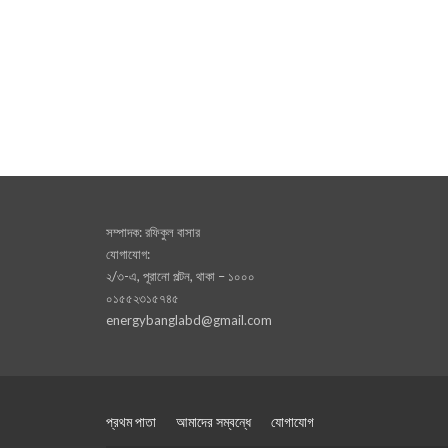
সম্পাদক: রফিকুল বাসার
যোগাযোগ:
২/৩-এ, পূরানো পল্টন, থাকা – ১০০০
০১৫৫২৩১৫৭৪৫
energybanglabd@gmail.com
প্রথম পাতা
আমাদের সম্বন্ধে
যোগাযোগ