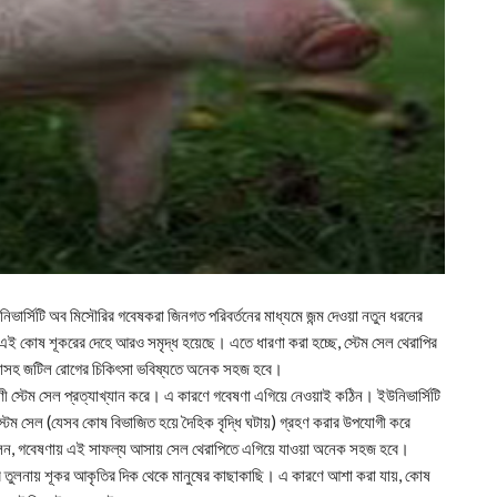
ভার্সিটি অব মিসৌরির গবেষকরা জিনগত পরিবর্তনের মাধ্যমে জন্ম দেওয়া নতুন ধরনের
 এই কোষ শূকরের দেহে আরও সমৃদ্ধ হয়েছে। এতে ধারণা করা হচ্ছে, স্টেম সেল থেরাপির
ওয়াসহ জটিল রোগের চিকিৎসা ভবিষ্যতে অনেক সহজ হবে।
রাণী স্টেম সেল প্রত্যাখ্যান করে। এ কারণে গবেষণা এগিয়ে নেওয়াই কঠিন। ইউনিভার্সিটি
স্টেম সেল (যেসব কোষ বিভাজিত হয়ে দৈহিক বৃদ্ধি ঘটায়) গ্রহণ করার উপযোগী করে
ার বলেন, গবেষণায় এই সাফল্য আসায় সেল থেরাপিতে এগিয়ে যাওয়া অনেক সহজ হবে।
োর তুলনায় শূকর আকৃতির দিক থেকে মানুষের কাছাকাছি। এ কারণে আশা করা যায়, কোষ