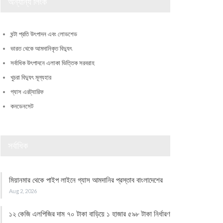
অন্যান্য লিংক
ঘন্টা প্রতি উৎপাদন এবং লোডশেড
ভারত থেকে আমদানিকৃত বিদ্যুৎ
সর্বাধিক উৎপাদনে এলাকা ভিত্তিক সরবরাহ
খুচরা বিদ্যুৎ মূল্যহার
গ্যাস এরট্যারিফ
কনডেনসেট
সর্বাধিক
মিয়ানমার থেকে পাইপ লাইনে গ্যাস আমদানির প্রস্তাব বাংলাদেশের
Aug 2, 2026
১২ কেজি এলপিজির দাম ৭০ টাকা বাড়িয়ে ১ হাজার ৫৯৮ টাকা নির্ধারণ