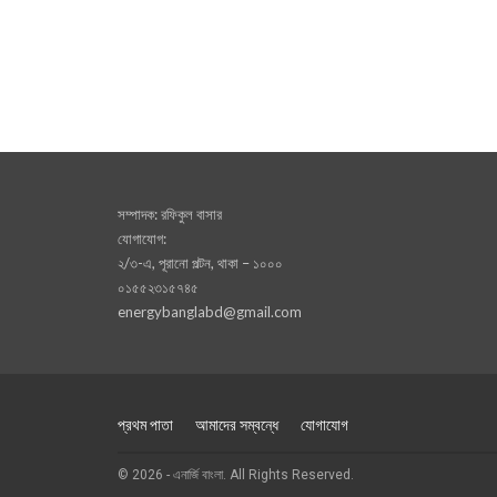
সম্পাদক: রফিকুল বাসার
যোগাযোগ:
২/৩-এ, পূরানো পল্টন, থাকা – ১০০০
০১৫৫২৩১৫৭৪৫
energybanglabd@gmail.com
প্রথম পাতা
আমাদের সম্বন্ধে
যোগাযোগ
© 2026 - এনার্জি বাংলা. All Rights Reserved.