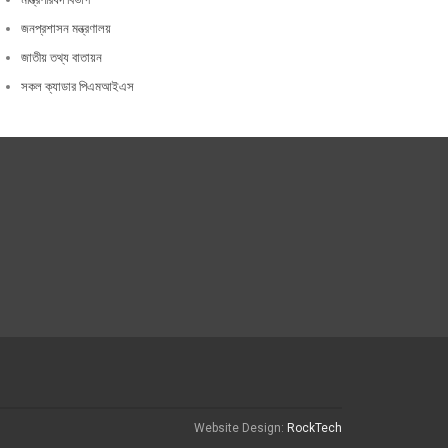
জনপ্রশাসন মন্ত্রণালয়
জাতীয় তথ্য বাতায়ন
সকল ক্যাডার পিএমআইএস
Website Design:
RockTech