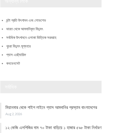
অন্যান্য লিংক
ঘন্টা প্রতি উৎপাদন এবং লোডশেড
ভারত থেকে আমদানিকৃত বিদ্যুৎ
সর্বাধিক উৎপাদনে এলাকা ভিত্তিক সরবরাহ
খুচরা বিদ্যুৎ মূল্যহার
গ্যাস এরট্যারিফ
কনডেনসেট
সর্বাধিক
মিয়ানমার থেকে পাইপ লাইনে গ্যাস আমদানির প্রস্তাব বাংলাদেশের
Aug 2, 2026
১২ কেজি এলপিজির দাম ৭০ টাকা বাড়িয়ে ১ হাজার ৫৯৮ টাকা নির্ধারণ