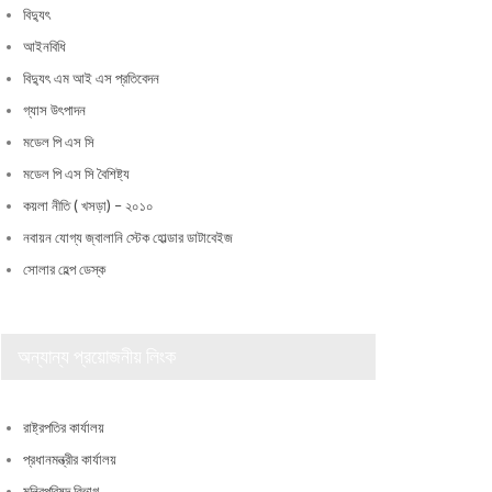
বিদ্যুৎ
আইনবিধি
বিদ্যুৎ এম আই এস প্রতিবেদন
গ্যাস উৎপাদন
মডেল পি এস সি
মডেল পি এস সি বৈশিষ্ট্য
কয়লা নীতি ( খসড়া) – ২০১০
নবায়ন যোগ্য জ্বালানি স্টেক হোল্ডার ডাটাবেইজ
সোলার হেল্প ডেস্ক
অন্যান্য প্রয়োজনীয় লিংক
রাষ্ট্রপতির কার্যালয়
প্রধানমন্ত্রীর কার্যালয়
মন্ত্রিপরিষদ বিভাগ