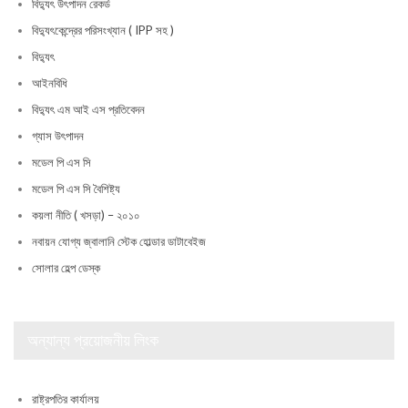
বিদ্যুৎ উৎপাদন রেকর্ড
বিদ্যুৎকেন্দ্রের পরিসংখ্যান ( IPP সহ )
বিদ্যুৎ
আইনবিধি
বিদ্যুৎ এম আই এস প্রতিবেদন
গ্যাস উৎপাদন
মডেল পি এস সি
মডেল পি এস সি বৈশিষ্ট্য
কয়লা নীতি ( খসড়া) – ২০১০
নবায়ন যোগ্য জ্বালানি স্টেক হোল্ডার ডাটাবেইজ
সোলার হেল্প ডেস্ক
অন্যান্য প্রয়োজনীয় লিংক
রাষ্ট্রপতির কার্যালয়