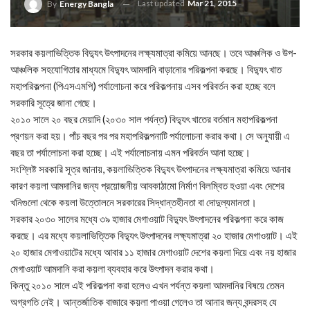
Last updated
Mar 21, 2015
By
Energy Bangla
সরকার কয়লাভিত্তিক বিদ্যুৎ উৎপাদনের লক্ষ্যমাত্রা কমিয়ে আনছে। তবে আঞ্চলিক ও উপ-
আঞ্চলিক সহযোগিতার মাধ্যমে বিদ্যুৎ আমদানি বাড়ানোর পরিকল্পনা করছে। বিদ্যুৎ খাত
মহাপরিকল্পনা (পিএসএমপি) পর্যালোচনা করে পরিকল্পনায় এসব পরিবর্তন করা হচ্ছে বলে
সরকারি সূত্রে জানা গেছে।
২০১০ সালে ২০ বছর মেয়াদি (২০৩০ সাল পর্যন্ত) বিদ্যুৎ খাতের বর্তমান মহাপরিকল্পনা
প্রণয়ন করা হয়। পাঁচ বছর পর পর মহাপরিকল্পনাটি পর্যালোচনা করার কথা। সে অনুযায়ী এ
বছর তা পর্যালোচনা করা হচ্ছে। এই পর্যালোচনায় এমন পরিবর্তন আনা হচ্ছে।
সংশ্লিষ্ট সরকারি সূত্র জানায়, কয়লাভিত্তিক বিদ্যুৎ উৎপাদনের লক্ষ্যমাত্রা কমিয়ে আনার
কারণ কয়লা আমদানির জন্য প্রয়োজনীয় আবকাঠামো নির্মাণ বিলম্বিত হওয়া এবং দেশের
খনিগুলো থেকে কয়লা উত্তোলনে সরকারের সিদ্ধান্তহীনতা বা দোদুল্যমানতা।
সরকার ২০৩০ সালের মধ্যে ৩৯ হাজার মেগাওয়াট বিদ্যুৎ উৎপাদনের পরিকল্পনা করে কাজ
করছে। এর মধ্যে কয়লাভিত্তিক বিদ্যুৎ উৎপাদনের লক্ষ্যমাত্রা ২০ হাজার মেগাওয়াট। এই
২০ হাজার মেগাওয়াটের মধ্যে আবার ১১ হাজার মেগাওয়াট দেশের কয়লা দিয়ে এবং নয় হাজার
মেগাওয়াট আমদানি করা কয়লা ব্যবহার করে উৎপাদন করার কথা।
কিন্তু ২০১০ সালে এই পরিকল্পনা করা হলেও এখন পর্যন্ত কয়লা আমদানির বিষয়ে তেমন
অগ্রগতি নেই। আন্তর্জাতিক বাজারে কয়লা পাওয়া গেলেও তা আনার জন্য বন্দরসহ যে