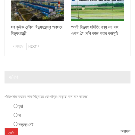
সব কুইক রেন্টাল বিদ্যুৎকেন্দ্র অবসরে:
পল্লী বিদ্যুৎ সমিতি: বন্ধ নয় বরং
বিদ্যুৎমন্ত্রী
একঘণ্টা বেশি কাজ করার কর্মসূচি
PREV
NEXT
জরিপ
পরিকল্পনার অভাবে আজ বিদ্যুতের ভোগান্তি বেড়েছে বলে মনে করেন?
হ্যাঁ
না
মন্তব্য নেই
ফলাফল