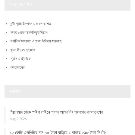
অন্যান্য লিংক
ঘন্টা প্রতি উৎপাদন এবং লোডশেড
ভারত থেকে আমদানিকৃত বিদ্যুৎ
সর্বাধিক উৎপাদনে এলাকা ভিত্তিক সরবরাহ
খুচরা বিদ্যুৎ মূল্যহার
গ্যাস এরট্যারিফ
কনডেনসেট
সর্বাধিক
মিয়ানমার থেকে পাইপ লাইনে গ্যাস আমদানির প্রস্তাব বাংলাদেশের
Aug 2, 2026
১২ কেজি এলপিজির দাম ৭০ টাকা বাড়িয়ে ১ হাজার ৫৯৮ টাকা নির্ধারণ