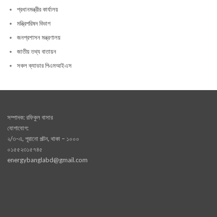
প্রধানমন্ত্রীর কার্যালয়
মন্ত্রিপরিষদ বিভাগ
জনপ্রশাসন মন্ত্রণালয়
জাতীয় তথ্য বাতায়ন
সকল ক্যাডার পিএমআইএস
সম্পাদক: রফিকুল বাসার
যোগাযোগ:
২/৩-এ, পূরানো পল্টন, থাকা – ১০০০
০১৫৫২৩১৫৭৪৫
energybanglabd@gmail.com