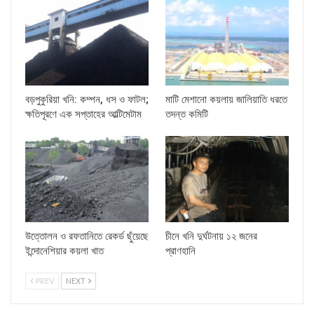
বড়পুকুরিয়া খনি: কম্পন, ধস ও ফাটল;
মাটি মেশানো কয়লায় জালিয়াতি ধরতে
ক্ষতিপূরণে এক সপ্তাহের আল্টিমেটাম
তদন্ত কমিটি
উত্তোলন ও রফতানিতে রেকর্ড ছুঁয়েছে
চীনে খনি দুর্ঘটনায় ১২ জনের
ইন্দোনেশিয়ার কয়লা খাত
প্রাণহানি
PREV
NEXT