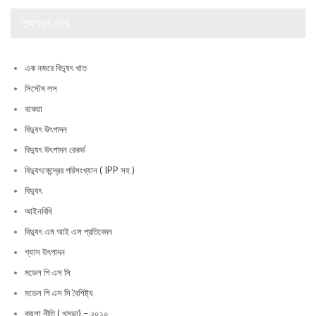
তথ্যভাণ্ডার
এক নজরে বিদ্যুৎ খাত
সিস্টেম লস
বকেয়া
বিদ্যুৎ উৎপাদন
বিদ্যুৎ উৎপাদন রেকর্ড
বিদ্যুৎকেন্দ্রের পরিসংখ্যান ( IPP সহ )
বিদ্যুৎ
আইনবিধি
বিদ্যুৎ এম আই এস প্রতিবেদন
গ্যাস উৎপাদন
মডেল পি এস সি
মডেল পি এস সি বৈশিষ্ট্য
কয়লা নীতি ( খসড়া) – ২০১০