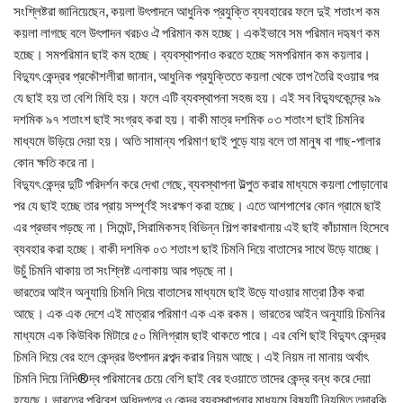
সংশ্লিষ্টরা জানিয়েছেন, কয়লা উৎপাদনে আধুনিক প্রযুক্তি ব্যবহারের ফলে দুই শতাংশ কম
কয়লা লাগছে বলে উৎপাদন খরচও ঐ পরিমান কম হচ্ছে। একইভাবে সম পরিমান দহৃষণ কম
হচ্ছে। সমপরিমান ছাই কম হচ্ছে। ব্যবস্থাপনাও করতে হচ্ছে সমপরিমান কম কয়লার।
বিদ্যুৎ কেন্দ্রর প্রকৌশলীরা জানান, আধুনিক প্রযুক্তিতে কয়লা থেকে তাপ তৈরি হওয়ার পর
যে ছাই হয় তা বেশি মিহি হয়। ফলে এটি ব্যবস্থাপনা সহজ হয়। এই সব বিদ্যুৎকেন্দ্রে ৯৯
দশমিক ৯৭ শতাংশ ছাই সংগ্রহ করা হয়। বাকী মাত্র দশমিক ০৩ শতাংশ ছাই চিমনির
মাধ্যমে উড়িয়ে দেয়া হয়। অতি সামান্য পরিমাণ ছাই পুড়ে যায় বলে তা মানুষ বা গাছ-পালার
কোন ক্ষতি করে না।
বিদ্যুৎ কেন্দ্র দুটি পরিদর্শন করে দেখা গেছে, ব্যবস্থাপনা উল্পুত করার মাধ্যমে কয়লা পোড়ানোর
পর যে ছাই হচ্ছে তার প্রায় সম্পূর্ণই সংরক্ষণ করা হচ্ছে। এতে আশপাশের কোন গ্রামে ছাই
এর প্রভাব পড়ছে না। সিমেন্ট, সিরামিকসহ বিভিন্ন শিল্প কারখানায় এই ছাই কাঁচামাল হিসেবে
ব্যবহার করা হচ্ছে। বাকী দশমিক ০৩ শতাংশ ছাই চিমনি দিয়ে বাতাসের সাথে উড়ে যাচ্ছে।
উচুঁ চিমনি থাকায় তা সংশ্লিষ্ট এলাকায় আর পড়ছে না।
ভারতের আইন অনুযায়ি চিমনি দিয়ে বাতাসের মাধ্যমে ছাই উড়ে যাওয়ার মাত্রা ঠিক করা
আছে। এক এক দেশে এই মাত্রার পরিমাণ এক এক রকম। ভারতের আইন অনুযায়ি চিমনির
মাধ্যমে এক কিউবিক মিটারে ৫০ মিলিগ্রাম ছাই থাকতে পারে। এর বেশি ছাই বিদ্যুৎ কেন্দ্রর
চিমনি দিয়ে বের হলে কেন্দ্রর উৎপাদন বল্পব্দ করার নিয়ম আছে। এই নিয়ম না মানায় অর্থাৎ
চিমনি দিয়ে নিদি®দ্ব পরিমানের চেয়ে বেশি ছাই বের হওয়াতে তাদের কেন্দ্র বন্ধ করে দেয়া
হয়েছে। ভারতের পরিবেশ অধিদপ্তর ও কেন্দ্র ব্যবস্থাপনার মাধ্যমে বিষয়টি নিয়মিত তদারকি