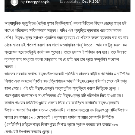
Last updated
Oct 9, 2014
By
Energy Bangla
অত্যাধুনিক প্রযুক্তির (আল্ট্রা সুপার ক্রিটিক্যাল) কয়লাভিত্তিক বিদ্যুৎ কেন্দ্রে মাত্র দুই
শতাংশ পরিবেশের ক্ষতি কমানো সম্ভব। যদিও এই প্রযুক্তি ব্যবহারে খরচ হবে অনেক
বেশি। বিদ্যুৎ কেন্দ্র স্থাপনে প্রচলিত যন্ত্র ব্যবহারে যে পরিমান কয়লা ব্যবহার করা হয় তার
থেকে মাত্র দুই শতাংশ কয়লা কম লাগে অত্যাধুনিক প্রযুক্তিতে। আর যত টুকু কয়লা কম
প্রয়োজন হবে ততটুকুই কার্বন কম পুড়েবে। তাতে দুষণও ঐ পরিমান কম হবে। তবে উন্নত
ব্যবস্থাপনার মাধ্যমে কয়লা পোড়ানোর পর যে ছাই হবে তার প্রায় সম্পূর্ণটাই সংরক্ষণ
সম্ভব।
ভারতের সরকারি সর্বোচ্চ বিদ্যুৎ উৎপাদনকারী প্রতিষ্ঠান ভারতের রাষ্ট্রীয় প্রতিষ্ঠান এনটিপিসির
সিপাত এবং ভারতের দ্বিতীয় বড় চত্রিশগড়ের আদানি বিদ্যুৎ কেন্দ্র পরিদর্শন শেষে এই তথ্য
জানা গেছে। এই দুই বিদ্যুৎ কেন্দ্রই অত্যাধুনিক প্রযুক্তির কয়লা ভিত্তিক কেন্দ্র।
গতসপ্তাহে বাংলাদেশের সাংবাদিকদের এই বিদ্যুৎ কেন্দ্র দুটি পরিদর্শনে নিয়ে যাওয়া হয়।
আদানি পাওয়ার লিমিটেড গুন্ডিয়া জেলার তিরোধায় অবস্থিত আদানি’র বিদ্যুৎ কেন্দ্রটির
উৎপাদন ক্ষমতা তিন হাজার ৩০০ মেগাওয়াট। ভারতের সবচেয়ে বড় বিদ্যুৎ কেন্দ্রটির উৎপাদন
ক্ষমতা চার হাজার ৫০০ মেগাওয়াট। ন্যাশনাল থার্মাল পাওয়ার কোম্পানি লিমিটেড
(এনটিপিসি) ছত্তিশগড়ের বিলাসপুরের সিপাত গ্রামে স্থাপন করেছে দুই হাজার ৯৮০
মেগাওয়াট উৎপাদন ক্ষমতার কেন্দ্র।