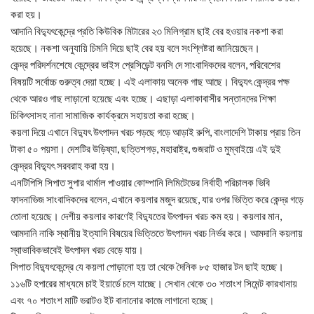
করা হয়।
আদানি বিদ্যুৎকেন্দ্রে প্রতি কিউবিক মিটারের ২৩ মিলিগ্রাম ছাই বের হওয়ার নকশা করা
হয়েছে। নকশা অনুযায়ি চিমনি দিয়ে ছাই বের হয় বলে সংশ্লিষ্টরা জানিয়েছেন।
কেন্দ্র পরিদর্শনশেষে কেন্দ্রের ভাইস প্রেসিডেন্ট বনসি দে সাংবাদিকদের বলেন, পরিবেশের
বিষয়টি সর্বোচ্চ গুরুত্ব দেয়া হচ্ছে। এই এলাকায় অনেক গাছ আছে। বিদ্যুৎ কেন্দ্রর পক্ষ
থেকে আরও গাছ লাড়ানো হয়েছে এবং হচ্ছে। এছাড়া এলাকাবাসীর সন্তানদের শিক্ষা
চিকিৎসাসহ নানা সামাজিক কার্যক্রমে সহায়তা করা হচ্ছে।
কয়লা দিয়ে এখানে বিদ্যুৎ উৎপাদন খরচ পড়ছে গড়ে আড়াই রুপি, বাংলাদেশি টাকায় প্রায় তিন
টাকা ৫০ পয়সা। দেশটির উড়িষ্যা, ছত্তিশগড়, মহারাষ্ট্র, গুজরাট ও মুম্বাইয়ে এই দুই
কেন্দ্রর বিদ্যুৎ সরবরাহ করা হয়।
এনটিপিসি সিপাত সুপার থার্মাল পাওয়ার কোম্পানি লিমিটেডের নির্বাহী পরিচালক ভিবি
ফাদনাভিজ সাংবাদিকদের বলেন, এখানে কয়লার মজুদ রয়েছে, যার ওপর ভিত্তি করে কেন্দ্র গড়ে
তোলা হয়েছে। দেশীয় কয়লার কারণেই বিদ্যুতের উৎপাদন খরচ কম হয়। কয়লার মান,
আমদানি নাকি স্থানীয় ইত্যাদি বিষয়ের ভিত্তিতে উৎপাদন খরচ নির্ভর করে। আমদানি কয়লায়
স্বাভাবিকভাবেই উৎপাদন খরচ বেড়ে যায়।
সিপাত বিদ্যুৎকেন্দ্রে যে কয়লা পোড়ানো হয় তা থেকে দৈনিক ৮৫ হাজার টন ছাই হচ্ছে।
১১৬টি হপারের মাধ্যমে চাই ইয়ার্ডে চলে যাচ্ছে। সেখান থেকে ৩০ শতাংশ সিমেন্ট কারখানায়
এবং ৭০ শতাংশ মাটি ভরাটও ইট বানানোর কাজে লাগানো হচ্ছে।