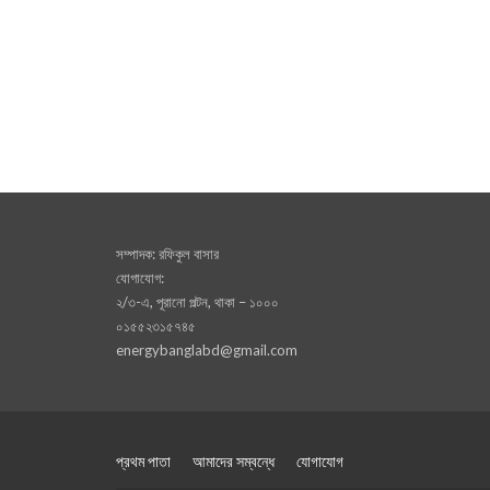
সম্পাদক: রফিকুল বাসার
যোগাযোগ:
২/৩-এ, পূরানো পল্টন, থাকা – ১০০০
০১৫৫২৩১৫৭৪৫
energybanglabd@gmail.com
প্রথম পাতা
আমাদের সম্বন্ধে
যোগাযোগ