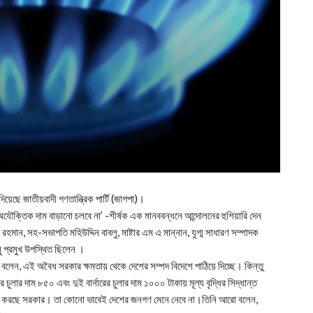
িয়েছে জাতীয়বাদী গণতান্ত্রিক পার্টি (জাগপা)।
অযৌক্তিক দাম বাড়ানো চলবে না’ -শীর্ষক এক মানববন্ধনে আন্দোলনের হুশিয়ারি দেন
হমান, সহ-সভাপতি মহিউদ্দিন বাবলু, মাষ্টার এম এ মান্নান, যুগ্ম সাধারণ সম্পাদক
ু প্রমুখ উপস্থিত ছিলেন ।
লেন, এই অবৈধ সরকার ক্ষমতায় থেকে দেশের সম্পদ বিদেশে পাঠিয়ে দিচ্ছে। কিন্তু
চুলার দাম ৮৫০ এবং দুই বার্নারের চুলার দাম ১০০০ টাকায় মূল্য বৃদ্ধির সিদ্ধান্ত
া করছে সরকার। তা কোনো ভাবেই দেশের জনগণ মেনে নেবে না।তিনি আরো বলেন,