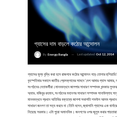
গ্যাসের দাম বাড়লে কঠোর আন্দোলন
Last updated
Oct 12, 2014
By
Energy Bangla
গ্যাসের মূল্য বৃদ্ধি করা হলে রাজপথে কঠোর আন্দোলন গড়ে তোলার হুশিয়ারি দ
বৃহস্পতিবার সকালে জাতীয় প্রেসক্লাবের সামনে ‘দেশ আমার গ্যাস আমার, 
সংগঠনের নেতাকর্মীরা।মানববন্ধনে জাগপার সাধারণ সম্পাদক খন্দকার লুৎফর র
অ্যাড. মজিবুর রহমান, সংগঠনের মহানগর সাধারণ সম্পাদক সানাউল্লাহ সান
মানববন্ধনে প্রধান অতিথির বক্তব্যে জাগপা সভাপতি শফউল আলম প্রধান ব
সাধারণ জনগণ তা সহ্য করবে না।তিনি বলেন, জ্বালানি গ্যাসের এক বার্নারের 
নিয়েছে সরকার। এটা পুরো অমানবিক। জনগণের ওপর জুলুম করার পায়তার