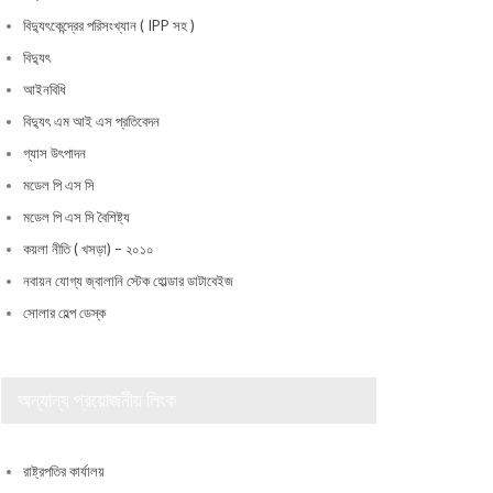
বিদ্যুৎকেন্দ্রের পরিসংখ্যান ( IPP সহ )
বিদ্যুৎ
আইনবিধি
বিদ্যুৎ এম আই এস প্রতিবেদন
গ্যাস উৎপাদন
মডেল পি এস সি
মডেল পি এস সি বৈশিষ্ট্য
কয়লা নীতি ( খসড়া) – ২০১০
নবায়ন যোগ্য জ্বালানি স্টেক হোল্ডার ডাটাবেইজ
সোলার হেল্প ডেস্ক
অন্যান্য প্রয়োজনীয় লিংক
রাষ্ট্রপতির কার্যালয়