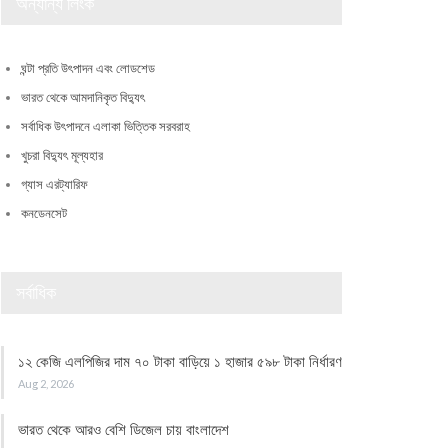
অন্যান্য লিংক
ঘন্টা প্রতি উৎপাদন এবং লোডশেড
ভারত থেকে আমদানিকৃত বিদ্যুৎ
সর্বাধিক উৎপাদনে এলাকা ভিত্তিক সরবরাহ
খুচরা বিদ্যুৎ মূল্যহার
গ্যাস এরট্যারিফ
কনডেনসেট
সর্বাধিক
১২ কেজি এলপিজির দাম ৭০ টাকা বাড়িয়ে ১ হাজার ৫৯৮ টাকা নির্ধারণ
Aug 2, 2026
ভারত থেকে আরও বেশি ডিজেল চায় বাংলাদেশ