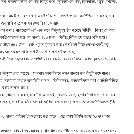
আর বেসরকারিভাবে এলপিজি বিক্রি করে বসুন্ধরা এলপিজি, ক্লিনহিট, যমুনা স্পেটেক,
্রয়মূল্য ১৩৯ টাকা ৬২ পয়সা। একই পরিমাণ শক্তি উৎপাদনে এলপিজির দাম এক হাজার
 জ্বালানি কাঠে খরচ হয় ৪৪৫ টাকা ১৯ পয়সা।
র কথা। সারাদেশেই এই এক দামে বিক্রিমূল্য ঠিক করেছে বিপিসি। কিন্তু সে দামে
সরকারি বোতলের দাম এক হাজার ৪০০ টাকা। কিন্তিু বিক্রি হয় আরও বেশি দামে।
 মাত্র ৪৫০ টাকা। বেশি গ্যাস ব্যবহার করেও কম টাকা দিচ্ছে দেশের একটি বড়
্য অংশের জনগোষ্ঠি বেশি উপযোগ নিয়ে কম টাকা দিচ্ছে।
থ অর্থনৈতিক মহৃল্য নিয়ে এলপিজি ব্যবহারকারীদের মধ্যে বিতরণ করলে বৃহত্তর জনগোষ্ঠী
োর উদ্যোগ নেয়া হয়েছে। সরবরাহ সরবারিভাবে আরও বাড়লে দাম কিছুটা কমে যাবে।
 নিয়ে আলোচনা হয়েছে বলে তিনি জানান। তিনি বলেন, বেসরকারিভাবে যারা এলপিজি বিক্রি
ত্রণ করার সযোগ নেই।
ক চুলার জন্য এক হাজার টাকা এবং দুই চুলার জন্য দেড় হাজার টাকা দাম নির্ধারণ করা
ে এক হাজার টাকা নিয়ে আলাদা তহবিলে রাখতে হবে। সেখান থেকে এলপিজিতে ভর্তুকি
ে ৯০ হাজার মেট্রিক টন সরবরাহ করা হচ্ছে। এর মধ্যে বিপিসি করছে ২০ ভাগ আর
করেছিল ভোক্তা প্রতিনিধিরা। শিল্প খাতে ক্যাপটিভ পাওয়ারে ব্যবহার করা গ্যাসের দাম