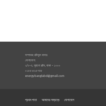
সম্পাদক: রফিকুল বাসার
যোগাযোগ:
২/৩-এ, পূরানো পল্টন, থাকা – ১০০০
০১৫৫২৩১৫৭৪৫
energybanglabd@gmail.com
প্রথম পাতা
আমাদের সম্বন্ধে
যোগাযোগ