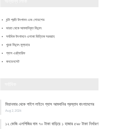
অন্যান্য লিংক
ঘন্টা প্রতি উৎপাদন এবং লোডশেড
ভারত থেকে আমদানিকৃত বিদ্যুৎ
সর্বাধিক উৎপাদনে এলাকা ভিত্তিক সরবরাহ
খুচরা বিদ্যুৎ মূল্যহার
গ্যাস এরট্যারিফ
কনডেনসেট
সর্বাধিক
মিয়ানমার থেকে পাইপ লাইনে গ্যাস আমদানির প্রস্তাব বাংলাদেশের
Aug 2, 2026
১২ কেজি এলপিজির দাম ৭০ টাকা বাড়িয়ে ১ হাজার ৫৯৮ টাকা নির্ধারণ