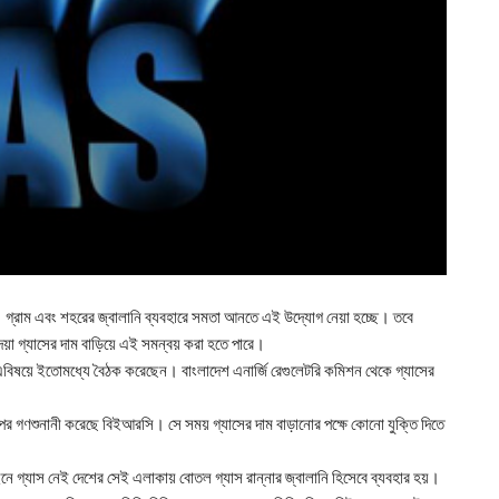
। গ্রাম এবং শহরের জ্বালানি ব্যবহারে সমতা আনতে এই উদ্যোগ নেয়া হচ্ছে। তবে
ে দেয়া গ্যাসের দাম বাড়িয়ে এই সমন্বয় করা হতে পারে।
টরা এবিষয়ে ইতোমধ্যে বৈঠক করেছেন। বাংলাদেশ এনার্জি রেগুলেটরি কমিশন থেকে গ্যাসের
 ওপর গণশুনানী করেছে বিইআরসি। সে সময় গ্যাসের দাম বাড়ানোর পক্ষে কোনো যুক্তি দিতে
ে গ্যাস নেই দেশের সেই এলাকায় বোতল গ্যাস রান্নার জ্বালানি হিসেবে ব্যবহার হয়।