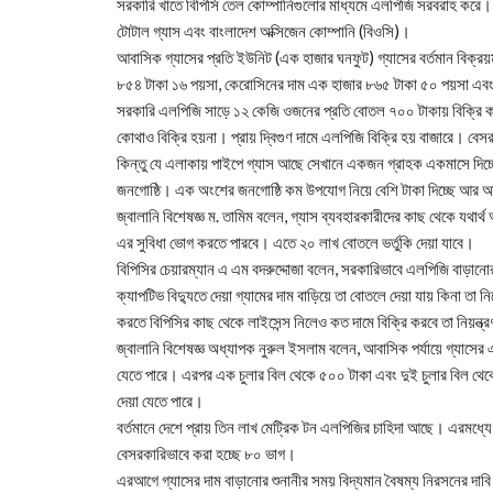
সরকারি খাতে বিপিসি তেল কোম্পানিগুলোর মাধ্যমে এলপিজি সরবরাহ করে। 
টোটাল গ্যাস এবং বাংলাদেশ অক্সিজেন কোম্পানি (বিওসি)।
আবাসিক গ্যাসের প্রতি ইউনিট (এক হাজার ঘনফুট) গ্যাসের বর্তমান বিক
৮৫৪ টাকা ১৬ পয়সা, কেরোসিনের দাম এক হাজার ৮৬৫ টাকা ৫০ পয়সা এবং
সরকারি এলপিজি সাড়ে ১২ কেজি ওজনের প্রতি বোতল ৭০০ টাকায় বিক্রি করা
কোথাও বিক্রি হয়না। প্রায় দ্বিগুণ দামে এলপিজি বিক্রি হয় বাজারে। বে
কিন্তু যে এলাকায় পাইপে গ্যাস আছে সেখানে একজন গ্রাহক একমাসে দিচ্ছে
জনগোষ্ঠি। এক অংশের জনগোষ্ঠি কম উপযোগ নিয়ে বেশি টাকা দিচ্ছে আর অন
জ্বালানি বিশেষজ্ঞ ম. তামিম বলেন, গ্যাস ব্যবহারকারীদের কাছ থেকে যথার্
এর সুবিধা ভোগ করতে পারবে। এতে ২০ লাখ বোতলে ভর্তুকি দেয়া যাবে।
বিপিসির চেয়ারম্যান এ এম বদরুদ্দোজা বলেন, সরকারিভাবে এলপিজি বাড়ান
ক্যাপটিভ বিদ্যুতে দেয়া গ্যামের দাম বাড়িয়ে তা বোতলে দেয়া যায় কিনা তা
করতে বিপিসির কাছ থেকে লাইসেন্স নিলেও কত দামে বিক্রি করবে তা নিয়ন্
জ্বালানি বিশেষজ্ঞ অধ্যাপক নুরুল ইসলাম বলেন, আবাসিক পর্যায়ে গ্যাসের এ
যেতে পারে। এরপর এক চুলার বিল থেকে ৫০০ টাকা এবং দুই চুলার বিল থেক
দেয়া যেতে পারে।
বর্তমানে দেশে প্রায় তিন লাখ মেট্রিক টন এলপিজির চাহিদা আছে। এরমধ্য
বেসরকারিভাবে করা হচ্ছে ৮০ ভাগ।
এরআগে গ্যাসের দাম বাড়ানোর শুনানীর সময় বিদ্যমান বৈষম্য নিরসনের দাবি 