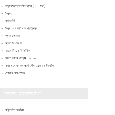
বিদ্যুৎকেন্দ্রের পরিসংখ্যান ( IPP সহ )
বিদ্যুৎ
আইনবিধি
বিদ্যুৎ এম আই এস প্রতিবেদন
গ্যাস উৎপাদন
মডেল পি এস সি
মডেল পি এস সি বৈশিষ্ট্য
কয়লা নীতি ( খসড়া) – ২০১০
নবায়ন যোগ্য জ্বালানি স্টেক হোল্ডার ডাটাবেইজ
সোলার হেল্প ডেস্ক
অন্যান্য প্রয়োজনীয় লিংক
রাষ্ট্রপতির কার্যালয়