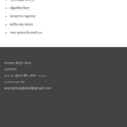
মন্ত্রিপরিষদ বিভাগ
জনপ্রশাসন মন্ত্রণালয়
জাতীয় তথ্য বাতায়ন
সকল ক্যাডার পিএমআইএস
সম্পাদক: রফিকুল বাসার
যোগাযোগ:
২/৩-এ, পূরানো পল্টন, থাকা – ১০০০
০১৫৫২৩১৫৭৪৫
energybanglabd@gmail.com