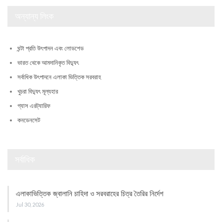
অন্যান্য লিংক
ঘন্টা প্রতি উৎপাদন এবং লোডশেড
ভারত থেকে আমদানিকৃত বিদ্যুৎ
সর্বাধিক উৎপাদনে এলাকা ভিত্তিক সরবরাহ
খুচরা বিদ্যুৎ মূল্যহার
গ্যাস এরট্যারিফ
কনডেনসেট
সর্বাধিক
এলাকাভিত্তিক জ্বালানি চাহিদা ও সরবরাহের চিত্র তৈরির নির্দেশ
Jul 30, 2026