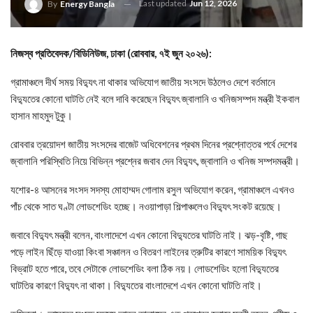
Last updated
Jun 12, 2026
By
Energy Bangla
নিজস্ব প্রতিবেদক/বিডিনিউজ, ঢাকা (রোববার, ৭ই জুন ২০২৬):
গ্রামাঞ্চলে দীর্ঘ সময় বিদ্যুৎ না থাকার অভিযোগ জাতীয় সংসদে উঠলেও দেশে বর্তমানে
বিদ্যুতের কোনো ঘাটতি নেই বলে দাবি করেছেন বিদ্যুৎ জ্বালানি ও খনিজসম্পদ মন্ত্রী ইকবাল
হাসান মাহমুদ টুকু।
রোববার ত্রয়োদশ জাতীয় সংসদের বাজেট অধিবেশনের প্রথম দিনের প্রশ্নোত্তর পর্বে দেশের
জ্বালানি পরিস্থিতি নিয়ে বিভিন্ন প্রশ্নের জবাব দেন বিদ্যুৎ, জ্বালানি ও খনিজ সম্পদমন্ত্রী।
যশোর-৪ আসনের সংসদ সদস্য মোহাম্মদ গোলাম রসুল অভিযোগ করেন, গ্রামাঞ্চলে এখনও
পাঁচ থেকে সাত ঘণ্টা লোডশেডিং হচ্ছে। নওয়াপাড়া শিল্পাঞ্চলেও বিদ্যুৎ সংকট রয়েছে।
জবাবে বিদ্যুৎ মন্ত্রী বলেন, বাংলাদেশে এখন কোনো বিদ্যুতের ঘাটতি নাই। ঝড়-বৃষ্টি, গাছ
পড়ে লাইন ছিঁড়ে যাওয়া কিংবা সঞ্চালন ও বিতরণ লাইনের ত্রুটির কারণে সাময়িক বিদ্যুৎ
বিভ্রাট হতে পারে, তবে সেটাকে লোডশেডিং বলা ঠিক নয়। লোডশেডিং হলো বিদ্যুতের
ঘাটতির কারণে বিদ্যুৎ না থাকা। বিদ্যুতের বাংলাদেশে এখন কোনো ঘাটতি নাই।