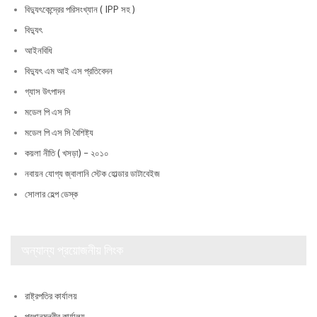
বিদ্যুৎকেন্দ্রের পরিসংখ্যান ( IPP সহ )
বিদ্যুৎ
আইনবিধি
বিদ্যুৎ এম আই এস প্রতিবেদন
গ্যাস উৎপাদন
মডেল পি এস সি
মডেল পি এস সি বৈশিষ্ট্য
কয়লা নীতি ( খসড়া) – ২০১০
নবায়ন যোগ্য জ্বালানি স্টেক হোল্ডার ডাটাবেইজ
সোলার হেল্প ডেস্ক
অন্যান্য প্রয়োজনীয় লিংক
রাষ্ট্রপতির কার্যালয়
প্রধানমন্ত্রীর কার্যালয়