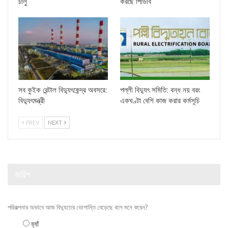
চালু
করছে পিডিবি
সব কুইক রেন্টাল বিদ্যুৎকেন্দ্র অবসরে:
পল্লী বিদ্যুৎ সমিতি: বন্ধ নয় বরং
বিদ্যুৎমন্ত্রী
একঘণ্টা বেশি কাজ করার কর্মসূচি
PREV
NEXT
জরিপ
পরিকল্পনার অভাবে আজ বিদ্যুতের ভোগান্তি বেড়েছে বলে মনে করেন?
হ্যাঁ