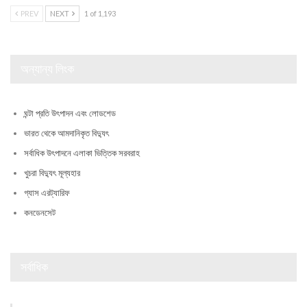
PREV
NEXT
1 of 1,193
অন্যান্য লিংক
ঘন্টা প্রতি উৎপাদন এবং লোডশেড
ভারত থেকে আমদানিকৃত বিদ্যুৎ
সর্বাধিক উৎপাদনে এলাকা ভিত্তিক সরবরাহ
খুচরা বিদ্যুৎ মূল্যহার
গ্যাস এরট্যারিফ
কনডেনসেট
সর্বাধিক