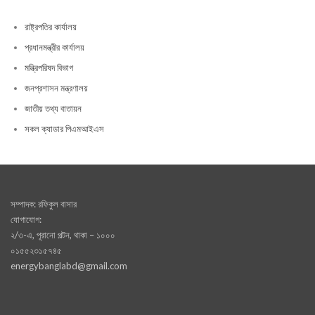
রাষ্ট্রপতির কার্যালয়
প্রধানমন্ত্রীর কার্যালয়
মন্ত্রিপরিষদ বিভাগ
জনপ্রশাসন মন্ত্রণালয়
জাতীয় তথ্য বাতায়ন
সকল ক্যাডার পিএমআইএস
সম্পাদক: রফিকুল বাসার
যোগাযোগ:
২/৩-এ, পূরানো পল্টন, থাকা – ১০০০
০১৫৫২৩১৫৭৪৫
energybanglabd@gmail.com