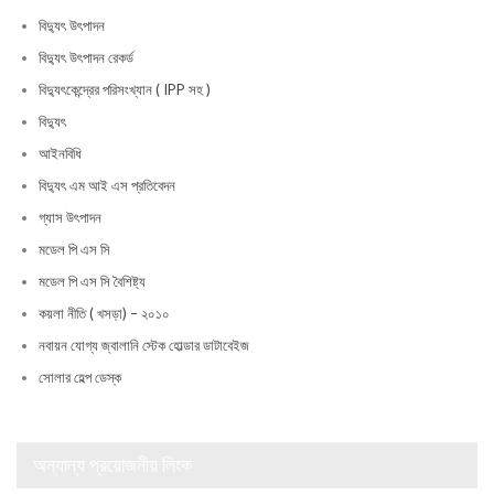
বিদ্যুৎ উৎপাদন
বিদ্যুৎ উৎপাদন রেকর্ড
বিদ্যুৎকেন্দ্রের পরিসংখ্যান ( IPP সহ )
বিদ্যুৎ
আইনবিধি
বিদ্যুৎ এম আই এস প্রতিবেদন
গ্যাস উৎপাদন
মডেল পি এস সি
মডেল পি এস সি বৈশিষ্ট্য
কয়লা নীতি ( খসড়া) – ২০১০
নবায়ন যোগ্য জ্বালানি স্টেক হোল্ডার ডাটাবেইজ
সোলার হেল্প ডেস্ক
অন্যান্য প্রয়োজনীয় লিংক