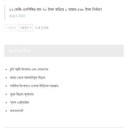
১২ কেজি এলপিজির দাম ৭০ টাকা বাড়িয়ে ১ হাজার ৫৯৮ টাকা নির্ধারণ
Aug 2, 2026
PREV
NEXT
1 of 1,194
অন্যান্য লিংক
ঘন্টা প্রতি উৎপাদন এবং লোডশেড
ভারত থেকে আমদানিকৃত বিদ্যুৎ
সর্বাধিক উৎপাদনে এলাকা ভিত্তিক সরবরাহ
খুচরা বিদ্যুৎ মূল্যহার
গ্যাস এরট্যারিফ
কনডেনসেট