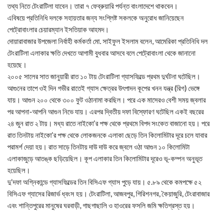
তথ্য নিতে টেংরাটিলা যাবেন। তারা ৭ ফেব্রুয়ারি পর্যন্ত বাংলাদেশে থাকবেন।
এবিষয়ে প্রতিনিধি দলকে সহায়তার জন্য সংশ্লিষ্ট সকলকে অনুরোধ জানিয়েছেন
পেট্রোবাংলার চেয়ারম্যান ইসতিয়াক আহমদ।
দোয়ারাবাজার উপজেলা নির্বাহী কর্মকর্তা মো. সাইফুল ইসলাম বলেন, আমেরিকা প্রতিনিধি দল
টেংরাটিলা এলাকার ক্ষতি দেখতে আগামী বুধবার আসবে বলে পেট্রোবাংলা থেকে জানানো
হয়েছে।
২০০৫ সালের সাত জানুয়ারী রাত ১০ টায় টেংরাটিলা গ্যাসফিল্ডে প্রথম দুর্ঘটনা ঘটেছিল।
আগুনের তাপে ওই দিন গভীর রাতেই গ্যাস ক্ষেত্রর উৎপাদন কূপের খনন যন্ত্র (রিগ) ভেঙ্গে
যায়। আগুন ২০০ থেকে ৩০০ ফুট ওঠানামা করছিল। পরে এক মাসেরও বেশী সময় জ্বলার
পর আপনা-আপনি আগুন নিভে যায়। এরপর দ্বিতীয় দফা বিস্ফোরণ ঘটেছিল একই বছরের
২৪ জুন রাত ২ টায়। মধ্য রাতে নাইকো’র পক্ষ থেকে প্রথমে বিপদ সংকেত বাজানো হয়। পরে
রাত তিনটায় নাইকো’র পক্ষ থেকে লোকজনকে এলাকা ছেড়ে তিন কিলোমিটার দূরে চলে যাবার
পরামর্শ দেয়া হয়। রাত সাড়ে তিনটায় দাউ দাউ করে জ্বলে ওঠা আগুন ১০ কিলোমিটা
এলাকাজুড়ে আতঙ্ক ছড়িয়েছিল। কূপ এলাকার তিন কিলোমিটার দূরেও ভূ-কম্পন অনুভূত
হয়েছিল।
দু’দফা অগ্নিকান্ডে গ্যাসফিল্ডের তিন বিসিএফ গ্যাস পুড়ে যায়। ৫.৮৯ থেকে কমপক্ষে ৫২
বিসিএফ গ্যাসের রিজার্ভ ধ্বংস হয়। টেংরাটিলা, আজবপুর, গিরিশনগর, কৈয়াজুরি, টেংরাবাজার
এবং শান্তিপুরের মানুষের ঘরবাড়ী, গাছগাছালি ও হাওরের ফসলি জমি ক্ষতিগ্রস্ত হয়।