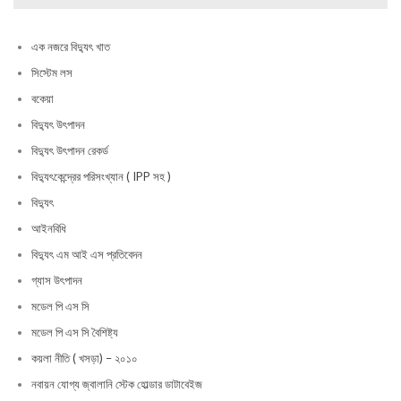
এক নজরে বিদ্যুৎ খাত
সিস্টেম লস
বকেয়া
বিদ্যুৎ উৎপাদন
বিদ্যুৎ উৎপাদন রেকর্ড
বিদ্যুৎকেন্দ্রের পরিসংখ্যান ( IPP সহ )
বিদ্যুৎ
আইনবিধি
বিদ্যুৎ এম আই এস প্রতিবেদন
গ্যাস উৎপাদন
মডেল পি এস সি
মডেল পি এস সি বৈশিষ্ট্য
কয়লা নীতি ( খসড়া) – ২০১০
নবায়ন যোগ্য জ্বালানি স্টেক হোল্ডার ডাটাবেইজ