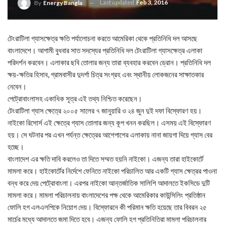
Last updated
Feb 3, 2016
By
Energy Bangla
টেংরাটিলা গ্যাসক্ষেত্র ক্ষতি পর্যালোচনা করতে আমেরিকা থেকে প্রতিনিধি দল আসছে
বাংলাদেশে। আগামী বুধবার সাত সদস্যের প্রতিনিধি দল টেংরাটিলা গ্যাসক্ষেত্র এলাকা
পরিদর্শন করবেন। এলাকার ছবি তোলার জন্য তারা ব্যবহার করবেন ড্রোন। প্রতিনিধি দল
ক্ষয়-ক্ষতির হিসাব, গ্রামবাসীর দুদর্শা চিত্র সংগ্রহ এবং স্থানীয় লোকজনের সাক্ষাতকার
নেবেন।
পেট্রোবাংলাসহ একাধিক সূত্র এই তথ্য নিশ্চিত করেছেন।
টেংরাটিলা গ্যাস ক্ষেত্রে ২০০৫ সালের ৭ জানুয়ারি ও ২৪ জুন দুই দফা বিস্ফোরণ হয়।
নাইকো রিসোর্স এই ক্ষেত্রে গ্যাস তোলার জন্য কূপ খনন করছিল। এসময় এই বিস্ফোরণ
হয়। সে ঘটনার পর এখন পর্যন্ত ক্ষেত্রের আশেপাশের এলাকায় নানা জায়গা দিয়ে গ্যাস বের
হচ্ছে।
বাংলাদেশ এর ক্ষতি দাবি করলেও তা দিতে সম্মত হয়নি নাইকো। এজন্য তারা হাইকোর্টে
মামলা করে। হাইকোর্টের নির্দেশে ফেনিতে নাইকো পরিচালিত আর একটি গ্যাস ক্ষেত্রর পাওনা
বন্ধ করে দেয় পেট্রোবাংলা। এরপর নাইকো আন্তর্জাতিক সালিশি আদালতে ইকসিডে দুটি
মামলা করে। মামলা পরিচালনায় বাংলাদেশের পক্ষ থেকে আমেরিকার কাউন্সিলিং প্রতিষ্ঠান
ফোলি হগ এলএলপিকে নিয়োগ দেয়। বিস্ফােরনে কী পরিমান ক্ষতি হয়েছে তার বিবরন ২৫
মার্চের মধ্যে আদালতে জমা দিতে হবে। এজন্য ফোলি হগ প্রতিনিতিরা মামলা পরিচালনার