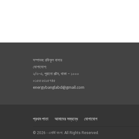
সম্পাদক: রফিকুল বাসার
যোগাযোগ:
২/৩-এ, পূরানো পল্টন, থাকা – ১০০০
০১৫৫২৩১৫৭৪৫
energybanglabd@gmail.com
প্রথম পাতা
আমাদের সম্বন্ধে
যোগাযোগ
© 2026 - এনার্জি বাংলা. All Rights Reserved.