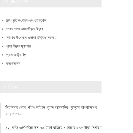
অন্যান্য লিংক
ঘন্টা প্রতি উৎপাদন এবং লোডশেড
ভারত থেকে আমদানিকৃত বিদ্যুৎ
সর্বাধিক উৎপাদনে এলাকা ভিত্তিক সরবরাহ
খুচরা বিদ্যুৎ মূল্যহার
গ্যাস এরট্যারিফ
কনডেনসেট
সর্বাধিক
মিয়ানমার থেকে পাইপ লাইনে গ্যাস আমদানির প্রস্তাব বাংলাদেশের
Aug 2, 2026
১২ কেজি এলপিজির দাম ৭০ টাকা বাড়িয়ে ১ হাজার ৫৯৮ টাকা নির্ধারণ