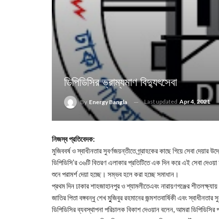
ডিপিডিসির ভ্রাম্যমাণ বিদ্যুৎসেবা
Last updated
Apr 4, 2021
By
Energy Bangla
নিজস্ব প্রতিবেদক:
মুজিববর্ষ ও স্বাধীনতার সুবর্ণজয়ন্তীতে গ্র্রাহকের কাছে গিয়ে সেবা দেয়ার 
ডিপিডিসি’র ৩৬টি বিতরণ এলাকার প্রতিটিতে এক দিন করে এই সেবা দেওয়া হ
শুনে পরামর্শ দেয়া হচ্ছে। সম্ভব হলে করা হচ্ছে সমাধান।
প্রথম দিন ঢাকার শাহজাহানপুর ও শ্যামলীতেএবং নারায়ণগঞ্জের শীতলক্ষ্যায় 
জাতির পিতা বঙ্গবন্ধু শেখ মুুজিবুর রহমানের জন্মশতবার্ষিকী এবং স্বাধীনতার 
ডিপিডিসির ব্যবস্থাপনা পরিচালক বিকাশ দেওয়ান বলেন, আমরা ডিপিডিসির পক্ষ