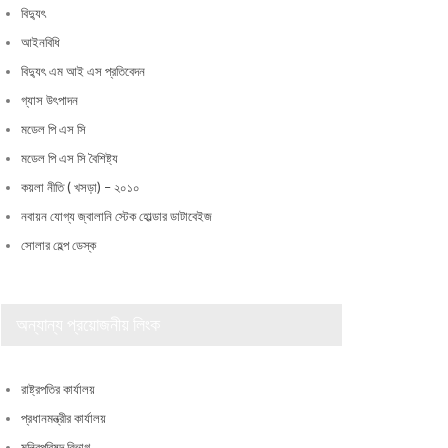
বিদ্যুৎ
আইনবিধি
বিদ্যুৎ এম আই এস প্রতিবেদন
গ্যাস উৎপাদন
মডেল পি এস সি
মডেল পি এস সি বৈশিষ্ট্য
কয়লা নীতি ( খসড়া) – ২০১০
নবায়ন যোগ্য জ্বালানি স্টেক হোল্ডার ডাটাবেইজ
সোলার হেল্প ডেস্ক
অন্যান্য প্রয়োজনীয় লিংক
রাষ্ট্রপতির কার্যালয়
প্রধানমন্ত্রীর কার্যালয়
মন্ত্রিপরিষদ বিভাগ