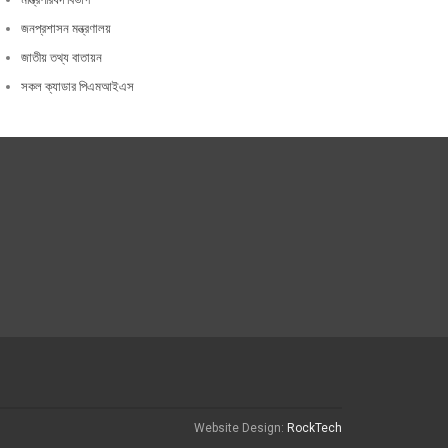
জনপ্রশাসন মন্ত্রণালয়
জাতীয় তথ্য বাতায়ন
সকল ক্যাডার পিএমআইএস
Website Design:
RockTech