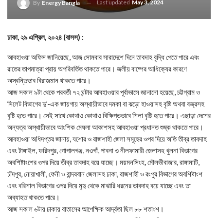
Last updated
May 3, 2024
By
Energy Bangla
ঢাকা, ২৯ এপ্রিল, ২০২৪ (বাসস) :
আবহাওয়া অফিস জানিয়েছে, আজ সোমবার সারাদেশে দিনে তাবদাহ বৃদ্ধি পেতে পারে এবং
রাতের তাপমাত্রা প্রায় অপরিবর্তিত থাকতে পারে। জলীয় বাষ্পের আধিক্যের কারণে
অস্বন্তিভাব বিরাজমান থাকতে পারে।
আজ সকাল ৯টা থেকে পরবর্তী ৭২ ঘন্টার আবহাওয়ার পূর্বাভাসে জানানো হয়েছে, চট্টগ্রাম ও
সিলেট বিভাগের দু’-এক জায়গায় অস্থায়ীভাবে দমকা বা ঝড়ো হাওয়াসহ বৃষ্টি অথবা বজ্রসহ
বৃষ্টি হতে পারে। সেই সাথে কোথাও কোথাও বিক্ষিপ্তভাবে শিলা বৃষ্টি হতে পারে। এছাড়া দেশের
অন্যত্র অস্থায়ীভাবে আংশিক মেঘলা আকাশসহ আবহাওয়া প্রধানত শুষ্ক থাকতে পারে।
আবহাওয়া অধিদপ্তর জানায়, যশোর ও রাজশাহী জেলা সমূহের ওপর দিয়ে অতি তীব্র তাবদাহ
এবং টাঙ্গাইল, ফরিদপুর, গোপালগঞ্জ, নওগাঁ, পাবনা ও নীলফামারী জেলাসহ খুলনা বিভাগের
অবশিষ্টাংশের ওপর দিয়ে তীব্র তাবদাহ বয়ে যাচ্ছে। ময়মনসিংহ, মৌলভীবাজার, রাঙ্গামাটি,
চাঁদপুর, নোয়াখালী, ফেনী ও বান্দরবান জেলাসহ ঢাকা, রাজশাহী ও রংপুর বিভাগের অবশিষ্টাংশ
এবং বরিশাল বিভাগের ওপর দিয়ে মৃদু থেকে মাঝারি ধরনের তাবদাহ বয়ে যাচ্ছে এবং তা
অব্যাহত থাকতে পারে।
আজ সকাল ৬টায় ঢাকায় বাতাসের আপেক্ষিক আর্দ্রতা ছিল ৮৮ শতাংশ।