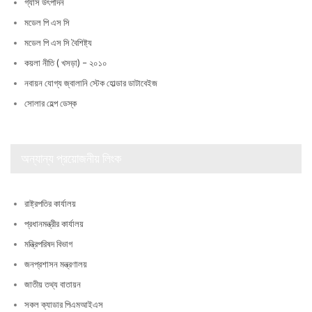
গ্যাস উৎপাদন
মডেল পি এস সি
মডেল পি এস সি বৈশিষ্ট্য
কয়লা নীতি ( খসড়া) – ২০১০
নবায়ন যোগ্য জ্বালানি স্টেক হোল্ডার ডাটাবেইজ
সোলার হেল্প ডেস্ক
অন্যান্য প্রয়োজনীয় লিংক
রাষ্ট্রপতির কার্যালয়
প্রধানমন্ত্রীর কার্যালয়
মন্ত্রিপরিষদ বিভাগ
জনপ্রশাসন মন্ত্রণালয়
জাতীয় তথ্য বাতায়ন
সকল ক্যাডার পিএমআইএস