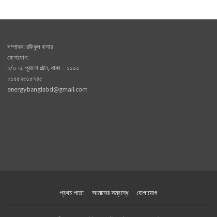
সম্পাদক: রফিকুল বাসার
যোগাযোগ:
২/৩-এ, পূরানো পল্টন, থাকা – ১০০০
০১৫৫২৩১৫৭৪৫
energybanglabd@gmail.com
প্রথম পাতা
আমাদের সম্বন্ধে
যোগাযোগ