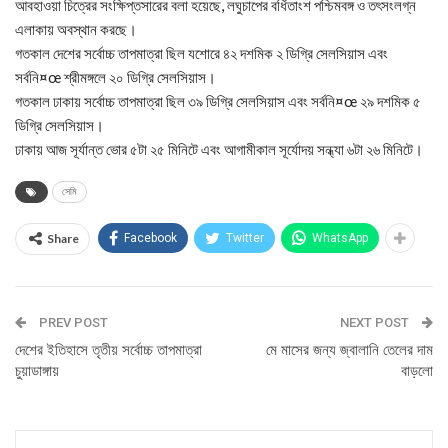
আবহাওয়া চিত্রের সংক্ষিপ্তসারের বলা হয়েছে, লঘুচাপের বর্ধিতাংশ পশ্চিমবঙ্গ ও তৎসংলগ্ন
এলাকায় অবস্থান করছে।
গতকাল দেশের সর্বোচ্চ তাপমাত্রা ছিল যশোরে ৪২ দশমিক ২ ডিগ্রি সেলসিয়াস এবং
সর্বনি¤œ শ্রীমঙ্গলে ২০ ডিগ্রি সেলসিয়াস।
গতকাল ঢাকায় সর্বোচ্চ তাপমাত্রা ছিল ৩৯ ডিগ্রি সেলসিয়াস এবং সর্বনি¤œ ২৯ দশমিক ৫
ডিগ্রি সেলসিয়াস।
ঢাকায় আজ সূর্যান্ত ভোর ৫টা ২৫ মিনিটে এবং আগামীকাল সূর্যোদয় সন্ধ্যা ৬টা ২৬ মিনিটে।
সেমি
Share
Facebook
Twitter
WhatsApp
PREV POST
NEXT POST
দেশের ইতিহাসে তৃতীয় সর্বোচ্চ তাপমাত্রা
মে মাসের জন্য জ্বালানি তেলের দাম
চুয়াডাঙ্গায়
বাড়লো