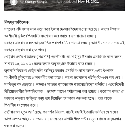
Last updated
Nov 14, 2021
By
Energy Bangla
নিজস্ব প্রতিবেদক:
সমুদ্রের ৩টি গ্যাস ব্লক নতুন করে ইজারা দেওয়ার উদ্যোগ নেয়া হয়েছে। আগের উৎপাদন
অংশীদারী চুক্তি (পিএসসি) সংশোধন করে গ্যাসের দাম বাড়ানো হচ্ছে।
দরপত্র আহ্বান করতে আন্তর্জাতিক পরামর্শক নিয়োগ দেয়া হচ্ছে। আগামী মে মাস নাগাদ এই
দরপত্র আহ্বান করা হতে পারে।
পেট্রোবাংলা’র পরিচালক (পিএসসি) প্রকেীশলী মো. শাহীনুর ইসলাম এনার্জি বাংলাকে বলেন,
সাগরের ১০, ১১ ও ১২ নম্বর ব্লকে অনুসন্ধানে ইজারার কাজ চলছে।
জ্বালানি বিভাগের জেষ্ঠ্য সচিব আনিছুর রহমান এনার্জি বাংলাকে বলেন, এবার উৎপাদন
অংশীদারী চুক্তি আরও আকর্ষণীয় করা হচ্ছে। আগের মত বাজার পরিস্থিতি এখন আর নেই।
সবকিছুর দাম বেড়েছে। আমরাও সাগরের গ্যাসের দাম বাড়ানোর উদ্যোগ নিচ্ছি। এতে বিদেশী
বিনিয়োগকারীরা উৎসাহিত হবে। ছয়মাস আগেও পর্যালোচনা করা হয়েছে। করোনার কারণে যে
দরপত্র আহ্বান প্রক্রিয়া বন্ধ হয়ে গিয়েছিল তা আবার শুরু করা হচ্ছে। তবে আগের
পিএসিিস সংশোধন করে।
পেট্রোবাংলা সূত্র জানিয়েছে, পরামর্শক নিয়োগ, যাচাই বাছাই ইত্যাদি সবমিলে মে মাসের
আগে দরপত্র আহ্বান সম্ভব নয়। সেক্ষেত্রে আগামী শীতে গভীর সমুদ্রে গ্যাস অনুসন্ধান
শুরু করা সম্ভব।