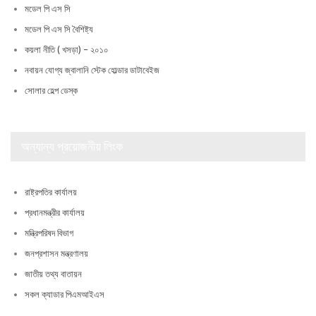
মডেল পি এস সি
মডেল পি এস সি বৈশিষ্ট্য
কয়লা নীতি ( খসড়া) – ২০১০
নবায়ন যোগ্য জ্বালানি স্টেক হোল্ডার ডাটাবেইজ
সোলার হেল্প ডেস্ক
অন্যান্য প্রয়োজনীয় লিংক
রাষ্ট্রপতির কার্যালয়
প্রধানমন্ত্রীর কার্যালয়
মন্ত্রিপরিষদ বিভাগ
জনপ্রশাসন মন্ত্রণালয়
জাতীয় তথ্য বাতায়ন
সকল ক্যাডার পিএমআইএস