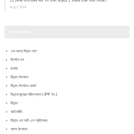
১২ কেজি এলপিজির দাম ৭০ টাকা বাড়িয়ে ১ হাজার ৫৯৮ টাকা নির্ধারণ
Aug 2, 2026
তথ্যভাণ্ডার
এক নজরে বিদ্যুৎ খাত
সিস্টেম লস
বকেয়া
বিদ্যুৎ উৎপাদন
বিদ্যুৎ উৎপাদন রেকর্ড
বিদ্যুৎকেন্দ্রের পরিসংখ্যান ( IPP সহ )
বিদ্যুৎ
আইনবিধি
বিদ্যুৎ এম আই এস প্রতিবেদন
গ্যাস উৎপাদন