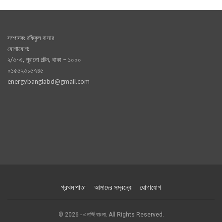
সম্পাদক: রফিকুল বাসার
যোগাযোগ:
২/৩-এ, পূরানো পল্টন, থাকা – ১০০০
০১৫৫২৩১৫৭৪৫
energybanglabd@gmail.com
প্রথম পাতা
আমাদের সম্বন্ধে
যোগাযোগ
© 2026 - এনার্জি বাংলা. All Rights Reserved.