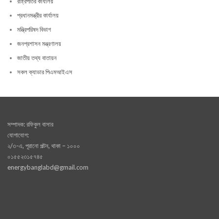
রাষ্ট্রপতির কার্যালয়
প্রধানমন্ত্রীর কার্যালয়
মন্ত্রিপরিষদ বিভাগ
জনপ্রশাসন মন্ত্রণালয়
জাতীয় তথ্য বাতায়ন
সকল ক্যাডার পিএমআইএস
সম্পাদক: রফিকুল বাসার
যোগাযোগ:
২/৩-এ, পূরানো পল্টন, থাকা – ১০০০
০১৫৫২৩১৫৭৪৫
energybanglabd@gmail.com