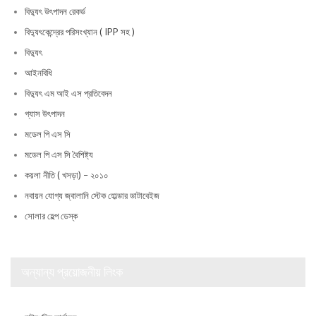
বিদ্যুৎ উৎপাদন রেকর্ড
বিদ্যুৎকেন্দ্রের পরিসংখ্যান ( IPP সহ )
বিদ্যুৎ
আইনবিধি
বিদ্যুৎ এম আই এস প্রতিবেদন
গ্যাস উৎপাদন
মডেল পি এস সি
মডেল পি এস সি বৈশিষ্ট্য
কয়লা নীতি ( খসড়া) – ২০১০
নবায়ন যোগ্য জ্বালানি স্টেক হোল্ডার ডাটাবেইজ
সোলার হেল্প ডেস্ক
অন্যান্য প্রয়োজনীয় লিংক