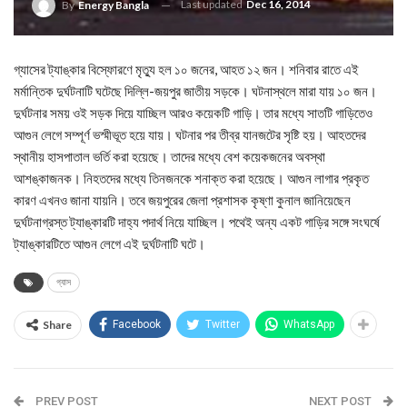
Last updated
Dec 16, 2014
By
Energy Bangla
গ্যাসের ট্যাঙ্কার বিস্ফোরণে মৃত্যু হল ১০ জনের, আহত ১২ জন। শনিবার রাতে এই
মর্মান্তিক দুর্ঘটনাটি ঘটেছে দিল্লি-জয়পুর জাতীয় সড়কে। ঘটনাস্থলে মারা যায় ১০ জন।
দুর্ঘটনার সময় ওই সড়ক দিয়ে যাচ্ছিল আরও কয়েকটি গাড়ি। তার মধ্যে সাতটি গাড়িতেও
আগুন লেগে সম্পূর্ণ ভস্মীভূত হয়ে যায়। ঘটনার পর তীব্র যানজটের সৃষ্টি হয়। আহতদের
স্থানীয় হাসপাতাল ভর্তি করা হয়েছে। তাদের মধ্যে বেশ কয়েকজনের অবস্থা
আশঙ্কাজনক। নিহতদের মধ্যে তিনজনকে শনাক্ত করা হয়েছে। আগুন লাগার প্রকৃত
কারণ এখনও জানা যায়নি। তবে জয়পুরের জেলা প্রশাসক কৃষ্ণা কুনাল জানিয়েছেন
দুর্ঘটনাগ্রস্ত ট্যাঙ্কারটি দাহ্য পদার্থ নিয়ে যাচ্ছিল। পথেই অন্য একট গাড়ির সঙ্গে সংঘর্ষে
ট্যাঙ্কারটিতে আগুন লেগে এই দুর্ঘটনাটি ঘটে।
গ্যাস
Share
Facebook
Twitter
WhatsApp
PREV POST
NEXT POST