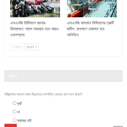
এলএনজি টার্মিনালে বয়লার
এলএনজি ভাসমান টার্মিনালের ত্রুটি
বিস্ফোরণ: গ্যাস সরবরাহ হতে আরও
জটিল: কতক্ষণে মেরামত হবে
একসপ্তাহ
অনিশ্চিত
PREV
NEXT
জরিপ
পরিকল্পনার অভাবে আজ বিদ্যুতের ভোগান্তি বেড়েছে বলে মনে করেন?
হ্যাঁ
না
মন্তব্য নেই
ফলাফল