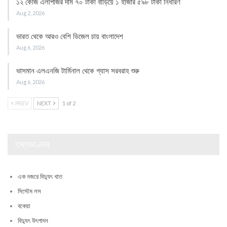
১২ কেজি এলপিজির দাম ৭০ টাকা বাড়িয়ে ১ হাজার ৫৯৮ টাকা নির্ধারণ
Aug 2, 2026
ভারত থেকে আরও বেশি ডিজেল চায় বাংলাদেশ
Aug 6, 2026
ভাসমান এলএনজি টার্মিনাল থেকে গ্যাস সরবরাহ শুরু
Aug 6, 2026
PREV
NEXT
1 of 2
তথ্যভাণ্ডার
এক নজরে বিদ্যুৎ খাত
সিস্টেম লস
বকেয়া
বিদ্যুৎ উৎপাদন