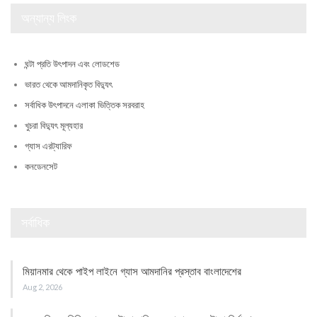
অন্যান্য লিংক
ঘন্টা প্রতি উৎপাদন এবং লোডশেড
ভারত থেকে আমদানিকৃত বিদ্যুৎ
সর্বাধিক উৎপাদনে এলাকা ভিত্তিক সরবরাহ
খুচরা বিদ্যুৎ মূল্যহার
গ্যাস এরট্যারিফ
কনডেনসেট
সর্বাধিক
মিয়ানমার থেকে পাইপ লাইনে গ্যাস আমদানির প্রস্তাব বাংলাদেশের
Aug 2, 2026