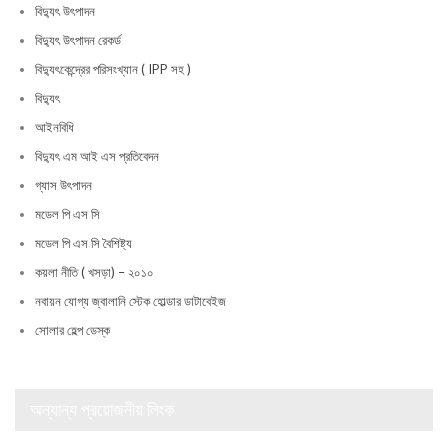
বিদ্যুৎ উৎপাদন
বিদ্যুৎ উৎপাদন রেকর্ড
বিদ্যুৎকেন্দ্রের পরিসংখ্যান ( IPP সহ )
বিদ্যুৎ
আইনবিধি
বিদ্যুৎ এম আই এস প্রতিবেদন
গ্যাস উৎপাদন
মডেল পি এস সি
মডেল পি এস সি বৈশিষ্ট্য
কয়লা নীতি ( খসড়া) – ২০১০
নবায়ন যোগ্য জ্বালানি স্টেক হোল্ডার ডাটাবেইজ
সোলার হেল্প ডেস্ক
অন্যান্য প্রয়োজনীয় লিংক