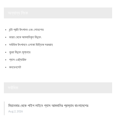
অন্যান্য লিংক
ঘন্টা প্রতি উৎপাদন এবং লোডশেড
ভারত থেকে আমদানিকৃত বিদ্যুৎ
সর্বাধিক উৎপাদনে এলাকা ভিত্তিক সরবরাহ
খুচরা বিদ্যুৎ মূল্যহার
গ্যাস এরট্যারিফ
কনডেনসেট
সর্বাধিক
মিয়ানমার থেকে পাইপ লাইনে গ্যাস আমদানির প্রস্তাব বাংলাদেশের
Aug 2, 2026