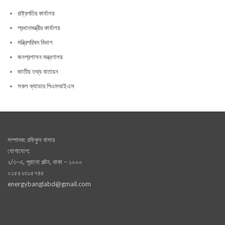
রাষ্ট্রপতির কার্যালয়
প্রধানমন্ত্রীর কার্যালয়
মন্ত্রিপরিষদ বিভাগ
জনপ্রশাসন মন্ত্রণালয়
জাতীয় তথ্য বাতায়ন
সকল ক্যাডার পিএমআইএস
সম্পাদক: রফিকুল বাসার
যোগাযোগ:
২/৩-এ, পূরানো পল্টন, থাকা – ১০০০
০১৫৫২৩১৫৭৪৫
energybanglabd@gmail.com