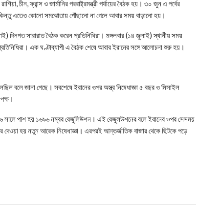
 রাশিয়া, চীন, ফ্রান্স ও জার্মানির পররাষ্ট্রমন্ত্রী পর্যায়ের বৈঠক হয়। ৩০ জুন এ পর্বের
য়। কিন্তু এতেও কোনো সমঝোতায় পৌঁছানো না গেলে আবার সময় বাড়ানো হয়।
ুলাই) দিনগত সারারাত বৈঠক করেন প্রতিনিধিরা। মঙ্গলবার (১৪ জুলাই) স্থানীয় সময়
্রতিনিধিরা। এক ঘণ্টাব্যাপী এ বৈঠক শেষে আবার ইরানের সঙ্গে আলোচনা শুরু হয়।
 চলছিল বলে জানা গেছে। সবশেষে ইরানের ওপর অস্ত্র নিষেধাজ্ঞা ৫ বছর ও মিসাইল
পক্ষ।
 ২০০৬ সালে পাশ হয় ১৬৯৬ নম্বর রেজুলিউশন। এই রেজুলউশনের বলে ইরানের ওপর সেসময়
র দেওয়া হয় নতুন আরেক নিষেধাজ্ঞা। এরপরই আন্তর্জাতিক বাজার থেকে ছিটকে পড়ে