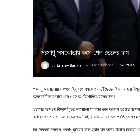
পরমাণু সমঝোতায় কমে গেল তেলের দাম
Last updated
Jul 26, 2015
By
Energy Bangla
পরমাণু আলোচনায় সবগুলো ইস্যুতে সমঝোতায় পৌঁছেছেন ইরান ও ছয় বিশ্ব
আন্তর্জাতিক বাজারে পড়ে গেছে অপরিশোধিত তেলের দাম।
ইরানের সঙ্গে ছয় বিশ্বশক্তির আলোচনা সফলের খবর প্রকাশ হওয়ার সঙ্গে স
ব্যারেলপ্রতি ১.২১ ডলার (৯৪.৭৬ টাকা)। বর্তমানে ব্যারেল প্রতি তেলের
বিশ্লেষকরা বলছেন, পরমাণু চুক্তির ফলে ইরান যদি আবার বাজারে ফিরতে 