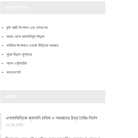
অন্যান্য লিংক
ঘন্টা প্রতি উৎপাদন এবং লোডশেড
ভারত থেকে আমদানিকৃত বিদ্যুৎ
সর্বাধিক উৎপাদনে এলাকা ভিত্তিক সরবরাহ
খুচরা বিদ্যুৎ মূল্যহার
গ্যাস এরট্যারিফ
কনডেনসেট
সর্বাধিক
এলাকাভিত্তিক জ্বালানি চাহিদা ও সরবরাহের চিত্র তৈরির নির্দেশ
Jul 30, 2026