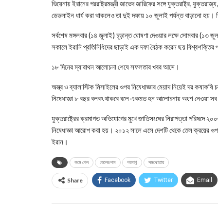
ভিয়েনায় ইরানের পররাষ্ট্রমন্ত্রী জাভেদ জারিফের সঙ্গে যুক্তরাষ্ট্র, যুক্তরাজ্য,
ডেডলাইন ধার্য করা থাকলেও তা দুই দফায় ১০ জুলাই পর্যন্ত বাড়ানো হ
সর্বশেষ মঙ্গলবার (১৪ জুলাই) চূড়ান্ত ঘোষণা দেওয়ার লক্ষে সোমবার (১৩ জ
সকালে ইরানি প্রতিনিধিদের ছাড়াই এক দফা বৈঠক করেন ছয় বিশ্বশক্তির প
১৮ দিনের ম্যারাথন আলোচনা শেষে সফলতার খবর আসে।
অস্ত্র ও ব্যালাস্টিক মিসাইলের ওপর নিষেধাজ্ঞার মেয়াদ নিয়েই দর কষাকষি
নিষেধাজ্ঞা ৮ বছর বলবৎ থাকবে বলে একমত হন আলোচনায় অংশ নেওয়া সব 
যুক্তরাষ্ট্রের ক্রমাগত অভিযোগের মুখে জাতিসংঘের নিরাপত্তা পরিষদে
নিষেধাজ্ঞা আরোপ করা হয়। ২০১২ সালে এসে দেশটি থেকে তেল ক্রয়ের ওপ
ইরান।
কমে গেল
তেলের দাম
পরমাণু
সমঝোতায়
Share
Facebook
Twitter
Email