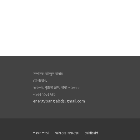
সম্পাদক: রফিকুল বাসার
যোগাযোগ:
২/৩-এ, পূরানো পল্টন, থাকা – ১০০০
০১৫৫২৩১৫৭৪৫
energybanglabd@gmail.com
প্রথম পাতা
আমাদের সম্বন্ধে
যোগাযোগ