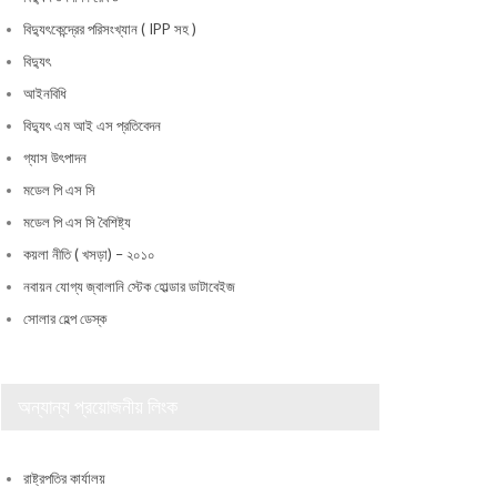
বিদ্যুৎকেন্দ্রের পরিসংখ্যান ( IPP সহ )
বিদ্যুৎ
আইনবিধি
বিদ্যুৎ এম আই এস প্রতিবেদন
গ্যাস উৎপাদন
মডেল পি এস সি
মডেল পি এস সি বৈশিষ্ট্য
কয়লা নীতি ( খসড়া) – ২০১০
নবায়ন যোগ্য জ্বালানি স্টেক হোল্ডার ডাটাবেইজ
সোলার হেল্প ডেস্ক
অন্যান্য প্রয়োজনীয় লিংক
রাষ্ট্রপতির কার্যালয়