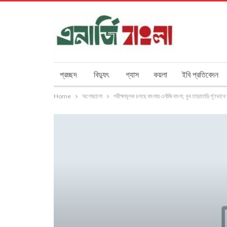
প্রচ্ছদ
বিদ্যুৎ
গ্যাস
কয়লা
ইবি প্রতিবেদন
Home
অগোছালো
পরীক্ষামূলক চলছে বাংলায় এর্নাজি বাংলা, খুব তাড়াতাড়ি র্পূণভাবে