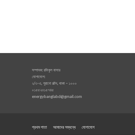
সম্পাদক: রফিকুল বাসার
যোগাযোগ:
২/৩-এ, পূরানো পল্টন, থাকা – ১০০০
০১৫৫২৩১৫৭৪৫
energybanglabd@gmail.com
প্রথম পাতা
আমাদের সম্বন্ধে
যোগাযোগ