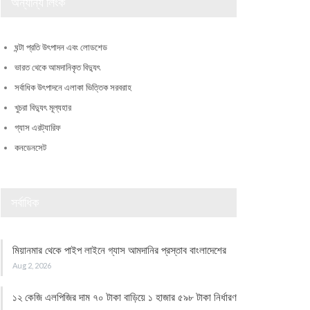
অন্যান্য লিংক
ঘন্টা প্রতি উৎপাদন এবং লোডশেড
ভারত থেকে আমদানিকৃত বিদ্যুৎ
সর্বাধিক উৎপাদনে এলাকা ভিত্তিক সরবরাহ
খুচরা বিদ্যুৎ মূল্যহার
গ্যাস এরট্যারিফ
কনডেনসেট
সর্বাধিক
মিয়ানমার থেকে পাইপ লাইনে গ্যাস আমদানির প্রস্তাব বাংলাদেশের
Aug 2, 2026
১২ কেজি এলপিজির দাম ৭০ টাকা বাড়িয়ে ১ হাজার ৫৯৮ টাকা নির্ধারণ