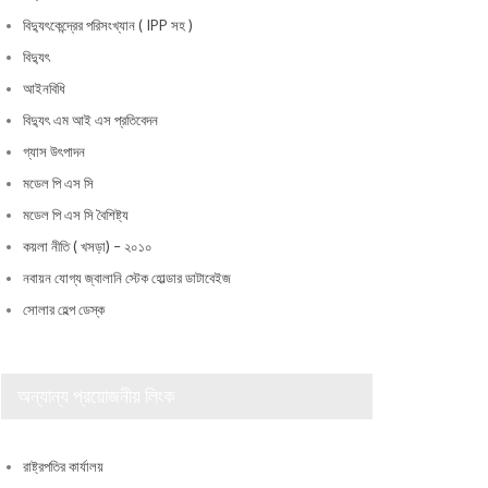
বিদ্যুৎকেন্দ্রের পরিসংখ্যান ( IPP সহ )
বিদ্যুৎ
আইনবিধি
বিদ্যুৎ এম আই এস প্রতিবেদন
গ্যাস উৎপাদন
মডেল পি এস সি
মডেল পি এস সি বৈশিষ্ট্য
কয়লা নীতি ( খসড়া) – ২০১০
নবায়ন যোগ্য জ্বালানি স্টেক হোল্ডার ডাটাবেইজ
সোলার হেল্প ডেস্ক
অন্যান্য প্রয়োজনীয় লিংক
রাষ্ট্রপতির কার্যালয়