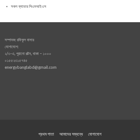
সকল ক্যাডার পিএমআইএস
সম্পাদক: রফিকুল বাসার
যোগাযোগ:
২/৩-এ, পূরানো পল্টন, থাকা – ১০০০
০১৫৫২৩১৫৭৪৫
energybanglabd@gmail.com
প্রথম পাতা
আমাদের সম্বন্ধে
যোগাযোগ