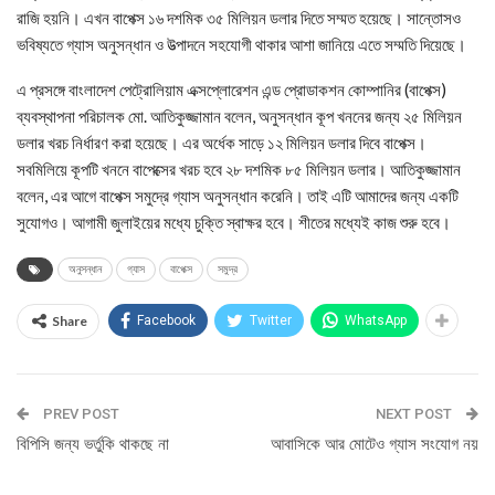
রাজি হয়নি। এখন বাপেক্স ১৬ দশমিক ৩৫ মিলিয়ন ডলার দিতে সম্মত হয়েছে। সান্তোসও
ভবিষ্যতে গ্যাস অনুসন্ধান ও উত্পাদনে সহযোগী থাকার আশা জানিয়ে এতে সম্মতি দিয়েছে।
এ প্রসঙ্গে বাংলাদেশ পেট্রোলিয়াম এক্সপ্লোরেশন এন্ড প্রোডাকশন কোম্পানির (বাপেক্স)
ব্যবস্থাপনা পরিচালক মো. আতিকুজ্জামান বলেন, অনুসন্ধান কূপ খননের জন্য ২৫ মিলিয়ন
ডলার খরচ নির্ধারণ করা হয়েছে। এর অর্ধেক সাড়ে ১২ মিলিয়ন ডলার দিবে বাপেক্স।
সবমিলিয়ে কূপটি খননে বাপেক্সের খরচ হবে ২৮ দশমিক ৮৫ মিলিয়ন ডলার। আতিকুজ্জামান
বলেন, এর আগে বাপেক্স সমুদ্রে গ্যাস অনুসন্ধান করেনি। তাই এটি আমাদের জন্য একটি
সুযোগও। আগামী জুলাইয়ের মধ্যে চুক্তি স্বাক্ষর হবে। শীতের মধ্যেই কাজ শুরু হবে।
অনুসন্ধান
গ্যাস
বাপেক্স
সমুদ্র
Share
Facebook
Twitter
WhatsApp
PREV POST
NEXT POST
বিপিসি জন্য ভর্তুকি থাকছে না
আবাসিকে আর মোটেও গ্যাস সংযোগ নয়