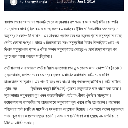
Last updated
Jun 1, 2016
By
Energy Bangla
বঙ্গোপসাগরের ম্যাগনামা অবকাঠামোতে অনুসন্ধান কূপ খননের জন্য অষ্ট্রেলীয় কোম্পানি
সান্তোসের সাথে চুক্তি করতে যাচ্ছে দেশের একমাত্র রাষ্ট্রীয় মালিকানাধীন তেল ও গ্যাস
অনুসন্ধান কোম্পানি বাপেক্স। এর মাধ্যমে প্রথমবারের মত সমুদ্রে গ্যাস অনুসন্ধানে যাচ্ছে
দেশীয় কোনো সংস্থা। ভারত ও মিয়ানমারের সাথে সমুদ্রসীমা বিরোধ নিষ্পত্তি হওয়ার পর
বিশাল সমুদ্রাঞ্চলে গ্যাস ও খনিজ সম্পদ অনুসন্ধানের ক্ষেত্রে এ যৌথ উদ্যোগ নতুন পথ
খুলবে বলে আশা করছেন সংশ্লিষ্টরা।
পেট্রোবাংলা ও বাংলাদেশ পেট্রোলিয়াম এক্সপ্লোরেশন এন্ড প্রোডাকশন কোম্পানির (বাপেক্স)
সূত্র জানায়, বঙ্গোপসাগরের ১৬ নম্বর ব্লকে অবস্থিত ম্যাগনামা কাঠামোতে জরিপ
চালিয়েছিল সান্তোস। এর পাশেই বন্ধ হয়ে যাওয়া সাঙ্গু গ্যাসক্ষেত্রটি ছিল। কাঠামোটিতে
প্রায় দেড় ট্রিলিয়ন ঘনফুট (টিসিএফ) গ্যাসের মজুদ আছে বলে ধারণা করা হচ্ছে।
ম্যাগনামায় অনুসন্ধান কূপ খনন করতে দীর্ঘদিন ধরেই অংশীদার খুঁজছিল সান্তোস।
কয়েকদফা দর কষাকষির পর তাদের সাথে অনুসন্ধান কূপ খননে রাজি হয় বাপেক্স। বাপেক্সের
পরিচালনা পর্ষদ চলতি মে মাসেই এ সংক্রান্ত অনুমোদন দিয়েছে। এর আগে বাপেক্স স্থলভাগে
গ্যাস কূপ খনন করলেও সমুদ্রে করেনি। এজন্য খরচ নির্ধারণ করা হয়েছে ২৮ দশমিক ৮৫
মিলিয়ন মার্কিন ডলার।