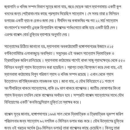
জ্বালানি ও খনিজ সম্পদ বিভাগ সূত্রে জানা যায়, বছর দেড়েক আগে ম্যাগনামায় একটি কূপ
খননের জন্য পেট্রোবাংলার কাছে প্রস্তাব দিয়েছিল সান্তোস। সে সময় তারা ৪ মিলিয়ন
ডলারের একটি ব্যাংক চেকও জমা দেয়। দীর্ঘদিন দর কষাকষির পর গত ২২ মার্চ সান্তোস
বাংলাদেশ’র সভাপতি এন্ড্রু ডিগ্যারিস বাপেক্সের শর্তগুলোতে রাজি হয়ে একটি চিঠি দেন।
এরপর বাপেক্স বোর্ড চুক্তির ব্যাপারে অনুমতি দেয়।
সান্তোসের চিঠিতে জানানো হয়, ম্যাগনামা অবকাঠামোটি বঙ্গোপসাগরের উজানে ৫১৫
বর্গকিলোমিটার এলাকাজুড়ে অবস্থিত। সমুদ্রের এই অঞ্চলে সান্তোস দ্বিমাত্রিক ও
ত্রিমাত্রিক জরিপ চালিয়েছে। ম্যাগনামা কাঠামোর পাশেই থাকা সাঙ্গু গ্যাসক্ষেত্র থেকে ৫৫০
বিলিয়ন ঘনফুট গ্যাস উত্তোলন করা হয়েছিল। প্রাপ্ত তথ্য বিশ্লেষণ করে দেখা যায়, এই
ম্যাগনামা কাঠামোয় বিপুল পরিমাণ গ্যাস ও খনিজ সম্পদ রয়েছে। এখান থেকে গ্যাস
উত্তোলন বাণিজ্যিকভাবে লাভজনক হবে। জানা যায়, এ যৌথ বিনিয়োগে ৫১ শতাংশ
অংশীদারিত্ব থাকবে সান্তোসের, বাকি ৪৯ ভাগ থাকবে বাপেক্সের। জাতীয় কোষাগার কিংবা
গ্যাস উন্নয়ন তহবিল থেকে বাপেক্সের অর্থায়ন হবে। সম্প্রতি বাপেক্স সান্তোসের সাথে যৌথ
বিনিয়োগের একটি ‘কনফিডেন্সিয়াল চুক্তি’তে স্বাক্ষর করে।
বাপেক্স সূত্র জানায়, বঙ্গোপসাগরে ১৯৯৪ সাল থেকে দ্বিমাত্রিক ও ত্রিমাত্রিক ভূকম্প জরিপ
পরিচালনার জন্য সান্তোস ৯২ দশমিক ৩ মিলিয়ন ডলার খরচ করে। যৌথ উদ্যোগের চুক্তির
জন্য ওই খরচের অর্ধেক (৪৬ মিলিয়ন ডলার) তারা বাপেক্সের কাছে চেয়েছিল। কিন্তু তারা