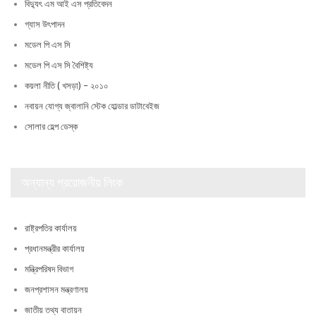
বিদ্যুৎ এম আই এস প্রতিবেদন
গ্যাস উৎপাদন
মডেল পি এস সি
মডেল পি এস সি বৈশিষ্ট্য
কয়লা নীতি ( খসড়া) – ২০১০
নবায়ন যোগ্য জ্বালানি স্টেক হোল্ডার ডাটাবেইজ
সোলার হেল্প ডেস্ক
অন্যান্য প্রয়োজনীয় লিংক
রাষ্ট্রপতির কার্যালয়
প্রধানমন্ত্রীর কার্যালয়
মন্ত্রিপরিষদ বিভাগ
জনপ্রশাসন মন্ত্রণালয়
জাতীয় তথ্য বাতায়ন