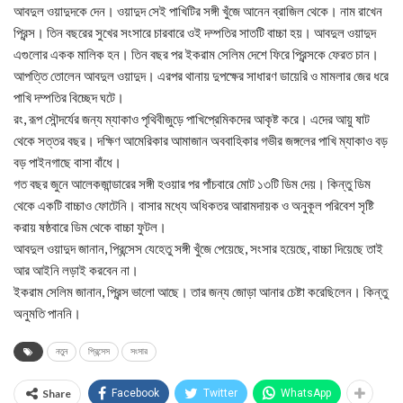
আবদুল ওয়াদুদকে দেন। ওয়াদুদ সেই পাখিটির সঙ্গী খুঁজে আনেন ব্রাজিল থেকে। নাম রাখেন
প্রিন্স। তিন বছরের সুখের সংসারে চারবারে ওই দম্পতির সাতটি বাচ্চা হয়। আবদুল ওয়াদুদ
এগুলোর একক মালিক হন। তিন বছর পর ইকরাম সেলিম দেশে ফিরে প্রিন্সকে ফেরত চান।
আপত্তি তোলেন আবদুল ওয়াদুদ। এরপর থানায় দুপক্ষের সাধারণ ডায়েরি ও মামলার জের ধরে
পাখি দম্পতির বিচ্ছেদ ঘটে।
রং, রূপ সৌন্দর্যের জন্য ম্যাকাও পৃথিবীজুড়ে পাখিপ্রেমিকদের আকৃষ্ট করে। এদের আয়ু ষাট
থেকে সত্তর বছর। দক্ষিণ আমেরিকার আমাজান অববাহিকার গভীর জঙ্গলের পাখি ম্যাকাও বড়
বড় পাইনগাছে বাসা বাঁধে।
গত বছর জুনে আলেকজান্ডারের সঙ্গী হওয়ার পর পাঁচবারে মোট ১৩টি ডিম দেয়। কিন্তু ডিম
থেকে একটি বাচ্চাও ফোটেনি। বাসার মধ্যে অধিকতর আরামদায়ক ও অনুকূল পরিবেশ সৃষ্টি
করায় ষষ্ঠবারে ডিম থেকে বাচ্চা ফুটল।
আবদুল ওয়াদুদ জানান, প্রিন্সেস যেহেতু সঙ্গী খুঁজে পেয়েছে, সংসার হয়েছে, বাচ্চা দিয়েছে তাই
আর আইনি লড়াই করবেন না।
ইকরাম সেলিম জানান, প্রিন্স ভালো আছে। তার জন্য জোড়া আনার চেষ্টা করেছিলেন। কিন্তু
অনুমতি পাননি।
নতুন
প্রিন্সেস
সংসার
Share
Facebook
Twitter
WhatsApp