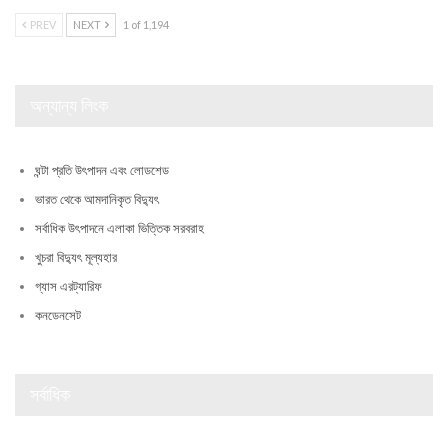
PREV
NEXT
1 of 1,194
অন্যান্য লিংক
ঘন্টা প্রতি উৎপাদন এবং লোডশেড
ভারত থেকে আমদানিকৃত বিদ্যুৎ
সর্বাধিক উৎপাদনে এলাকা ভিত্তিক সরবরাহ
খুচরা বিদ্যুৎ মূল্যহার
গ্যাস এরট্যারিফ
কনডেনসেট
সর্বাধিক