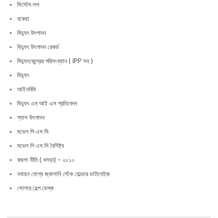
সিস্টেম লস
বকেয়া
বিদ্যুৎ উৎপাদন
বিদ্যুৎ উৎপাদন রেকর্ড
বিদ্যুৎকেন্দ্রের পরিসংখ্যান ( IPP সহ )
বিদ্যুৎ
আইনবিধি
বিদ্যুৎ এম আই এস প্রতিবেদন
গ্যাস উৎপাদন
মডেল পি এস সি
মডেল পি এস সি বৈশিষ্ট্য
কয়লা নীতি ( খসড়া) – ২০১০
নবায়ন যোগ্য জ্বালানি স্টেক হোল্ডার ডাটাবেইজ
সোলার হেল্প ডেস্ক