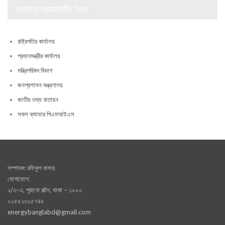
অন্যান্য প্রয়োজনীয় লিংক
রাষ্ট্রপতির কার্যালয়
প্রধানমন্ত্রীর কার্যালয়
মন্ত্রিপরিষদ বিভাগ
জনপ্রশাসন মন্ত্রণালয়
জাতীয় তথ্য বাতায়ন
সকল ক্যাডার পিএমআইএস
সম্পাদক: রফিকুল বাসার
যোগাযোগ:
২/৩-এ, পূরানো পল্টন, থাকা – ১০০০
০১৫৫২৩১৫৭৪৫
energybanglabd@gmail.com