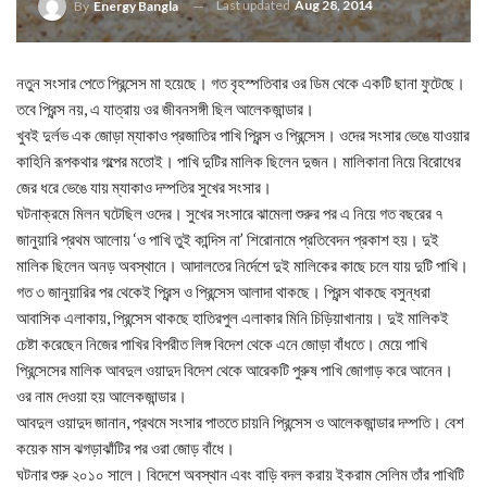
Last updated
Aug 28, 2014
By
Energy Bangla
নতুন সংসার পেতে প্রিন্সেস মা হয়েছে। গত বৃহস্পতিবার ওর ডিম থেকে একটি ছানা ফুটেছে।
তবে প্রিন্স নয়, এ যাত্রায় ওর জীবনসঙ্গী ছিল আলেকজান্ডার।
খুবই দুর্লভ এক জোড়া ম্যাকাও প্রজাতির পাখি প্রিন্স ও প্রিন্সেস। ওদের সংসার ভেঙে যাওয়ার
কাহিনি রূপকথার গল্পের মতোই। পাখি দুটির মালিক ছিলেন দুজন। মালিকানা নিয়ে বিরোধের
জের ধরে ভেঙে যায় ম্যাকাও দম্পতির সুখের সংসার।
ঘটনাক্রমে মিলন ঘটেছিল ওদের। সুখের সংসারে ঝামেলা শুরুর পর এ নিয়ে গত বছরের ৭
জানুয়ারি প্রথম আলোয় ‘ও পাখি তুই কান্দিস না’ শিরোনামে প্রতিবেদন প্রকাশ হয়। দুই
মালিক ছিলেন অনড় অবস্থানে। আদালতের নির্দেশে দুই মালিকের কাছে চলে যায় দুটি পাখি।
গত ৩ জানুয়ারির পর থেকেই প্রিন্স ও প্রিন্সেস আলাদা থাকছে। প্রিন্স থাকছে বসুন্ধরা
আবাসিক এলাকায়, প্রিন্সেস থাকছে হাতিরপুল এলাকার মিনি চিড়িয়াখানায়। দুই মালিকই
চেষ্টা করেছেন নিজের পাখির বিপরীত লিঙ্গ বিদেশ থেকে এনে জোড়া বাঁধতে। মেয়ে পাখি
প্রিন্সেসের মালিক আবদুল ওয়াদুদ বিদেশ থেকে আরেকটি পুরুষ পাখি জোগাড় করে আনেন।
ওর নাম দেওয়া হয় আলেকজান্ডার।
আবদুল ওয়াদুদ জানান, প্রথমে সংসার পাততে চায়নি প্রিন্সেস ও আলেকজান্ডার দম্পতি। বেশ
কয়েক মাস ঝগড়াঝাঁটির পর ওরা জোড় বাঁধে।
ঘটনার শুরু ২০১০ সালে। বিদেশে অবস্থান এবং বাড়ি বদল করায় ইকরাম সেলিম তাঁর পাখিটি