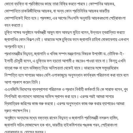
কোনো ব্যক্তি বা প্রতিষ্ঠানের কাছে তারা বিক্রি করতে পারবে। কোম্পানির আয়কর,
কোম্পানিতে চাকরিজীবিদের আয়কর, বা অন্য কোন প্রতিনিধির আয়কর ভারতীয়
কোম্পানিকেই দিতে হবে। প্রসঙ্গত, এর আগের পিএসসি অনুযায়ি আয়করগুলো পেট্রোবাংলা
বহন করতো।
চুক্তি সাক্ষর অনুষ্ঠানে অর্থমন্ত্রী আবুল মাল আবদুল মুহিত বলেন, উন্নয়ন ত্বরান্বিত করতে
জ্বালানির কোন বিকল্প নেই। ভারতের সঙ্গে চুক্তির ফলে জ্বালানি চাহিদা মোকাবেলায় একধাপ
অগ্রগতি হবে।
প্রধানমন্ত্রীর বিদ্যুত্, জ্বালানি ও খনিজ সম্পদ মন্ত্রণালয় বিষয়ক উপদেষ্টা ড. তৌফিক-ই-
ইলাহী চৌধুরী বলেন, এ চুক্তির ফল হয়তো আগামী ৫ বছরেও পাওয়া যাবে না। কিন্তু এখনি
যাত্রা শুরু না হলে ভবিষ্যত্ নিয়ে অনিশ্চয়তা থেকেই যাবে। ভারতের সঙ্গে সমুদ্রবিরোধ
নিস্পত্তি হলে সাগরের আরও বেশি এলাকাজুড়ে অনুসন্ধান কার্যক্রম পরিচালনা করা যাবে বলে
আশা প্রকাশ করেন তিনি।
এএনজিসি ভিদেশের ব্যবস্থাপনা পরিচালক ও প্রধান নির্বাহী কর্মকর্তা ডি কে সারাফ বলেন, খুব
শিগগিরই বাংলাদেশে আমাদের অফিস স্থাপন করা হবে। এরপর পরই আমরা সাগরে
দ্বিমাত্রিক জরিপের কাজ শুরু করবো। এরপর অনুসন্ধান কাজ শুরু করার ব্যাপারেও আমরা
দ্রুত পদক্ষেপ নিব।
অনুষ্ঠানে অন্যদের মধ্যে বক্তব্য রাখেন বিদ্যুত্ ও জ্বালানি প্রতিমন্ত্রী নসরুল হামিদ,
জ্বালানি সচিব মোজাম্মেল হক খান, ভারতীয় হাইকমিশনার পঙ্কজ শরন, পেট্রোবাংলা
চেয়ারম্যান ড. হোসেন মনসুর।