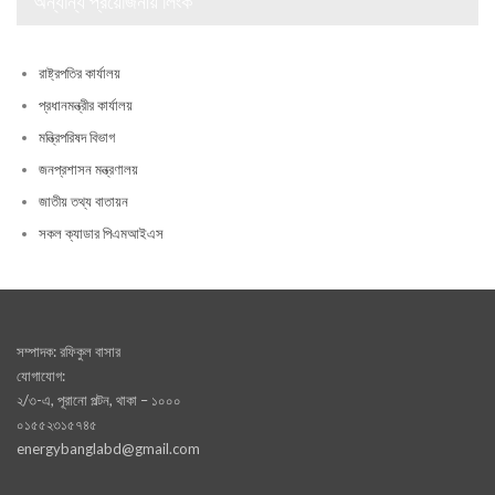
অন্যান্য প্রয়োজনীয় লিংক
রাষ্ট্রপতির কার্যালয়
প্রধানমন্ত্রীর কার্যালয়
মন্ত্রিপরিষদ বিভাগ
জনপ্রশাসন মন্ত্রণালয়
জাতীয় তথ্য বাতায়ন
সকল ক্যাডার পিএমআইএস
সম্পাদক: রফিকুল বাসার
যোগাযোগ:
২/৩-এ, পূরানো পল্টন, থাকা – ১০০০
০১৫৫২৩১৫৭৪৫
energybanglabd@gmail.com