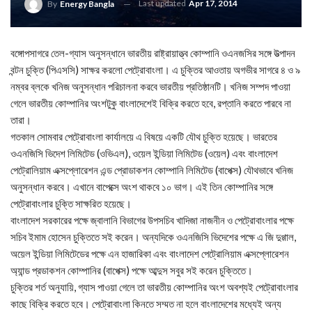
Last updated
Apr 17, 2014
By
Energy Bangla
বঙ্গোপসাগরে তেল-গ্যাস অনুসন্ধানে ভারতীয় রাষ্ট্রায়াত্ত্ব কোম্পানি ওএনজসির সঙ্গে উত্পাদন
বন্টন চুক্তি (পিএসসি) সাক্ষর করলো পেট্রোবাংলা। এ চুক্তির আওতায় অগভীর সাগরে ৪ ও ৯
নম্বর ব্লকে খনিজ অনুসন্ধান পরিচালনা করবে ভারতীয় প্রতিষ্ঠানটি। খনিজ সম্পদ পাওয়া
গেলে ভারতীয় কোম্পানির অংশটুকু বাংলাদেশেই বিক্রি করতে হবে, রপ্তানি করতে পারবে না
তারা।
গতকাল সোমবার পেট্রোবাংলা কার্যালয়ে এ বিষয়ে একটি যৌথ চুক্তি হয়েছে। ভারতের
ওএনজিসি ভিদেশ লিমিটেড (ওভিএল), ওয়েল ইন্ডিয়া লিমিটেড (ওয়েল) এবং বাংলাদেশ
পেট্রোলিয়াম এক্সপ্লোরেশন এন্ড প্রোডাকশন কোম্পানি লিমিটেড (বাপেক্স) যৌথভাবে খনিজ
অনুসন্ধান করবে। এখানে বাপেক্সে অংশ থাকবে ১০ ভাগ। এই তিন কোম্পানির সঙ্গে
পেট্রোবাংলার চুক্তি সাক্ষরিত হয়েছে।
বাংলাদেশ সরকারের পক্ষে জ্বালানি বিভাগের উপসচিব খাদিজা নাজনীন ও পেট্রোবাংলার পক্ষে
সচিব ইমাম হোসেন চুক্তিতে সই করেন। অন্যদিকে ওএনজিসি ভিদেশের পক্ষে এ জি দুগ্গাল,
অয়েল ইন্ডিয়া লিমিটেডের পক্ষে এন হাজারিকা এবং বাংলাদেশ পেট্রোলিয়াম এক্সপ্লোরেশন
অ্যান্ড প্রডাকশন কোম্পানির (বাপেক্স) পক্ষে আব্দুস সবুর সই করেন চুক্তিতে।
চুক্তির শর্ত অনুযায়ি, গ্যাস পাওয়া গেলে তা ভারতীয় কোম্পানির অংশ অবশ্যই পেট্রোবাংলার
কাছে বিক্রি করতে হবে। পেট্রোবাংলা কিনতে সম্মত না হলে বাংলাদেশের মধ্যেই অন্য