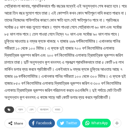
পেট্রোবাংলা জানায়, প্রাথমিকভাবে পাঁচ বছরের মধ্যেই এই অনুসন্ধান শেষ করতে হবে। পরে
আরো তিন বছর সুযোগ পাবে তারা। এই কোম্পনি কখন কোন ক্ষতিপূরণ দাবি করতে পারবে না।
তাদের নিজেদের গাফিলতির কারণে কোন ক্ষতি হলে সেই ক্ষতিপূরণও পাবে না। প্রতিবছর
সর্বোচ্চ ৫৫ ভাগ খরচ তুলতে পারবে। গ্যাস পাওয়া গেলে পেট্রোবাংলা ৬০ ভাগ এবং সর্বোচ্চ
৮৫ ভাগ লাভ পাবে। তেল পাওয়া গেলে নিম্নে ৭০ ভাগ এবং সর্বোচ্চ ৯০ ভাগ লাভ পাবে।
চুক্তির আওতায় ৪ নম্বর ব্লকে থাকছে ৭ হাজার ২৬৯ বর্গকিলোমিটার। এখানকার পানির
গভীরতা ১০ থেকে ১০০ মিটার। এ ব্লকে দুই হাজার ৭০০ বর্গ কিলোমিটার এলাকায়
দ্বিমাত্রিক ভূকম্পন জরিপ এবং ২০০ বর্গ কিলোমিটার এলাকায় ত্রিমাত্রিক ভূকম্পন জরিপ
চালাবে তারা। দুটি অনুসন্ধান কূপ খননসহ এ প্রকল্পে প্রাথমিকভাবে তারা ৫ কোটি ৮৪ লাখ
মার্কিন ডলার ব্যয় করবে প্রতিষ্ঠানটি। একইভাবে ৯ নম্বর ব্লকে চুক্তির আওতায় আছে ৭
হাজার ২৬ বর্গকিলোমিটার। এখানকার পানির গভীরতা ১০০ থেকে ৩০০ মিটার। এ ব্লকে দুই
হাজার ৮৫০ বর্গ কিলোমিটার এলাকায় দ্বিমাত্রিক ভূকম্পন জরিপ ও ৩০০ বর্গ কিলোমিটার
এলাকায় ত্রিমাত্রিক ভূকম্পন জরিপ পরিচালনা করবে ওএনজিসি। দুই পর্যায়ে মোট তিনটি
অনুসন্ধান কূপ খননসহ এ কাজে সাড়ে আট কোটি ডলার ব্যয় করবে প্রতিষ্ঠানটি।
গ্যাস
তেল
বাংলাদেশ
ভারত
Share
Facebook
Twitter
WhatsApp