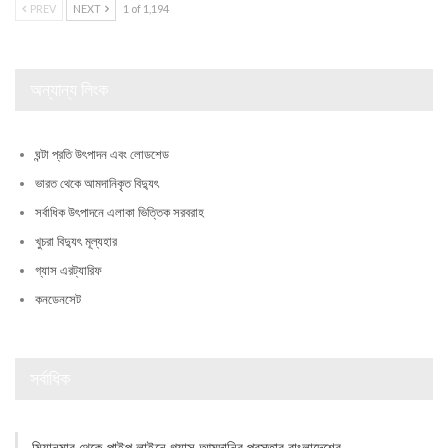
PREV
NEXT
1 of 1,194
অন্যান্য লিংক
ঘন্টা প্রতি উৎপাদন এবং লোডশেড
ভারত থেকে আমদানিকৃত বিদ্যুৎ
সর্বাধিক উৎপাদনে এলাকা ভিত্তিক সরবরাহ
খুচরা বিদ্যুৎ মূল্যহার
গ্যাস এরট্যারিফ
কনডেনসেট
সর্বাধিক
মিয়ানমার থেকে পাইপ লাইনে গ্যাস আমদানির প্রস্তাব বাংলাদেশের