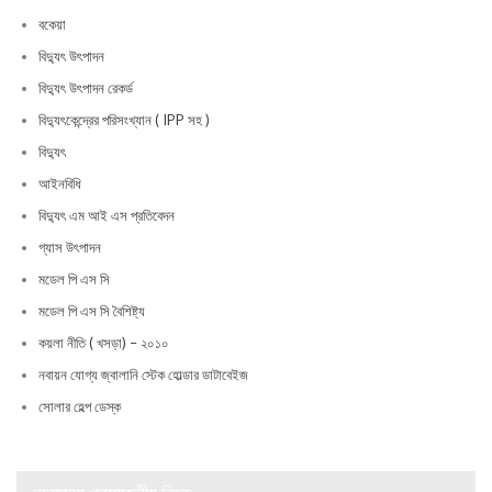
বকেয়া
বিদ্যুৎ উৎপাদন
বিদ্যুৎ উৎপাদন রেকর্ড
বিদ্যুৎকেন্দ্রের পরিসংখ্যান ( IPP সহ )
বিদ্যুৎ
আইনবিধি
বিদ্যুৎ এম আই এস প্রতিবেদন
গ্যাস উৎপাদন
মডেল পি এস সি
মডেল পি এস সি বৈশিষ্ট্য
কয়লা নীতি ( খসড়া) – ২০১০
নবায়ন যোগ্য জ্বালানি স্টেক হোল্ডার ডাটাবেইজ
সোলার হেল্প ডেস্ক