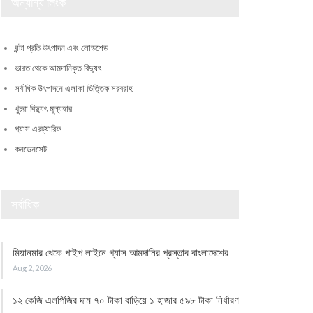
অন্যান্য লিংক
ঘন্টা প্রতি উৎপাদন এবং লোডশেড
ভারত থেকে আমদানিকৃত বিদ্যুৎ
সর্বাধিক উৎপাদনে এলাকা ভিত্তিক সরবরাহ
খুচরা বিদ্যুৎ মূল্যহার
গ্যাস এরট্যারিফ
কনডেনসেট
সর্বাধিক
মিয়ানমার থেকে পাইপ লাইনে গ্যাস আমদানির প্রস্তাব বাংলাদেশের
Aug 2, 2026
১২ কেজি এলপিজির দাম ৭০ টাকা বাড়িয়ে ১ হাজার ৫৯৮ টাকা নির্ধারণ