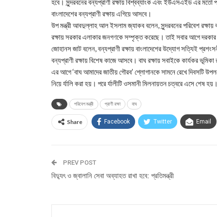
হবে। সুন্দরবনের বন্যপ্রাণী রক্ষায় বিশ্বব্যাংক এবং ইউএসএইড এর মতো 
বাংলাদেশের বন্যপ্রাণী রক্ষায় এগিয়ে আসবে।
উপ মন্ত্রী আবদুল্লাহ আল ইসলাম জ্যাকব বলেন, সুন্দরবনের পরিবেশ রক্ষায় ব
রক্ষায় সরকার এলাকার জনগণকে সম্পৃক্ত করেছে। তাই সবার আগে দরক
জোহানস জাট বলেন, বন্যপ্রাণী রক্ষায় বাংলাদেশের উদ্যোগ সত্যিই প্রশং
বন্যপ্রাণী রক্ষায় বিশেষ কাজে আসবে। বাঘ রক্ষায় সবাইকে কার্যকর ভূমিকা
এর আগে ‘বাঘ আমাদের জাতীয় গৌরব’ শ্লোগানকে সামনে রেখে দিবসটি উপলক্ষ
নিয়ে র্যালি করা হয়। পরে র্যালীটি ওসমানী মিলনায়তন চত্বরে এসে শেষ হয়
পরিবেশ মন্ত্রী
প্রাণী রক্ষা
বাঘ
Share
Facebook
Twitter
Email
PREV POST
বিদ্যুৎ ও জ্বালানি সেবা অব্যাহত রাখা হবে: প্রতিমন্ত্রী