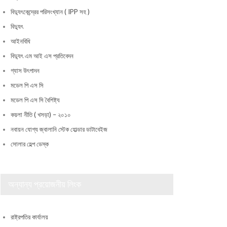
বিদ্যুৎকেন্দ্রের পরিসংখ্যান ( IPP সহ )
বিদ্যুৎ
আইনবিধি
বিদ্যুৎ এম আই এস প্রতিবেদন
গ্যাস উৎপাদন
মডেল পি এস সি
মডেল পি এস সি বৈশিষ্ট্য
কয়লা নীতি ( খসড়া) – ২০১০
নবায়ন যোগ্য জ্বালানি স্টেক হোল্ডার ডাটাবেইজ
সোলার হেল্প ডেস্ক
অন্যান্য প্রয়োজনীয় লিংক
রাষ্ট্রপতির কার্যালয়