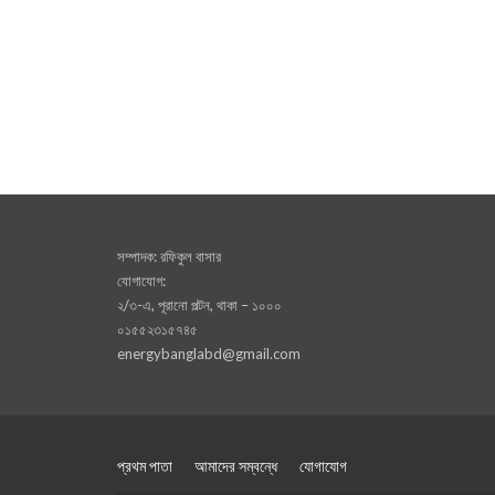
সম্পাদক: রফিকুল বাসার
যোগাযোগ:
২/৩-এ, পূরানো পল্টন, থাকা – ১০০০
০১৫৫২৩১৫৭৪৫
energybanglabd@gmail.com
প্রথম পাতা
আমাদের সম্বন্ধে
যোগাযোগ