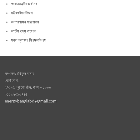
প্রধানমন্ত্রীর কার্যালয়
মন্ত্রিপরিষদ বিভাগ
জনপ্রশাসন মন্ত্রণালয়
জাতীয় তথ্য বাতায়ন
সকল ক্যাডার পিএমআইএস
সম্পাদক: রফিকুল বাসার
যোগাযোগ:
২/৩-এ, পূরানো পল্টন, থাকা – ১০০০
০১৫৫২৩১৫৭৪৫
energybanglabd@gmail.com