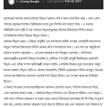
Last updated
Feb 18, 2017
By
Energy Bangla
হ্যাকাররা সাইবার হামলা চালিয়ে বিদ্যুৎ সঞ্চালন লাইন অচল করে দিতে পারে। কোন কোন
ক্ষেত্রে কেন্দ্রের উৎপাদন প্রক্রিয়ার মধ্যে ঢুকে বিপর্যয় বয়ে আনতে পারে। এ ধরনের
পরিস্থিতি যাতে সৃষ্টি না হয় সেজন্য বিদ্যুৎকেন্দ্রের সাইবার নিরাপত্তা নিশ্চিত করতে
সংশ্লিষ্টদের নির্দেশ দিয়েছে বিদ্যুৎ বিভাগ।
রোববার বিদ্যুৎ ভবনে এ বিষয়ে অনুষ্ঠিত এক কর্মশালায় মার্কিন সংস্থা এমআইটি কানেকশন
সায়েন্স সাইবার নিরাপত্তা নিশ্চিত রাখার কৌশল উপস্থাপন করে। এতে বলা হয় প্রযুক্তির
যথাযথ সংরক্ষণ প্রয়োজন। এর সঙ্গে প্রয়োজন দক্ষ নিয়ন্ত্রণ ব্যবস্থা। কর্মশালায়
প্রধানমন্ত্রীর জ্বালানি বিষয়ক উপদেষ্টা ড. তৌফিক ই ইলাহী চৌধুরী বীরবিক্রম, জ্বালানি
বিদ্যুৎ এবং খনিজ সম্পদ প্রতিমন্ত্রী নসরুল হামিদ, এসডিজি বিষয়ক মূখ্য সমন্বয়ক আবুল
কালাম আজাদ, বিদ্যুৎ সচিব ড. আহমদ কায়কাউস, পিডিবি চেয়ারম্যান খালিদ মাহমুদ, পাওয়ার
সেলের মহাপরিচালক মোহাম্মদ হোসাইনসহ বিদ্যুৎ বিভাগ এবং সংস্থা প্রধানরা উপস্থিত
ছিলেন।
এ বিষয়ে পাওয়ার সেলের মহাপরিচালক মোহম্মদ হোসেইন বলেন, সাইবার নিরাপত্তা নিয়ে
এখন আমাদের ভাবতে হচ্ছে। আমাদের বিদ্যুৎ উৎপাদন এবং বিতরণের পরিমান এখন বাড়ছে।
কেউ যাতে সাইবার আক্রমণ না করতে পারে এজন্য নিরাপত্তা ব্যবস্থায় কি কি বিষয় সংযুক্ত
করা যায়, কোথায় কোথায় আক্রমণ হতে পারে তা চিহ্নিত করা এবং আক্রমণ হলে কিভাবে তা