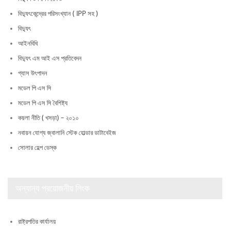
বিদ্যুৎকেন্দ্রের পরিসংখ্যান ( IPP সহ )
বিদ্যুৎ
আইনবিধি
বিদ্যুৎ এম আই এস প্রতিবেদন
গ্যাস উৎপাদন
মডেল পি এস সি
মডেল পি এস সি বৈশিষ্ট্য
কয়লা নীতি ( খসড়া) – ২০১০
নবায়ন যোগ্য জ্বালানি স্টেক হোল্ডার ডাটাবেইজ
সোলার হেল্প ডেস্ক
অন্যান্য প্রয়োজনীয় লিংক
রাষ্ট্রপতির কার্যালয়