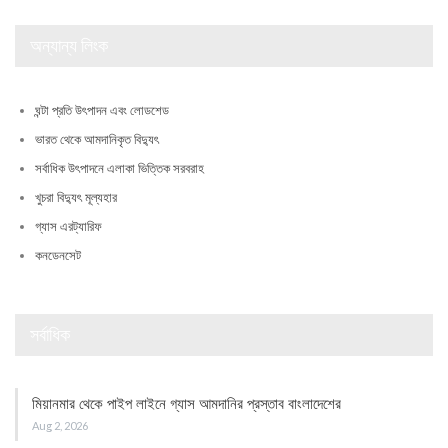
অন্যান্য লিংক
ঘন্টা প্রতি উৎপাদন এবং লোডশেড
ভারত থেকে আমদানিকৃত বিদ্যুৎ
সর্বাধিক উৎপাদনে এলাকা ভিত্তিক সরবরাহ
খুচরা বিদ্যুৎ মূল্যহার
গ্যাস এরট্যারিফ
কনডেনসেট
সর্বাধিক
মিয়ানমার থেকে পাইপ লাইনে গ্যাস আমদানির প্রস্তাব বাংলাদেশের
Aug 2, 2026