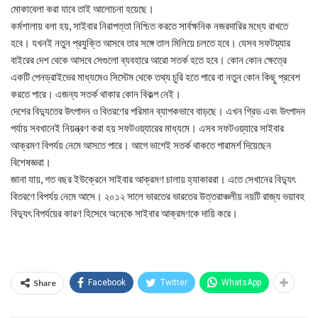
মোকাবেলা করা যাবে তাই আলোচনা হয়েছে।
কর্মশালায় বলা হয়, সাইবার নিরাপত্তা নিশ্চিত করতে সার্বক্ষনিক নজরদারির মধ্যে রাখতে
হবে। যখনই নতুন প্রযুক্তি আসবে তার সঙ্গে তাল মিলিয়ে চলতে হবে। যেসব সফটয়্যার
বাইরের দেশ থেকে আসবে সেগুলো ব্যবহারে আরো সতর্ক হতে হবে। কোন কোন ক্ষেত্রে
একটি পেনড্রাইভের মাধ্যমেও সিস্টেম থেকে তথ্য চুরি হতে পারে বা নতুন কোন কিছু প্রবেশ
করতে পারে। এজন্য সতর্ক থাকার কোন বিকল্প নেই।
দেশের বিদ্যুতের উৎপাদন ও বিতরণের পরিমান ব্যাপকভাবে বাড়ছে। এখন গ্রিড এবং উৎপাদন
পর্যায় সবখানেই নিয়ন্ত্রণ করা হয় সফটওয়্যারের মাধ্যমে। এসব সফটওয়্যারে সাইবার
আক্রমণ বিপর্যয় নেমে আসতে পারে। আগে ভাগেই সতর্ক থাকতে পারামর্শ দিয়েছেন
বিশেষজ্ঞরা।
জানা যায়, গত বছর ইউক্রেনে সাইবার আক্রমণ চালায় হ্যাকাররা। এতে সেখানের বিদ্যুৎ
বিতরণে বিপর্যয় নেমে আসে। ২০১২ সালে ভারতের ভারতের উত্তরাঞ্চলীয় নয়টি রাজ্য ভয়াবহ
বিদ্যুৎ বিপর্যয়ের কারণ হিসেবে অনেকে সাইবার আক্রমণকে দায়ি করে।
Share
Facebook
Twitter
WhatsApp