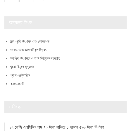
অন্যান্য লিংক
ঘন্টা প্রতি উৎপাদন এবং লোডশেড
ভারত থেকে আমদানিকৃত বিদ্যুৎ
সর্বাধিক উৎপাদনে এলাকা ভিত্তিক সরবরাহ
খুচরা বিদ্যুৎ মূল্যহার
গ্যাস এরট্যারিফ
কনডেনসেট
সর্বাধিক
১২ কেজি এলপিজির দাম ৭০ টাকা বাড়িয়ে ১ হাজার ৫৯৮ টাকা নির্ধারণ