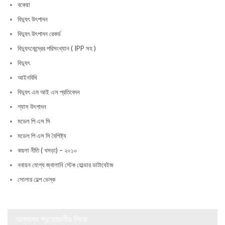
বকেয়া
বিদ্যুৎ উৎপাদন
বিদ্যুৎ উৎপাদন রেকর্ড
বিদ্যুৎকেন্দ্রের পরিসংখ্যান ( IPP সহ )
বিদ্যুৎ
আইনবিধি
বিদ্যুৎ এম আই এস প্রতিবেদন
গ্যাস উৎপাদন
মডেল পি এস সি
মডেল পি এস সি বৈশিষ্ট্য
কয়লা নীতি ( খসড়া) – ২০১০
নবায়ন যোগ্য জ্বালানি স্টেক হোল্ডার ডাটাবেইজ
সোলার হেল্প ডেস্ক
অন্যান্য প্রয়োজনীয় লিংক