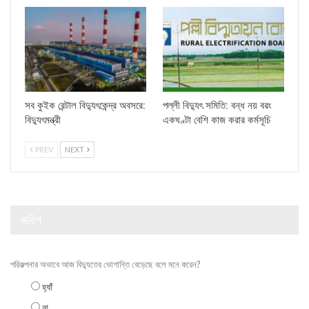
সব কুইক রেন্টাল বিদ্যুৎকেন্দ্র অবসরে:
পল্লী বিদ্যুৎ সমিতি: বন্ধ নয় বরং
বিদ্যুৎমন্ত্রী
একঘণ্টা বেশি কাজ করার কর্মসূচি
PREV
NEXT
জরিপ
পরিকল্পনার অভাবে আজ বিদ্যুতের ভোগান্তি বেড়েছে বলে মনে করেন?
হ্যাঁ
না