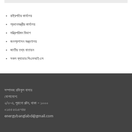
রাষ্ট্রপতির কার্যালয়
প্রধানমন্ত্রীর কার্যালয়
মন্ত্রিপরিষদ বিভাগ
জনপ্রশাসন মন্ত্রণালয়
জাতীয় তথ্য বাতায়ন
সকল ক্যাডার পিএমআইএস
সম্পাদক: রফিকুল বাসার
যোগাযোগ:
২/৩-এ, পূরানো পল্টন, থাকা – ১০০০
০১৫৫২৩১৫৭৪৫
energybanglabd@gmail.com