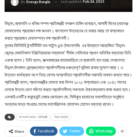
Last updated
Feb 24, 2015
By
Energy Bangla
বিদ্যুৎ, জ্বালানি ও খনিজ সম্পদ প্রতিমন্ত্রী নসরুল হামিদ বলেছেন, আগামী দিনের চ্যালেঞ্জ
মোকাবেলায় প্রয়োজন দক্ষ জনবল। বাংলাদেশ উন্নয়নের যে ধারায় আছে তা বাস্তবায়ন
করতে প্রয়োজন মেধাসম্পন্ন দক্ষ প্রকৌশলী।
বুধবার মিলিটারি ইন্সটিটিউট অব সাইন্স এন্ড টেকনোলজি এর উদ্যোগে আয়োজিত ‘বিদ্যুৎ
কেন্দ্রে মেকানিকাল ইঞ্জিনিয়ারদের সম্ভাবনা’ শীর্ষক সেমিনারে প্রধান অতিথির বক্তব্যে তিনি
একথা বলেন। তিনি বলেন, কক্সবাজারের মাতারবাড়িতে যে জ্বালানি হাব হচ্ছে সেখানেসহ
বিদ্যুৎ উৎপাদন কেন্দ্রগুলোতে প্রকৌশলীদের গুরুত্বপূর্ণ ভূমিকা রাখার সুযোগ আছে। এ
উন্নয়ন কার্যক্রমে অংশ নিয়ে দেশের অগ্রগতিতে প্রকৌশলীরা সরাসরি অবদান রাখতে পারে।
প্রতিমন্ত্রী বলেন, প্রধানমন্ত্রীর ঘোষনা করা ভিশন ২০২১ বাস্তবায়নে এবং ২০৪১ সালের
দেশকে উন্নত দেশে পরিণত করতে প্রকৌশলীসহ সকলকে ঐক্যবদ্ধভাবে কাজ করতে হবে।
এমআইএসটি‘র কমান্ড্যান্ট মেজর জেনারেল মো. সিদ্দিকুর রহমানের সভাপতিত্বে অনুষ্ঠানে
অন্যদের মধ্যে পাওয়ার সেলের মহাপরিচালক মোহাম্মদ হোসেন বক্তব্য রাখেন।
দক্ষ জনবল দরকার - প্রতিমন্ত্রী
বিদ্যুৎ উন্নয়নে
Share
Facebook
Twitter
WhatsApp