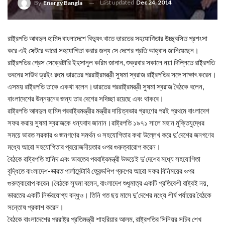
Last updated
Dec 24, 2014
By
Energy Bangla
রাষ্ট্রপতি আবদুল হামিদ বাংলাদেশে বিদ্যুৎ খাতে ভারতের সহযোগিতার উচ্ছ্বসিত প্রশংসা
করে এই সেক্টরে আরো সহযোগিতা করার জন্য সে দেশের প্রতি আহ্বান জানিয়েছেন।
রাষ্ট্রপতির প্রেস সেক্রেটারি ইহসানুল করিম জানান, শুক্রবার সকালে নয়া দিল্লিতে রাষ্ট্রপতি
ভবনের সাউথ ড্রইং রুমে ভারতের পররাষ্ট্রমন্ত্রী সুষমা স্বরাজ রাষ্ট্রপতির সঙ্গে সাক্ষাৎ করেন।
এসময় রাষ্ট্রপতি তাকে একথা বলেন।ভারতের পররাষ্ট্রমন্ত্রী সুষমা স্বরাজ বৈঠকে বলেন,
বাংলাদেশের উন্নয়নের জন্য তার দেশের সদিচ্ছা রয়েছে এবং থাকবে।
রাষ্ট্রপতি আবদুল হামিদ পররাষ্ট্রমন্ত্রীর মন্ত্রীর দায়িত্বভার গ্রহণের পরই প্রথমে বাংলাদেশ
সফর করায় সুষমা স্বরাজকে ধন্যবাদ জানান।রাষ্ট্রপতি ১৯৭১ সালে মহান মুক্তিযুদ্ধের
সময়ে ভারত সরকার ও জনগণের সমর্থন ও সহযোগিতার কথা উল্লেখ করে দু’দেশের জনগণের
মধ্যে আরো সহযোগিতার প্রয়োজনীয়তার ওপর গুরুত্বারোপ করেন।
বৈঠকে রাষ্ট্রপতি হামিদ এবং ভারতের পররাষ্ট্রমন্ত্রী উভয়েই দু’দেশের মধ্যে সহযোগিতা
বৃদ্ধিতে বাংলাদেশ-ভারত পার্লামেন্টারি ফ্রেন্ডশিপ গ্রুপের আরো সফর বিনিময়ের ওপর
গুরুত্বারোপ করেন।বৈঠকে সুষমা বলেন, বাংলাদেশ শুধুমাত্র একটি প্রতিবেশী রাষ্ট্রই নয়,
ভারতের একটি নির্ভরযোগ্য বন্ধুও। তিনি গত ছয় মাসে দু’দেশের মধ্যে শীর্ষ পর্যায়ের বৈঠকে
সন্তোষ প্রকাশ করেন।
বৈঠকে বাংলাদেশের পররাষ্ট্র প্রতিমন্ত্রী শাহরিয়ার আলম, রাষ্ট্রপতির সিনিয়র সচিব শেখ