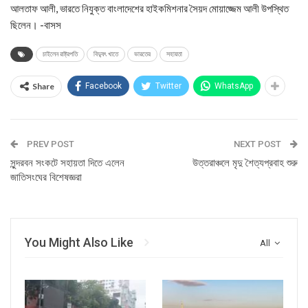
আলতাফ আলী, ভারতে নিযুক্ত বাংলাদেশের হাইকমিশনার সৈয়দ মোয়াজ্জেম আলী উপস্থিত
ছিলেন। -বাসস
চাইলেন রাষ্ট্রপতি
বিদ্যুৎ খাতে
ভারতের
সহায়তা
Share
Facebook
Twitter
WhatsApp
PREV POST
NEXT POST
সুন্দরবন সংকটে সহায়তা দিতে এলেন
উত্তরাঞ্চলে মৃদু শৈত্যপ্রবাহ শুরু
জাতিসংঘের বিশেষজ্ঞরা
You Might Also Like
All