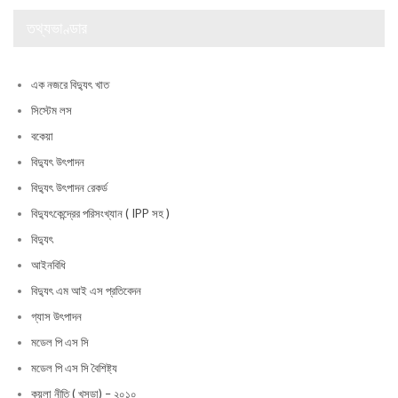
তথ্যভাণ্ডার
এক নজরে বিদ্যুৎ খাত
সিস্টেম লস
বকেয়া
বিদ্যুৎ উৎপাদন
বিদ্যুৎ উৎপাদন রেকর্ড
বিদ্যুৎকেন্দ্রের পরিসংখ্যান ( IPP সহ )
বিদ্যুৎ
আইনবিধি
বিদ্যুৎ এম আই এস প্রতিবেদন
গ্যাস উৎপাদন
মডেল পি এস সি
মডেল পি এস সি বৈশিষ্ট্য
কয়লা নীতি ( খসড়া) – ২০১০