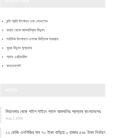
অন্যান্য লিংক
ঘন্টা প্রতি উৎপাদন এবং লোডশেড
ভারত থেকে আমদানিকৃত বিদ্যুৎ
সর্বাধিক উৎপাদনে এলাকা ভিত্তিক সরবরাহ
খুচরা বিদ্যুৎ মূল্যহার
গ্যাস এরট্যারিফ
কনডেনসেট
সর্বাধিক
মিয়ানমার থেকে পাইপ লাইনে গ্যাস আমদানির প্রস্তাব বাংলাদেশের
Aug 2, 2026
১২ কেজি এলপিজির দাম ৭০ টাকা বাড়িয়ে ১ হাজার ৫৯৮ টাকা নির্ধারণ