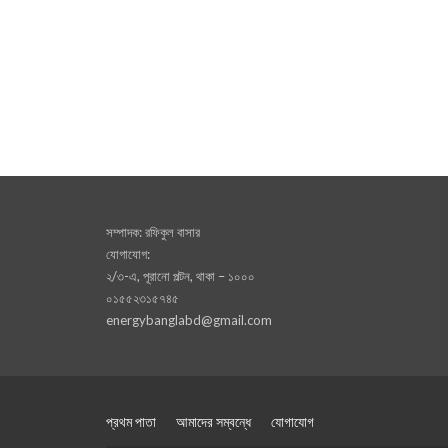
সম্পাদক: রফিকুল বাসার
যোগাযোগ:
২/৩-এ, পূরানো পল্টন, থাকা – ১০০০
০১৫৫২৩১৫৭৪৫
energybanglabd@gmail.com
প্রথম পাতা
আমাদের সম্বন্ধে
যোগাযোগ