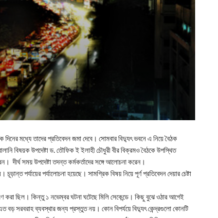
ুএক দিনের মধ্যে তাদের প্রতিবেদন জমা দেবে। সোমবার বিদ্যুৎ ভবনে এ নিয়ে বৈঠক
্বালানি বিষয়ক উপদেষ্টা ড. তৌফিক ই ইলাহী চৌধুরী বীর বিক্রমও বৈঠকে উপস্থিত
ন। দীর্ঘ সময় উপদেষ্টা তদন্ত কর্মকর্তাদের সঙ্গে আলোচনা করেন।
ড়ান্ত পর্যায়ের পর্যালোচনা হয়েছে। সামগ্রিক বিষয় নিয়ে পূর্ণ প্রতিবেদন দেয়ার চেষ্টা
র্ধারণ করা ছিল। কিন্তু ১ নভেম্বর ঘটনা ঘটেছে মিলি সেকেন্ডে। কিছু বুঝে ওঠার আগেই
 বড় সরবরাহ ব্যবস্থার জন্য প্রস্তুত নয়। কোন বিপর্যয়ে বিদ্যুৎ কেন্দ্রগুলো কোনটি