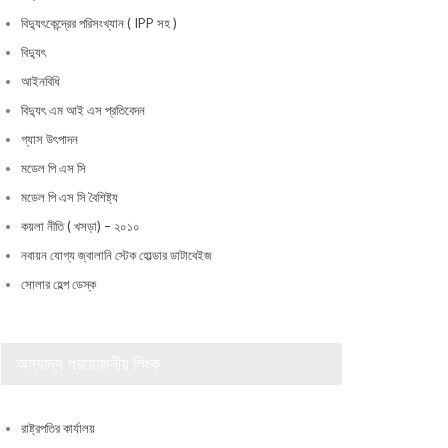
বিদ্যুৎকেন্দ্রের পরিসংখ্যান ( IPP সহ )
বিদ্যুৎ
আইনবিধি
বিদ্যুৎ এম আই এস প্রতিবেদন
গ্যাস উৎপাদন
মডেল পি এস সি
মডেল পি এস সি বৈশিষ্ট্য
কয়লা নীতি ( খসড়া) – ২০১০
নবায়ন যোগ্য জ্বালানি স্টেক হোল্ডার ডাটাবেইজ
সোলার হেল্প ডেস্ক
অন্যান্য প্রয়োজনীয় লিংক
রাষ্ট্রপতির কার্যালয়