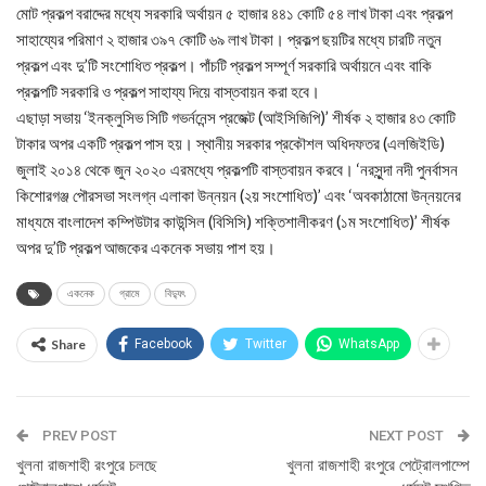
মোট প্রকল্প বরাদ্দের মধ্যে সরকারি অর্থায়ন ৫ হাজার ৪৪১ কোটি ৫৪ লাখ টাকা এবং প্রকল্প
সাহায্যের পরিমাণ ২ হাজার ৩৯৭ কোটি ৬৯ লাখ টাকা। প্রকল্প ছয়টির মধ্যে চারটি নতুন
প্রকল্প এবং দু’টি সংশোধিত প্রকল্প। পাঁচটি প্রকল্প সম্পূর্ণ সরকারি অর্থায়নে এবং বাকি
প্রকল্পটি সরকারি ও প্রকল্প সাহায্য দিয়ে বাস্তবায়ন করা হবে।
এছাড়া সভায় ‘ইনক্লুসিভ সিটি গভর্ননেন্স প্রজেক্ট (আইসিজিপি)’ শীর্ষক ২ হাজার ৪৩ কোটি
টাকার অপর একটি প্রকল্প পাস হয়। স্থানীয় সরকার প্রকৌশল অধিদফতর (এলজিইডি)
জুলাই ২০১৪ থেকে জুন ২০২০ এরমধ্যে প্রকল্পটি বাস্তবায়ন করবে। ‘নরসুন্দা নদী পুনর্বাসন
কিশোরগঞ্জ পৌরসভা সংলগ্ন এলাকা উন্নয়ন (২য় সংশোধিত)’ এবং ‘অবকাঠামো উন্নয়নের
মাধ্যমে বাংলাদেশ কম্পিউটার কাউন্সিল (বিসিসি) শক্তিশালীকরণ (১ম সংশোধিত)’ শীর্ষক
অপর দু’টি প্রকল্প আজকের একনেক সভায় পাশ হয়।
একনেক
গ্রামে
বিদু্যৎ
Share
Facebook
Twitter
WhatsApp
PREV POST
NEXT POST
খুলনা রাজশাহী রংপুরে চলছে
খুলনা রাজশাহী রংপুরে পেট্রোলপাম্পে