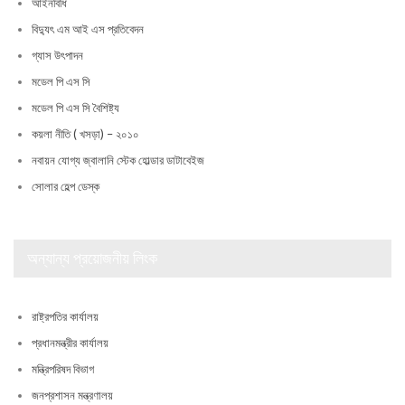
আইনবিধি
বিদ্যুৎ এম আই এস প্রতিবেদন
গ্যাস উৎপাদন
মডেল পি এস সি
মডেল পি এস সি বৈশিষ্ট্য
কয়লা নীতি ( খসড়া) – ২০১০
নবায়ন যোগ্য জ্বালানি স্টেক হোল্ডার ডাটাবেইজ
সোলার হেল্প ডেস্ক
অন্যান্য প্রয়োজনীয় লিংক
রাষ্ট্রপতির কার্যালয়
প্রধানমন্ত্রীর কার্যালয়
মন্ত্রিপরিষদ বিভাগ
জনপ্রশাসন মন্ত্রণালয়