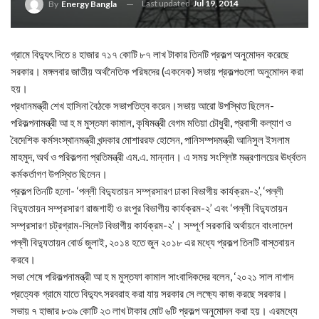
Last updated
Jul 19, 2014
By
Energy Bangla
গ্রামে বিদ্যুৎ দিতে ৪ হাজার ৭১৭ কোটি ৮৭ লাখ টাকার তিনটি প্রকল্প অনুমোদন করেছে
সরকার। মঙ্গলবার জাতীয় অর্থনৈতিক পরিষদের (একনেক) সভায় প্রকল্পগুলো অনুমোদন করা
হয়।
প্রধানমন্ত্রী শেখ হাসিনা বৈঠকে সভাপতিত্ব করেন।সভায় আরো উপস্থিত ছিলেন-
পরিকল্পনামন্ত্রী আ হ ম মুস্তফা কামাল, কৃষিমন্ত্রী বেগম মতিয়া চৌধুরী, প্রবাসী কল্যাণ ও
বৈদেশিক কর্মসংস্থানমন্ত্রী খন্দকার মোশাররফ হোসেন, পানিসম্পদমন্ত্রী আনিসুল ইসলাম
মাহমুদ, অর্থ ও পরিকল্পনা প্রতিমন্ত্রী এম.এ. মান্নান। এ সময় সংশ্লিষ্ট মন্ত্রণালয়ের ঊর্ধ্বতন
কর্মকর্তাগণ উপস্থিত ছিলেন।
প্রকল্প তিনটি হলো- ‘পল্লী বিদ্যুতায়ন সম্প্রসারণ ঢাকা বিভাগীয় কার্যক্রম-২’, ‘পল্লী
বিদ্যুতায়ন সম্প্রসারণ রাজশাহী ও রংপুর বিভাগীয় কার্যক্রম-২’ এবং ‘পল্লী বিদ্যুতায়ন
সম্প্রসারণ চট্রগ্রাম-সিলেট বিভাগীয় কার্যক্রম-২’। সম্পূর্ণ সরকারি অর্থায়নে বাংলাদেশ
পল্লী বিদ্যুতায়ন বোর্ড জুলাই, ২০১৪ হতে জুন ২০১৮ এর মধ্যে প্রকল্প তিনটি বাস্তবায়ন
করবে।
সভা শেষে পরিকল্পনামন্ত্রী আ হ ম মুস্তফা কামাল সাংবাদিকদের বলেন, ‘২০২১ সাল নাগাদ
প্রত্যেক গ্রামে যাতে বিদ্যুৎ সরবরাহ করা যায় সরকার সে লক্ষ্যে কাজ করছে সরকার।
সভায় ৭ হাজার ৮৩৯ কোটি ২৩ লাখ টাকার মোট ৬টি প্রকল্প অনুমোদন করা হয়। এরমধ্যে