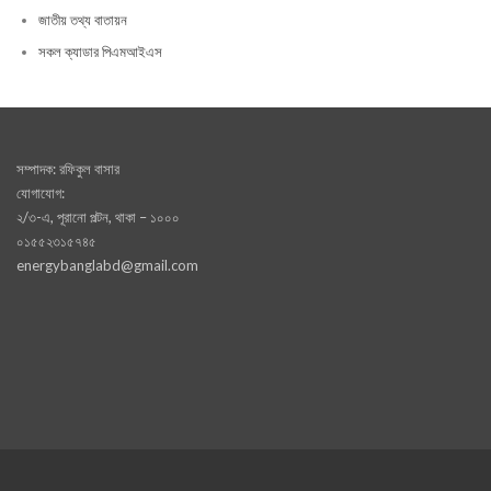
জাতীয় তথ্য বাতায়ন
সকল ক্যাডার পিএমআইএস
সম্পাদক: রফিকুল বাসার
যোগাযোগ:
২/৩-এ, পূরানো পল্টন, থাকা – ১০০০
০১৫৫২৩১৫৭৪৫
energybanglabd@gmail.com