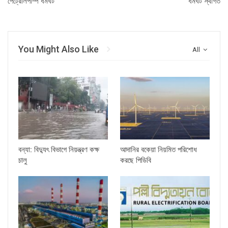
পেট্রোলপাম্প ধর্মঘট
ধর্মঘট স্থগিত
You Might Also Like
All
বন্যা: বিদ্যুৎ বিভাগে নিয়ন্ত্রণ কক্ষ
আদানির বকেয়া নিয়মিত পরিশোধ
চালু
করছে পিডিবি