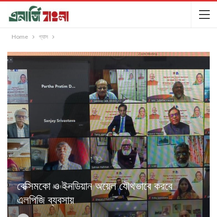
Home
গ্যাস
বেক্সিমকো ও ইনডিয়ান অয়েল যৌথভাবে করবে
এলপিজি ব্যবসায়