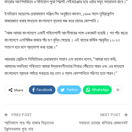
মাত্রার আংশিদারিত্ব ও বিনিয়োগ পুরো শিল্পেই গেইমচেঞ্জার হয়ে ওঠার সমূহ সম্ভাবনা রাখে।”
ইনডিয়ান অয়েলের চেয়ারম্যান সঞ্জিব সিং অনুষ্ঠানে জানান, ১৯৯৯ সালে লুব্রিকেন্টস
বাজারজাত করার মাধ্যমে বাংলাদেশে ব্যবসা শুরু করে তাদের কোম্পানি।
“আজ আমরা বাংলাদেশে একটি শক্তিশালী আংশীদারের সঙ্গে একজোট হয়েছি। গত পাঁচ বছরে
বাংলাদেশে এলপিজির বাজার পাঁচ গুণ বৃদ্ধি পেয়েছে। এই খাতের বার্ষিক প্রবৃদ্ধি ১২-১৩
শতাংশ হবে বলে প্রত্যাশা করা হচ্ছে।”
আরআর হোল্ডিংস লিমিটেডের চেয়ারম্যান শায়ান এফ রহমান বলেন, “আমরা মনে করি,
আমাদের সমন্বিত শক্তিতে আমরা উদ্ভাবনশীলতার শিখরে পৌঁছাতে পারব এবং এর মাধ্যমে
বাংলাদেশে গ্রাহক পর্যায়ে সবচেয়ে বড় তেল ও গ্যাস কোম্পানিতে পরিণত হতে পারব।”
Share
Facebook
Twitter
WhatsApp
PREV POST
NEXT POST
প্রতিমাসে গড়ে পাঁচ হাজার বিদ্যুতের
সহায়তা চেয়েছে রাশিয়ার রোজনেফট
ট্রান্সফরমার পুড়ে যায়