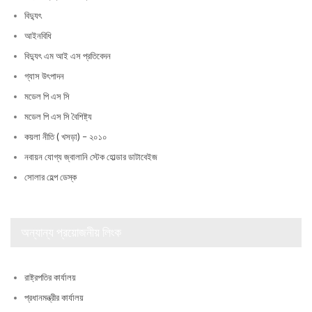
বিদ্যুৎ
আইনবিধি
বিদ্যুৎ এম আই এস প্রতিবেদন
গ্যাস উৎপাদন
মডেল পি এস সি
মডেল পি এস সি বৈশিষ্ট্য
কয়লা নীতি ( খসড়া) – ২০১০
নবায়ন যোগ্য জ্বালানি স্টেক হোল্ডার ডাটাবেইজ
সোলার হেল্প ডেস্ক
অন্যান্য প্রয়োজনীয় লিংক
রাষ্ট্রপতির কার্যালয়
প্রধানমন্ত্রীর কার্যালয়