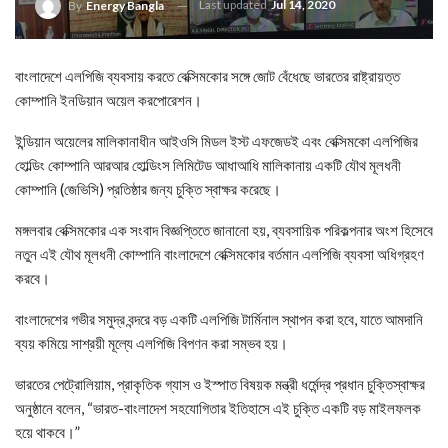
Last updated
Jul 14, 2020
By
Energy Bangla
বাংলাদেশে এলপিজি ব্যবসায় করতে বেক্সিমকোর সঙ্গে জোট বেঁধেছে ভারতের রাষ্ট্রায়ত্ত
কোম্পানি ইনডিয়ান অয়েল করপোরেশন।
ইন্ডিয়ান অয়েলের মালিকানাধীন আইওসি মিডল ইস্ট এফজেডই এবং বেক্সিমকো এলপিজির
হোল্ডিং কোম্পানি আরআর হোল্ডিংস লিমিটেড আধাআধি মালিকানায় একটি যৌথ মূলধনী
কোম্পানি (জেভিসি) প্রতিষ্ঠার জন্য চুক্তি স্বাক্ষর করেছে।
মঙ্গলবার বেক্সিমকোর এক সংবাদ বিজ্ঞপ্তিতে জানানো হয়, ব্যবসায়িক পরিকল্পনার অংশ হিসেবে
নতুন এই যৌথ মূলধনী কোম্পানি বাংলাদেশে বেক্সিমকোর বর্তমান এলপিজি ব্যবসা অধিগ্রহণ
করবে।
বাংলাদেশের গভীর সমুদ্র বন্দরে বড় একটি এলপিজি টার্মিনাল স্থাপন করা হবে, যাতে আমদানি
ব্যয় কমিয়ে সাশ্রয়ী মূল্যে এলপিজি বিপণন করা সম্ভব হয়।
ভারতের পেট্রোলিয়াম, প্রাকৃতিক গ্যাস ও ইস্পাত বিষয়ক মন্ত্রী ধর্মেন্দ্র প্রধান চুক্তিস্বাক্ষর
অনুষ্ঠানে বলেন, “ভারত-বাংলাদেশ সহযোগিতার ইতিহাসে এই চুক্তি একটি বড় মাইলফলক
হয়ে থাকবে।”