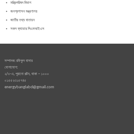
মন্ত্রিপরিষদ বিভাগ
জনপ্রশাসন মন্ত্রণালয়
জাতীয় তথ্য বাতায়ন
সকল ক্যাডার পিএমআইএস
সম্পাদক: রফিকুল বাসার
যোগাযোগ:
২/৩-এ, পূরানো পল্টন, থাকা – ১০০০
০১৫৫২৩১৫৭৪৫
energybanglabd@gmail.com