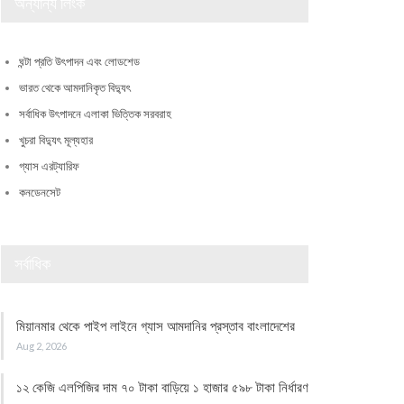
অন্যান্য লিংক
ঘন্টা প্রতি উৎপাদন এবং লোডশেড
ভারত থেকে আমদানিকৃত বিদ্যুৎ
সর্বাধিক উৎপাদনে এলাকা ভিত্তিক সরবরাহ
খুচরা বিদ্যুৎ মূল্যহার
গ্যাস এরট্যারিফ
কনডেনসেট
সর্বাধিক
মিয়ানমার থেকে পাইপ লাইনে গ্যাস আমদানির প্রস্তাব বাংলাদেশের
Aug 2, 2026
১২ কেজি এলপিজির দাম ৭০ টাকা বাড়িয়ে ১ হাজার ৫৯৮ টাকা নির্ধারণ