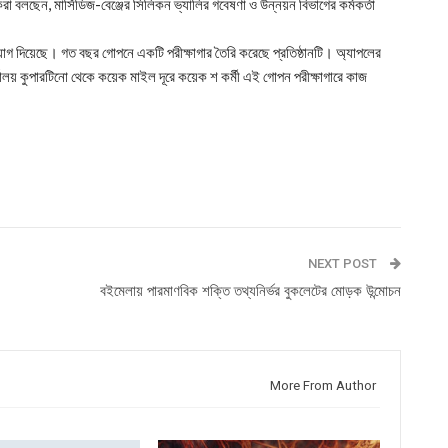
ষকেরা বলছেন, মার্সিডিজ-বেঞ্জের সিলিকন ভ্যালির গবেষণা ও উন্নয়ন বিভাগের কর্মকর্তা
িয়োগ দিয়েছে। গত বছর গোপনে একটি পরীক্ষাগার তৈরি করেছে প্রতিষ্ঠানটি। অ্যাপলের
্যালয় কুপারটিনো থেকে কয়েক মাইল দূরে কয়েক শ কর্মী এই গোপন পরীক্ষাগারে কাজ
NEXT POST
বইমেলায় পারমাণবিক শক্তি তথ্যনির্ভর বুকলেটের মোড়ক উন্মোচন
More From Author