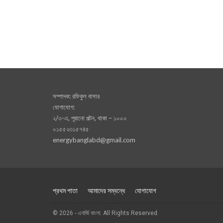
সম্পাদক: রফিকুল বাসার
যোগাযোগ:
২/৩-এ, পূরানো পল্টন, থাকা – ১০০০
০১৫৫২৩১৫৭৪৫
energybanglabd@gmail.com
প্রথম পাতা
আমাদের সম্বন্ধে
যোগাযোগ
© 2026 - এনার্জি বাংলা. All Rights Reserved.