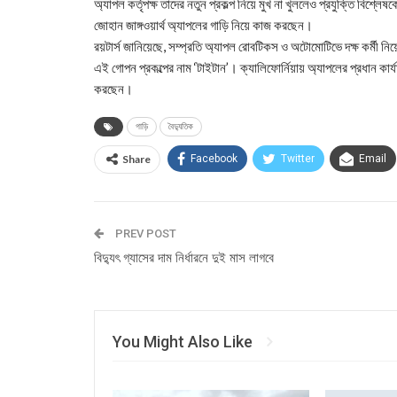
অ্যাপল কর্তৃপক্ষ তাদের নতুন প্রকল্প নিয়ে মুখ না খুললেও প্রযুক্তি বিশ্লে
জোহান জাঙ্গওয়ার্থ অ্যাপলের গাড়ি নিয়ে কাজ করছেন।
রয়টার্স জানিয়েছে, সম্প্রতি অ্যাপল রোবটিকস ও অটোমোটিভে দক্ষ কর্মী ন
এই গোপন প্রকল্পের নাম ‘টাইটান’। ক্যালিফোর্নিয়ায় অ্যাপলের প্রধান কার
করছেন।
গাড়ি
বৈদ্যুতিক
Share
Facebook
Twitter
Email
PREV POST
বিদ্যুৎ গ্যাসের দাম নির্ধারনে দুই মাস লাগবে
You Might Also Like