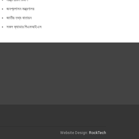
জনপ্রশাসন মন্ত্রণালয়
জাতীয় তথ্য বাতায়ন
সকল ক্যাডার পিএমআইএস
Website Design:
RockTech