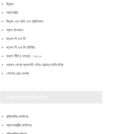
বিদ্যুৎ
আইনবিধি
বিদ্যুৎ এম আই এস প্রতিবেদন
গ্যাস উৎপাদন
মডেল পি এস সি
মডেল পি এস সি বৈশিষ্ট্য
কয়লা নীতি ( খসড়া) – ২০১০
নবায়ন যোগ্য জ্বালানি স্টেক হোল্ডার ডাটাবেইজ
সোলার হেল্প ডেস্ক
অন্যান্য প্রয়োজনীয় লিংক
রাষ্ট্রপতির কার্যালয়
প্রধানমন্ত্রীর কার্যালয়
মন্ত্রিপরিষদ বিভাগ