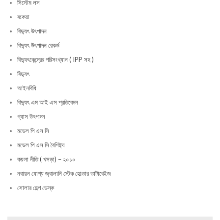
সিস্টেম লস
বকেয়া
বিদ্যুৎ উৎপাদন
বিদ্যুৎ উৎপাদন রেকর্ড
বিদ্যুৎকেন্দ্রের পরিসংখ্যান ( IPP সহ )
বিদ্যুৎ
আইনবিধি
বিদ্যুৎ এম আই এস প্রতিবেদন
গ্যাস উৎপাদন
মডেল পি এস সি
মডেল পি এস সি বৈশিষ্ট্য
কয়লা নীতি ( খসড়া) – ২০১০
নবায়ন যোগ্য জ্বালানি স্টেক হোল্ডার ডাটাবেইজ
সোলার হেল্প ডেস্ক