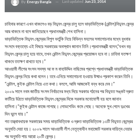
Last updated
Jun 23, 2014
By
Energy Bangla
চাহিদার কারণে এখন থাকলেও বড় বিদ্যুৎ কেন্দ্র চালু হলে ভাড়াভিত্তিক (রেন্টাল)বিদ্যুৎ কেন্দ্র
আর থাকবে না বলে জানিয়েছেন প্রধানমন্ত্রী শেখ হাসিনা।
ভাড়াভিত্তিক বিদ্যুৎ কেন্দ্রের বিপুল ভর্তুকি নিয়ে বিভিন্ন মহলের সমালোচনার মধ্যে বুধবার
সংসদে বক্তব্যে এই বিষয়ে সরকারের অবস্থান জানান তিনি।প্রধানমন্ত্রী বলেন,“যখন বড়
বিদ্যুৎ কেন্দ্র চালু হয়ে যাবে, তখন রেন্টাল বিদ্যুৎ কেন্দ্রের প্রয়োজন হবে না। চাহিদা যতক্ষণ
থাকবে ততক্ষণ রাখতে হবে।”
আওয়ামী লীগের সংসদ সদস্য আ ফ ম বাহাউদ্দিন নাছিমের প্রশ্নে প্রধানমন্ত্রী ভাড়াভিত্তিক
বিদ্যুৎ কেন্দ্র নিয়ে কথা বলেন। তবে এনিয়ে সমালোচনা হওয়ায় উষ্মাও প্রকাশ করেন তিনি।
“রেন্টাল, কুইক রেন্টাল নিয়ে এত কথা। বললে, আমি আজকেই বন্ধ করে দেব।”
২০০৯ সালে নবম জাতীয় সংসদ নির্বাচনের মধ্য দিয়ে সরকার গঠনের পর বিদ্যুত সঙ্কট দ্রুত
কাটিয়ে উঠতে ভাড়াভিত্তিক বিদ্যুৎ কেন্দ্রের দিকে সরকার মনোযোগী হয় বলে জানান
হাসিনা।“কুইক রেন্টাল কাজে লাগছে। লোডশেডিং কমে গেছে। অনেকে সুখ পেলে দুঃখের
দিন ভুলে যায়।”
গত তত্ত্বাবধায়ক সরকারের সময় ভাড়াভিত্তিক ও দ্রুত ভাড়াভিত্তিক ১৩টি বিদ্যুত কেন্দ্রের
অনুমতি দেয়া হয়। ২০০৯ সালে আওয়ামী লীগ নেতৃত্বাধীন মহাজোট সরকার দায়িত্ব নেয়ার
পর অনুমতি পায় আরো ২০টি কেন্দ্র।