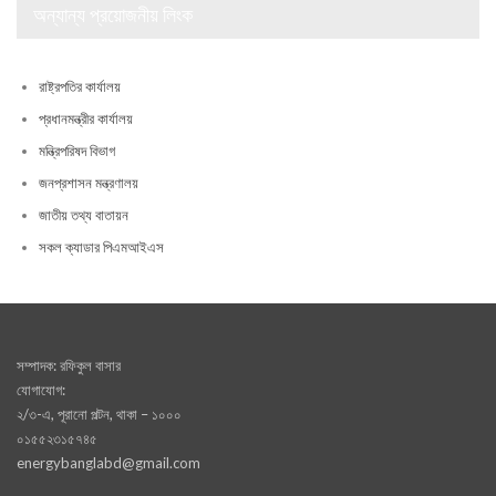
অন্যান্য প্রয়োজনীয় লিংক
রাষ্ট্রপতির কার্যালয়
প্রধানমন্ত্রীর কার্যালয়
মন্ত্রিপরিষদ বিভাগ
জনপ্রশাসন মন্ত্রণালয়
জাতীয় তথ্য বাতায়ন
সকল ক্যাডার পিএমআইএস
সম্পাদক: রফিকুল বাসার
যোগাযোগ:
২/৩-এ, পূরানো পল্টন, থাকা – ১০০০
০১৫৫২৩১৫৭৪৫
energybanglabd@gmail.com