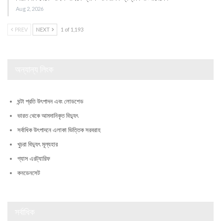
Aug 2, 2026
PREV
NEXT
1 of 1,193
অন্যান্য লিংক
ঘন্টা প্রতি উৎপাদন এবং লোডশেড
ভারত থেকে আমদানিকৃত বিদ্যুৎ
সর্বাধিক উৎপাদনে এলাকা ভিত্তিক সরবরাহ
খুচরা বিদ্যুৎ মূল্যহার
গ্যাস এরট্যারিফ
কনডেনসেট
সর্বাধিক