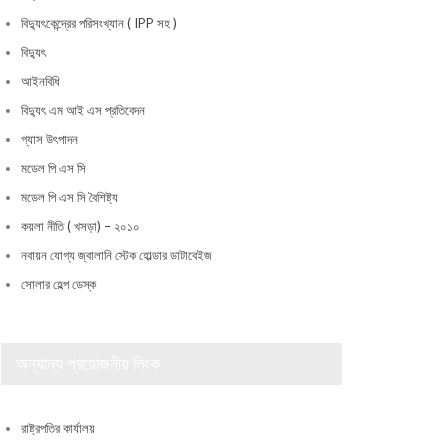
বিদ্যুৎকেন্দ্রের পরিসংখ্যান ( IPP সহ )
বিদ্যুৎ
আইনবিধি
বিদ্যুৎ এম আই এস প্রতিবেদন
গ্যাস উৎপাদন
মডেল পি এস সি
মডেল পি এস সি বৈশিষ্ট্য
কয়লা নীতি ( খসড়া) – ২০১০
নবায়ন যোগ্য জ্বালানি স্টেক হোল্ডার ডাটাবেইজ
সোলার হেল্প ডেস্ক
অন্যান্য প্রয়োজনীয় লিংক
রাষ্ট্রপতির কার্যালয়