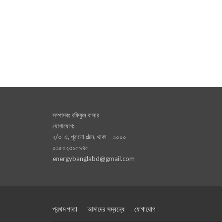
সম্পাদক: রফিকুল বাসার
যোগাযোগ:
২/৩-এ, পূরানো পল্টন, থাকা – ১০০০
০১৫৫২৩১৫৭৪৫
energybanglabd@gmail.com
প্রথম পাতা
আমাদের সম্বন্ধে
যোগাযোগ