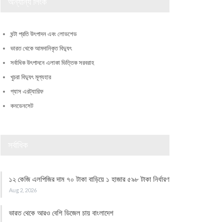
অন্যান্য লিংক
ঘন্টা প্রতি উৎপাদন এবং লোডশেড
ভারত থেকে আমদানিকৃত বিদ্যুৎ
সর্বাধিক উৎপাদনে এলাকা ভিত্তিক সরবরাহ
খুচরা বিদ্যুৎ মূল্যহার
গ্যাস এরট্যারিফ
কনডেনসেট
সর্বাধিক
১২ কেজি এলপিজির দাম ৭০ টাকা বাড়িয়ে ১ হাজার ৫৯৮ টাকা নির্ধারণ
Aug 2, 2026
ভারত থেকে আরও বেশি ডিজেল চায় বাংলাদেশ