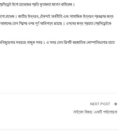
্রেসিডেন্ট উগো চাভেজের প্রতি কৃতজ্ঞতা জানান রামিরেজ।
লেন উগো চাভেজ। জাতীয় উন্নয়ন, টেকসই অর্থনীতি এবং সামাজিক উন্নয়ন প্রকল্পের জন্য
মাদের তেল শিল্পের ওপর পূর্ণ আধিপত্য রয়েছে। এসবের জন্য প্রয়াত প্রেসিডেন্টকে
 ভেনিজুয়েলার সবচেয়ে নাজুক সময়। এ সময় তেল শিল্পটি বহুজাতিক কোম্পানিগুলোর হাতে
NEXT POST
নাইকো বিজয়: একটি পর্যালোচনা