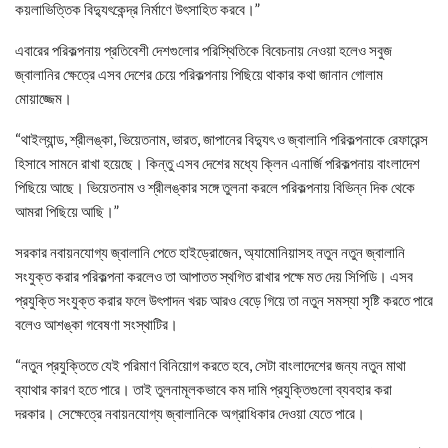
কয়লাভিত্তিক বিদ্যুৎকেন্দ্র নির্মাণে উৎসাহিত করবে।”
এবারের পরিকল্পনায় প্রতিবেশী দেশগুলোর পরিস্থিতিকে বিবেচনায় নেওয়া হলেও সবুজ
জ্বালানির ক্ষেত্রে এসব দেশের চেয়ে পরিকল্পনায় পিছিয়ে থাকার কথা জানান গোলাম
মোয়াজ্জেম।
“থাইল্যান্ড, শ্রীলঙ্কা, ভিয়েতনাম, ভারত, জাপানের বিদ্যুৎ ও জ্বালানি পরিকল্পনাকে রেফারেন্স
হিসাবে সামনে রাখা হয়েছে। কিন্তু এসব দেশের মধ্যে ক্লিন এনার্জি পরিকল্পনায় বাংলাদেশ
পিছিয়ে আছে। ভিয়েতনাম ও শ্রীলঙ্কার সঙ্গে তুলনা করলে পরিকল্পনায় বিভিন্ন দিক থেকে
আমরা পিছিয়ে আছি।”
সরকার নবায়নযোগ্য জ্বালানি পেতে হাইড্রোজেন, অ্যামোনিয়াসহ নতুন নতুন জ্বালানি
সংযুক্ত করার পরিকল্পনা করলেও তা আপাতত স্থগিত রাখার পক্ষে মত দেয় সিপিডি। এসব
প্রযুক্তি সংযুক্ত করার ফলে উৎপাদন খরচ আরও বেড়ে গিয়ে তা নতুন সমস্যা সৃষ্টি করতে পারে
বলেও আশঙ্কা গবেষণা সংস্থাটির।
“নতুন প্রযুক্তিতে যেই পরিমাণ বিনিয়োগ করতে হবে, সেটা বাংলাদেশের জন্য নতুন মাথা
ব্যাথার কারণ হতে পারে। তাই তুলনামূলকভাবে কম দামি প্রযুক্তিগুলো ব্যবহার করা
দরকার। সেক্ষেত্রে নবায়নযোগ্য জ্বালানিকে অগ্রাধিকার দেওয়া যেতে পারে।