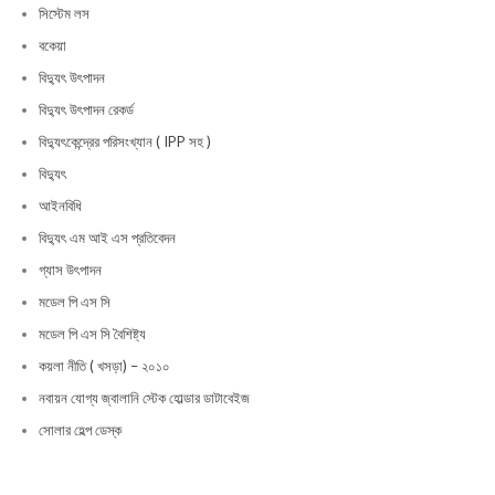
সিস্টেম লস
বকেয়া
বিদ্যুৎ উৎপাদন
বিদ্যুৎ উৎপাদন রেকর্ড
বিদ্যুৎকেন্দ্রের পরিসংখ্যান ( IPP সহ )
বিদ্যুৎ
আইনবিধি
বিদ্যুৎ এম আই এস প্রতিবেদন
গ্যাস উৎপাদন
মডেল পি এস সি
মডেল পি এস সি বৈশিষ্ট্য
কয়লা নীতি ( খসড়া) – ২০১০
নবায়ন যোগ্য জ্বালানি স্টেক হোল্ডার ডাটাবেইজ
সোলার হেল্প ডেস্ক