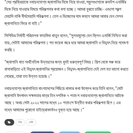
“সেচ প্রক্রিয়াকে নবায়নযোগ্য জ্বালানির দিকে নিয়ে যাওয়া, স্কুলগুলোকে রুফটপ এনার্জির
দিকে নিয়ে যাওয়ার বিষয়ে পরিকল্পনার কথা বলা হচ্ছে। আমরা বুঝতে চাচ্ছি- এগুলো স্বল্প
মেয়াদি নাকি দীর্ঘমেয়াদি পরিকল্পনা। তেল ও ডিজেলের দাম কমলে আমরা আবার যেন সেসব
জ্বালানিতে ফিরে না যাই।”
সিপিডির নির্বাহী পরিচালক ফাহমিদা খাতুন বলেন, “সুলভমূল্যে যেন ক্লিন এনার্জি নিশ্চিত করা
যায়, সেটাই আমাদের পরিকল্পনা। গত কয়েক বছর ধরে আমরা জ্বালানি ও বিদ্যুৎ নিয়ে গবেষণা
করছি।
“জ্বালানি খাত অর্থনৈতিক উন্নয়নের জন্য খুবই গুরুত্বপূর্ণ বিষয়। শিল্প থেকে শুরু করে
বাসাবাড়িতে এই বিদ্যুৎ জ্বালানির প্রয়োজন। বিদ্যুৎ-জ্বালানিতে যেই দেশ যত ভালো করতে
পেরেছে, তারা তত উন্নত হয়েছে।”
নবায়নযোগ্য জ্বালানিতে বাংলাদেশের পিছিয়ে থাকার কথা উল্লেখ করে তিনি বলেন, “মোট
জ্বালানি উৎপাদন সক্ষমতার মাত্র তিন দশমিক ৭ শতাংশ নবায়নযোগ্য জ্বালানিতে আটকে
আছে। অথচ সেটা ২০২২ সালের মধ্যে ১০ শতাংশে উন্নীত করার পরিকল্পনা ছিল। এর
মধ্যে আমাদের পুরোনো হাইড্রোকার্বনও যুক্ত হয়ে আছে।”
লিড
সেমি