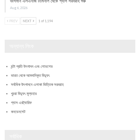
ভাসমান এলএনজি টার্মিনাল থেকে গ্যাস সরবরাহ শুরু
Aug 6, 2026
PREV
NEXT
1 of 1,194
অন্যান্য লিংক
ঘন্টা প্রতি উৎপাদন এবং লোডশেড
ভারত থেকে আমদানিকৃত বিদ্যুৎ
সর্বাধিক উৎপাদনে এলাকা ভিত্তিক সরবরাহ
খুচরা বিদ্যুৎ মূল্যহার
গ্যাস এরট্যারিফ
কনডেনসেট
সর্বাধিক