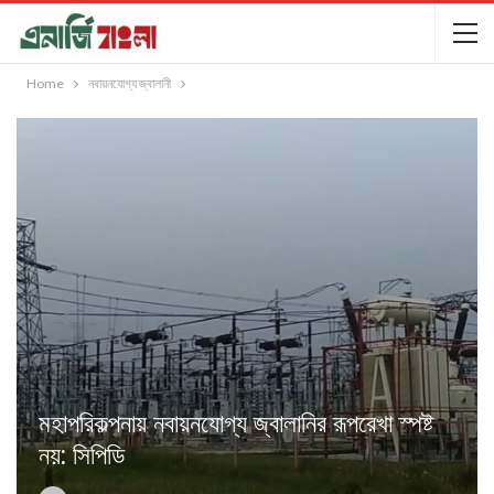
Home
নবায়নযোগ্য জ্বালানী
মহাপরিকল্পনায় নবায়নযোগ্য জ্বালানির রূপরেখা স্পষ্ট
নয়: সিপিডি