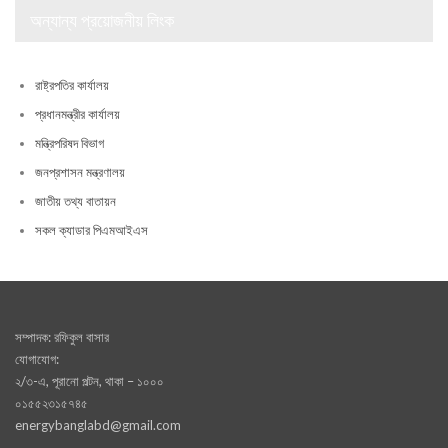
অন্যান্য প্রয়োজনীয় লিংক
রাষ্ট্রপতির কার্যালয়
প্রধানমন্ত্রীর কার্যালয়
মন্ত্রিপরিষদ বিভাগ
জনপ্রশাসন মন্ত্রণালয়
জাতীয় তথ্য বাতায়ন
সকল ক্যাডার পিএমআইএস
সম্পাদক: রফিকুল বাসার
যোগাযোগ:
২/৩-এ, পূরানো পল্টন, থাকা – ১০০০
০১৫৫২৩১৫৭৪৫
energybanglabd@gmail.com