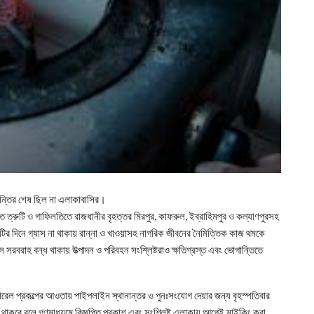
োগান্তির শেষ ছিল না এলাকাবাসির।
ত ত্রুটি ও গাফিলতিতে রাজধানীর বৃহত্তর মিরপুর, কাফরুল, ইব্রাহিমপুর ও কল্যাণপুরসহ
 ছুটির দিনে গ্যাস না থাকায় রান্না ও খাওয়াসহ নাগরিক জীবনের নৈমিত্তিক কাজ থমকে
 সরবরাহ বন্ধ থাকায় উত্পাদন ও পরিবহন সংশ্লিষ্টরাও ক্ষতিগ্রস্ত এবং ভোগান্তিতে
েট্রোরেল প্রকল্পের আওতায় পাইপলাইন স্থানান্তর ও পুনঃসংযোগ দেয়ার জন্য বৃহস্পতিবার
 থাকবে বলে গণমাধ্যমে বিজ্ঞপ্তি প্রকাশ এবং সংশ্লিষ্ট এলাকায় আগেই মাইকিং করা