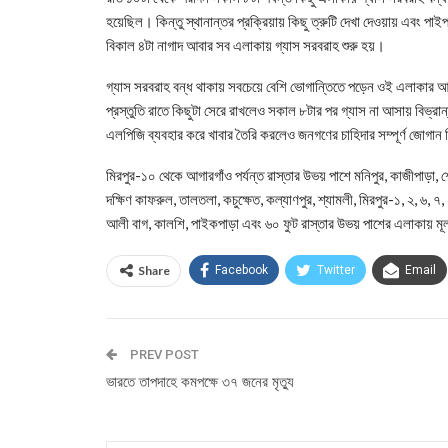
হয়েছিল। কিন্তু স্থানান্তর প্রক্রিয়ায় কিছু ত্রুটি দেখা দেওয়ায় এবং 
বিকাল ৪টা নাগাদ আবার সব এলাকায় গ্যাস সরবরাহ শুরু হয়।
গ্যাস সরবরাহ বন্ধ থাকায় সবচেয়ে বেশি ভোগান্তিতে পড়েন ওই এলাকার আ
প্রস্তুতি রাতে কিছুটা সেরে রাখলেও সকাল ৮টার পর গ্যাস না আসায় বিভ্রান্
এলপিজি ব্যবহার করে খাবার তৈরি করলেও জনগণের চাহিদার সম্পূর্ণ জোগান 
মিরপুর-১০ থেকে আগারগাঁও পর্যন্ত রাস্তার উভয় পাশে মনিপুর, কাজীপাড়া,
দক্ষিণ কাফরুল, তালতলা, কচুক্ষেত, কল্যাণপুর, শ্যামলী, মিরপুর-১, ২, ৬, 
আলী বাগ, কালশি, পাইকপাড়া এবং ৬০ ফুট রাস্তার উভয় পাশের এলাকায় মূ
Share
Facebook
Twitter
Email
PREV POST
ভারতে তাপদাহে কমপক্ষে ৩৭ জনের মৃত্যু