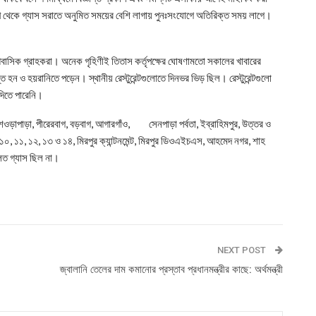
পাইপ থেকে গ্যাস সরাতে অনুমিত সময়ের বেশি লাগায় পুনঃসংযোগে অতিরিক্ত সময় লাগে।
বাসিক গ্রাহকরা। অনেক গৃহিণীই তিতাস কর্তৃপক্ষের ঘোষণামতো সকালের খাবারের
ত হন ও হয়রানিতে পড়েন। স্থানীয় রেস্টুরেন্টগুলোতে দিনভর ভিড় ছিল। রেস্টুরেন্টগুলো
দিতে পারেনি।
 শেওড়াপাড়া, পীরেরবাগ, বড়বাগ, আগারগাঁও, সেনপাড়া পর্বতা, ইব্রাহিমপুর, উত্তর ও
৭, ১০, ১১, ১২, ১৩ ও ১৪, মিরপুর ক্যান্টনমেন্ট, মিরপুর ডিওএইচএস, আহমেদ নগর, শাহ
লত গ্যাস ছিল না।
NEXT POST
জ্বালানি তেলের দাম কমানোর প্রস্তাব প্রধানমন্ত্রীর কাছে: অর্থমন্ত্রী