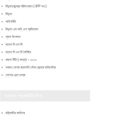
বিদ্যুৎকেন্দ্রের পরিসংখ্যান ( IPP সহ )
বিদ্যুৎ
আইনবিধি
বিদ্যুৎ এম আই এস প্রতিবেদন
গ্যাস উৎপাদন
মডেল পি এস সি
মডেল পি এস সি বৈশিষ্ট্য
কয়লা নীতি ( খসড়া) – ২০১০
নবায়ন যোগ্য জ্বালানি স্টেক হোল্ডার ডাটাবেইজ
সোলার হেল্প ডেস্ক
অন্যান্য প্রয়োজনীয় লিংক
রাষ্ট্রপতির কার্যালয়