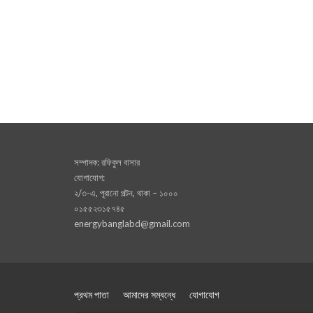
সম্পাদক: রফিকুল বাসার
যোগাযোগ:
২/৩-এ, পূরানো পল্টন, থাকা – ১০০০
০১৫৫২৩১৫৭৪৫
energybanglabd@gmail.com
প্রথম পাতা
আমাদের সম্বন্ধে
যোগাযোগ