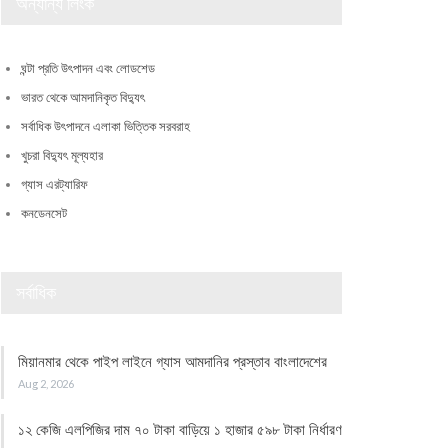
অন্যান্য লিংক
ঘন্টা প্রতি উৎপাদন এবং লোডশেড
ভারত থেকে আমদানিকৃত বিদ্যুৎ
সর্বাধিক উৎপাদনে এলাকা ভিত্তিক সরবরাহ
খুচরা বিদ্যুৎ মূল্যহার
গ্যাস এরট্যারিফ
কনডেনসেট
সর্বাধিক
মিয়ানমার থেকে পাইপ লাইনে গ্যাস আমদানির প্রস্তাব বাংলাদেশের
Aug 2, 2026
১২ কেজি এলপিজির দাম ৭০ টাকা বাড়িয়ে ১ হাজার ৫৯৮ টাকা নির্ধারণ