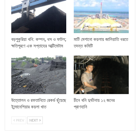
বড়পুকুরিয়া খনি: কম্পন, ধস ও ফাটল;
মাটি মেশানো কয়লায় জালিয়াতি ধরতে
ক্ষতিপূরণে এক সপ্তাহের আল্টিমেটাম
তদন্ত কমিটি
উত্তোলন ও রফতানিতে রেকর্ড ছুঁয়েছে
চীনে খনি দুর্ঘটনায় ১২ জনের
ইন্দোনেশিয়ার কয়লা খাত
প্রাণহানি
PREV
NEXT