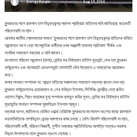
Last updated
Aug 19, 2014
By
Energy Bangla
সুন্দরবনের পাশে রামপাল তাপ বিদ্যুৎকেন্দ্র স্থাপন প্রক্রিয়া বাতিলের দাবি জানিয়েছে কয়েকটি
পরিবেশবাদি সংগঠন।
রোববার জাতীয় প্রেসকাবের সামনে ‘সুন্দরবনের পাশে রামপাল তাপ বিদ্যুৎকেন্দ্র বাতিলের দাবিতে
আন্দোলনে অংশ নেয়া সাংস্কৃতিক কর্মীদের ওপর সন্ত্রাসী হামলার প্রতিবাদ’ শীর্ষক এক
নাগরিক সমাবেশে বক্তারা এ দাবি জানান।
বাংলাদেশ পরিবেশ আন্দোলন (বাপা), সেন্টার ফর হিউম্যান রাইটস মুভমেন্ট, সেভ দ্যা সুন্দরবন
ফাউন্ডেশন এবং বাগেরহাট ডেভেলপমেন্ট সোসাইটি যৌথ উদ্যোগে এ সমাবেশের আয়োজন
করে।
বাপার সাধারণ সম্পাদক ডা. আব্দুল মতিনের সঞ্চালনায় সমাবেশে বক্তব্য রাখেন সেভ দ্যা
সুন্দরবন ফাউন্ডেশনের চেয়ারম্যান ড. শেখ ফরিদুল ইসলাম, সিপিবির কেন্দ্রীয় নেতা রুহিন
হোসেন প্রিন্স, গ্রিন ভয়েজের যুগ্ম সম্পাদক হুমায়ুন কবির সুমন, সেন্টার ফর হিউম্যান রাইটস
মুভমেন্টের সাধারণ সম্পাদক মুজাহিদুল ইসলাম প্রমুখ।
বক্তারা বলেন, জাতিসংঘ ঘোষিত ওয়ার্ল্ড হেরিটেজ সুন্দরবনের বাংলাদেশ অংশের কাছে রামপালে
কয়লাভিত্তিক তাপবিদ্যুৎ কেন্দ্র স্থাপনের কাজ চলছে। দেশি-বিদেশি পরিবেশবাদী সংগঠন,
পরিবেশবাদী কর্মী, পরিবেশ বিজ্ঞানী, সুশীল সমাজের প্রতিনিধিদের আপত্তি সত্বেও সরকার
বিদ্যুৎ উৎপাদনের নামে সুন্দরবন ধ্বংসে নেমেছে।