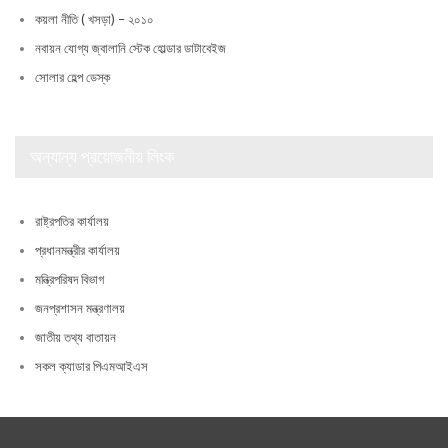
কয়লা নীতি ( খসড়া) – ২০১০
নবায়ন যোগ্য জ্বালানি স্টেক হোল্ডার ডাটাবেইজ
সোলার হেল্প ডেস্ক
অন্যান্য প্রয়োজনীয় লিংক
রাষ্ট্রপতির কার্যালয়
প্রধানমন্ত্রীর কার্যালয়
মন্ত্রিপরিষদ বিভাগ
জনপ্রশাসন মন্ত্রণালয়
জাতীয় তথ্য বাতায়ন
সকল ক্যাডার পিএমআইএস