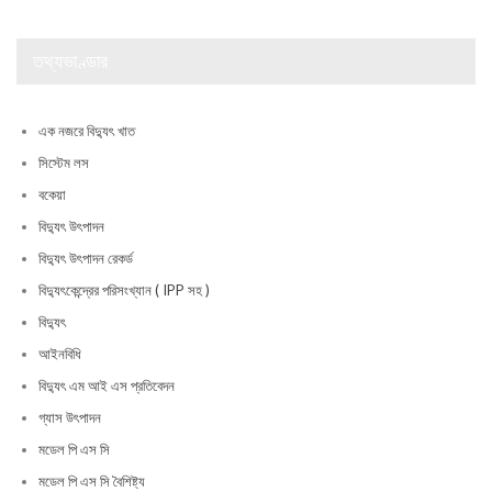
তথ্যভাণ্ডার
এক নজরে বিদ্যুৎ খাত
সিস্টেম লস
বকেয়া
বিদ্যুৎ উৎপাদন
বিদ্যুৎ উৎপাদন রেকর্ড
বিদ্যুৎকেন্দ্রের পরিসংখ্যান ( IPP সহ )
বিদ্যুৎ
আইনবিধি
বিদ্যুৎ এম আই এস প্রতিবেদন
গ্যাস উৎপাদন
মডেল পি এস সি
মডেল পি এস সি বৈশিষ্ট্য