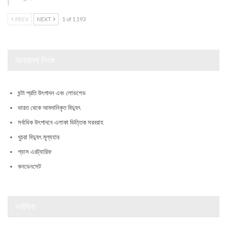
PREV
NEXT
1 of 1,193
অন্যান্য লিংক
ঘন্টা প্রতি উৎপাদন এবং লোডশেড
ভারত থেকে আমদানিকৃত বিদ্যুৎ
সর্বাধিক উৎপাদনে এলাকা ভিত্তিক সরবরাহ
খুচরা বিদ্যুৎ মূল্যহার
গ্যাস এরট্যারিফ
কনডেনসেট
সর্বাধিক