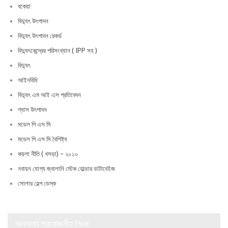
বকেয়া
বিদ্যুৎ উৎপাদন
বিদ্যুৎ উৎপাদন রেকর্ড
বিদ্যুৎকেন্দ্রের পরিসংখ্যান ( IPP সহ )
বিদ্যুৎ
আইনবিধি
বিদ্যুৎ এম আই এস প্রতিবেদন
গ্যাস উৎপাদন
মডেল পি এস সি
মডেল পি এস সি বৈশিষ্ট্য
কয়লা নীতি ( খসড়া) – ২০১০
নবায়ন যোগ্য জ্বালানি স্টেক হোল্ডার ডাটাবেইজ
সোলার হেল্প ডেস্ক
অন্যান্য প্রয়োজনীয় লিংক