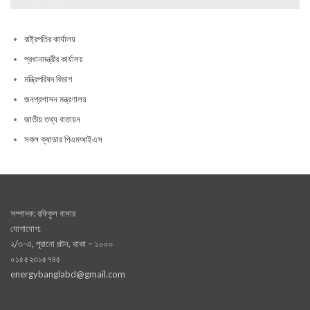
রাষ্ট্রপতির কার্যালয়
প্রধানমন্ত্রীর কার্যালয়
মন্ত্রিপরিষদ বিভাগ
জনপ্রশাসন মন্ত্রণালয়
জাতীয় তথ্য বাতায়ন
সকল ক্যাডার পিএমআইএস
সম্পাদক: রফিকুল বাসার
যোগাযোগ:
২/৩-এ, পূরানো পল্টন, থাকা – ১০০০
০১৫৫২৩১৫৭৪৫
energybanglabd@gmail.com