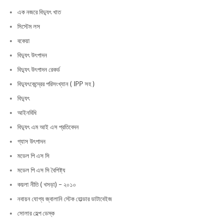
এক নজরে বিদ্যুৎ খাত
সিস্টেম লস
বকেয়া
বিদ্যুৎ উৎপাদন
বিদ্যুৎ উৎপাদন রেকর্ড
বিদ্যুৎকেন্দ্রের পরিসংখ্যান ( IPP সহ )
বিদ্যুৎ
আইনবিধি
বিদ্যুৎ এম আই এস প্রতিবেদন
গ্যাস উৎপাদন
মডেল পি এস সি
মডেল পি এস সি বৈশিষ্ট্য
কয়লা নীতি ( খসড়া) – ২০১০
নবায়ন যোগ্য জ্বালানি স্টেক হোল্ডার ডাটাবেইজ
সোলার হেল্প ডেস্ক