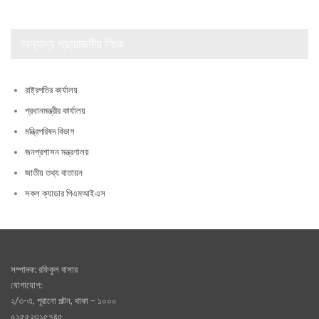
অন্যান্য প্রয়োজনীয় লিংক
রাষ্ট্রপতির কার্যালয়
প্রধানমন্ত্রীর কার্যালয়
মন্ত্রিপরিষদ বিভাগ
জনপ্রশাসন মন্ত্রণালয়
জাতীয় তথ্য বাতায়ন
সকল ক্যাডার পিএমআইএস
সম্পাদক: রফিকুল বাসার
যোগাযোগ:
২/৩-এ, পূরানো পল্টন, থাকা – ১০০০
০১৫৫২৩১৫৭৪৫