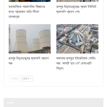
মহাকাব্যিক পারমাণবিক বিজ্ঞানের
রূপপুর বিদ্যুৎকেন্দ্রের প্রথম ইউনিটে
জন্য প্রয়োজন অতি-শীতল
জ্বালানি প্রবেশ শেষ
তাপমাত্রা
রূপপুর বিদ্যুৎকেন্দ্রে জ্বালানি প্রবেশ
মঙ্গলবার রূপপুরে ইউরেনিয়াম লোডিং
শুরু
শুরু: আগষ্টে হবে ৩শ’ মেগাওয়াট
বিদ্যুৎ
PREV
NEXT
জরিপ