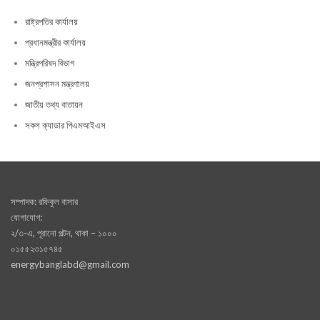
রাষ্ট্রপতির কার্যালয়
প্রধানমন্ত্রীর কার্যালয়
মন্ত্রিপরিষদ বিভাগ
জনপ্রশাসন মন্ত্রণালয়
জাতীয় তথ্য বাতায়ন
সকল ক্যাডার পিএমআইএস
সম্পাদক: রফিকুল বাসার
যোগাযোগ:
২/৩-এ, পূরানো পল্টন, থাকা – ১০০০
০১৫৫২৩১৫৭৪৫
energybanglabd@gmail.com