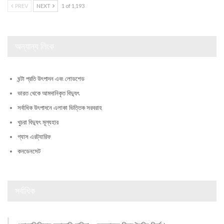
PREV
NEXT
1 of 1,193
অন্যান্য লিংক
ঘন্টা প্রতি উৎপাদন এবং লোডশেড
ভারত থেকে আমদানিকৃত বিদ্যুৎ
সর্বাধিক উৎপাদনে এলাকা ভিত্তিক সরবরাহ
খুচরা বিদ্যুৎ মূল্যহার
গ্যাস এরট্যারিফ
কনডেনসেট
সর্বাধিক