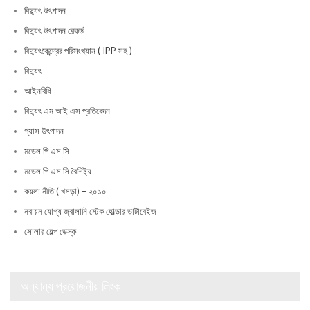
বিদ্যুৎ উৎপাদন
বিদ্যুৎ উৎপাদন রেকর্ড
বিদ্যুৎকেন্দ্রের পরিসংখ্যান ( IPP সহ )
বিদ্যুৎ
আইনবিধি
বিদ্যুৎ এম আই এস প্রতিবেদন
গ্যাস উৎপাদন
মডেল পি এস সি
মডেল পি এস সি বৈশিষ্ট্য
কয়লা নীতি ( খসড়া) – ২০১০
নবায়ন যোগ্য জ্বালানি স্টেক হোল্ডার ডাটাবেইজ
সোলার হেল্প ডেস্ক
অন্যান্য প্রয়োজনীয় লিংক