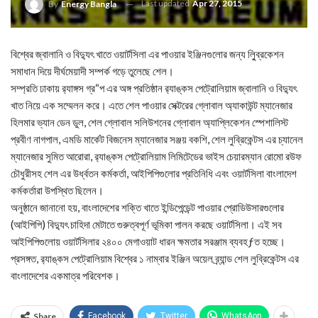
Last updated
Apr 27, 2015
By
Energy Bangla
বিশ্বের জ্বালানি ও বিদ্যুৎ খাতে ওয়ার্টসিলা এর পাওয়ার ইঞ্জিনগুলোর জন্য লু্িব্রকেশন
সমাধান দিয়ে দীর্ঘমেয়াদী সম্পর্ক গড়ে তুলেছে শেল।
সম্প্রতি ঢাকায় র‌্যাঙ্গস গ্র“প এর অঙ্গ প্রতিষ্ঠান র‌্যাঙ্কস পেট্রোলিয়াম জ্বালানি ও বিদ্যুৎ
খাত নিয়ে এক সম্মেলন করে। এতে শেল পাওয়ার সেক্টরের গ্লোবাল অ্যাকাউন্ট ম্যানেজার
হিলমার ভ্যান ডেন ডুল, শেল গ্লোবাল সলিউশনের গ্লোবাল অ্যাপ্লিকেশন স্পেশালিস্ট
প্রবীণ নাগপাল, এমডি মার্কেট বিজনেস ম্যানেজার সঞ্জয় বকশি, শেল লুব্রিকেন্টস এর চ্যানেল
ম্যানেজার সুমিত আরোরা, র‌্যাঙ্কস পেট্রোলিয়াম লিমিটেডের ভাইস চেয়ারম্যান রোমো রউফ
চৌধুরীসহ শেল এর উর্ধ্বতন কর্মকর্তা, আইপিপিগুলোর প্রতিনিধি এবং ওয়ার্টসিলা বাংলাদেশ
কর্মকর্তারা উপস্থিত ছিলেন।
অনুষ্ঠানে জানানো হয়, বাংলাদেশের শক্তি খাতে ইন্ডিপেন্ডেন্ট পাওয়ার প্রোডিউসারগুলোর
(আইপিপি) বিদ্যুৎ চাহিদা মেটাতে গুরুত্বপূর্ণ ভূমিকা পালন করছে ওয়ার্টসিলা। এই সব
আইপিপিগুলোয় ওয়ার্টসিলার ২৪০০ মেগাওয়াট ধারন ক্ষমতার সরঞ্জাম ব্যবহƒত হচ্ছে।
প্রসঙ্গত, র‌্যাঙ্কস পেট্রোলিয়াম বিশ্বের ১ নাম্বার ইঞ্জিন অয়েল ব্র্যান্ড শেল লুব্রিকেন্টস এর
বাংলাদেশের একমাত্র পরিবেশক।
Share
Facebook
Twitter
WhatsApp