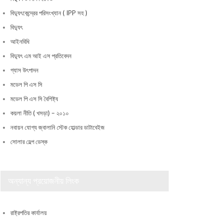
বিদ্যুৎকেন্দ্রের পরিসংখ্যান ( IPP সহ )
বিদ্যুৎ
আইনবিধি
বিদ্যুৎ এম আই এস প্রতিবেদন
গ্যাস উৎপাদন
মডেল পি এস সি
মডেল পি এস সি বৈশিষ্ট্য
কয়লা নীতি ( খসড়া) – ২০১০
নবায়ন যোগ্য জ্বালানি স্টেক হোল্ডার ডাটাবেইজ
সোলার হেল্প ডেস্ক
অন্যান্য প্রয়োজনীয় লিংক
রাষ্ট্রপতির কার্যালয়