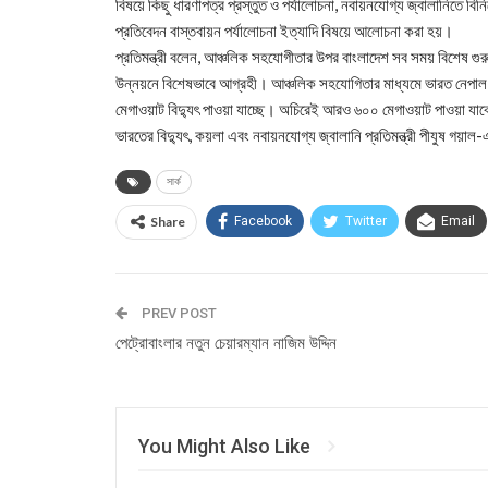
বিষয়ে কিছু ধারণাপত্র প্রস্তুত ও পর্যালোচনা, নবায়নযোগ্য জ্বালানিতে বিনিয়োগ,
প্রতিবেদন বাস্তবায়ন পর্যালোচনা ইত্যাদি বিষয়ে আলোচনা করা হয়।
প্রতিমন্ত্রী বলেন, আঞ্চলিক সহযোগীতার উপর বাংলাদেশ সব সময় বিশেষ গুরুত
উন্নয়নে বিশেষভাবে আগ্রহী। আঞ্চলিক সহযোগিতার মাধ্যমে ভারত নেপাল ও
মেগাওয়াট বিদ্যুৎ পাওয়া যাচ্ছে। অচিরেই আরও ৬০০ মেগাওয়াট পাওয়া য
ভারতের বিদ্যুৎ, কয়লা এবং নবায়নযোগ্য জ্বালানি প্রতিমন্ত্রী পীযুষ গয়াল-এ
সার্ক
Share
Facebook
Twitter
Email
PREV POST
পেট্রোবাংলার নতুন চেয়ারম্যান নাজিম উদ্দিন
You Might Also Like