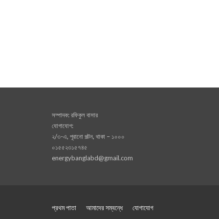
সম্পাদক: রফিকুল বাসার
যোগাযোগ:
২/৩-এ, পূরানো পল্টন, থাকা – ১০০০
০১৫৫২৩১৫৭৪৫
energybanglabd@gmail.com
প্রথম পাতা
আমাদের সম্বন্ধে
যোগাযোগ