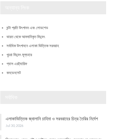
অন্যান্য লিংক
ঘন্টা প্রতি উৎপাদন এবং লোডশেড
ভারত থেকে আমদানিকৃত বিদ্যুৎ
সর্বাধিক উৎপাদনে এলাকা ভিত্তিক সরবরাহ
খুচরা বিদ্যুৎ মূল্যহার
গ্যাস এরট্যারিফ
কনডেনসেট
সর্বাধিক
এলাকাভিত্তিক জ্বালানি চাহিদা ও সরবরাহের চিত্র তৈরির নির্দেশ
Jul 30, 2026