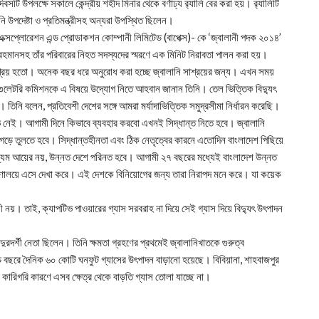
সটি উপলক্ষে সকালে কেন্দ্রীয় শহীদ মিনার থেকে বর্ণাঢ্য র‌্যালি বের করা হয়। র‌্যালিটি
ানি উপদেষ্টা ও প্রতিমন্ত্রীসহ অন্যরা উপস্থিত ছিলেন।
এক্সপ্লোরেশন এন্ড প্রোডাকশন কোম্পানী লিমিটেড (বাপেক্স)- কে ‘জ্বালানী পদক ২০১৪’
র রহমানসহ তাঁর পরিবারের নিহত সদস্যদের স্মরণে এক মিনিট নিরাবতা পালন করা হয়।
 সাশ্রয় হতো। অনেক বছর ধরে অনুরোধ করা হচ্ছে জ্বালানি সাশ্রয়ের জন্য। এখন সময়
েগুলেটরি কমিশনকে এ বিষয়ে উদ্যোগ নিতে আহবান জানান তিনি। তেল ভিত্তিক বিদ্যুৎ
 তিনি বলেন, প্রতিবেশী দেশের সঙ্গে আমরা মর্যাদাভিত্তিক সমুদ্রসীমা নির্ধারন করেছি।
 লাভ নেই। আগামী দিনে কিভাবে ব্যবহার করবো এখনই সিদ্ধান্ত নিতে হবে। জ্বালানি
ে তুলতে হবে। সিদ্ধান্তহীনতা এবং ঠিক নেতৃত্বের কারনে এতোদিন বাংলাদেশ পিছিয়ে
মধ্যম আয়ের নয়, উন্নত দেশে পরিনত হবে। আগামী ২৭ বছরের মধ্যেই বাংলাদেশ উন্নত
ন্ত্রণালয়ে এসে দেখা করে। এই দেশকে বিনিয়োগের জন্য তারা নিরাপদ মনে করে। যা কয়েক
রয়ী নয়। তাই, ক্যাপটিভ পাওয়ারের গ্যাস সরবরাহ না দিয়ে সেই গ্যাস দিয়ে বিদ্যুৎ উৎপাদন
 দুরদর্শী নেতা ছিলেন। তিনি ক্ষমতা গ্রহণের প্রথমেই জ্বালানিখাতকে গুরুত্ব
বছরে দৈনিক ৬০ কোটি ঘনফুট গ্যাসের উৎপাদন বাড়ানো হয়েছে। বিবিয়ানা, শাহবাজপুর
ারিগরি কারণে এসব ক্ষেত্র থেকে বাড়তি গ্যাস তোলা যাচ্ছে না।