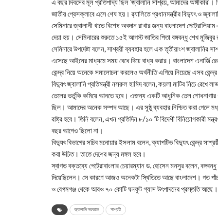
এ বছর দিবসের মূল প্রতিপাদ্য ছিল ‘জ্বালানি সাশ্রয়, আমাদের অঙ্গীকার’। দিব
জাতীয় প্রেসক্লাবে এসে শেষ হয়। র‌্যালিতে প্রধানমন্ত্রীর বিদ্যুৎ ও জ্বাল
সেমিনারে জ্বালানী খাতে বিশেষ অবদান রাখার জন্য বাংলাদেশ পেট্রোলিয়াম 
দেয়া হয়। সেমিনারের শুরুতে ১৫ই আগস্ট জাতির পিতা বঙ্গবন্ধু শেখ মুজিবু
সেমিনারে উপদেষ্টা বলেন, সাশ্রয়ী ব্যবহার হলে এক তৃতীয়াংশ জ্বালানির
এসেছে আইনের মাধ্যমে সময় বেধে দিয়ে বাধ্য করার। বাংলাদেশ এনার্জি র
কেন্দ্র নিয়ে অনেকে সমালোচনা করলেও অর্থনীতি এগিয়ে নিয়েছে এসব কেন্দ্র।
বিদ্যুৎ জ্বালানি প্রতিমন্ত্রী নসরুল হামিদ বলেন, কয়লা মাটির নিচে রেখে
তেলের ভর্তুকি কমিয়ে আনতে হবে। এজন্য একটি আধুনিক তেল শোধনাগার গড়
ছিল। আমাদের অনেক সম্পদ আছে। এর সুষ্ঠু ব্যবহার নিশ্চিত করা গেলে 
রাষ্ট্র হবে। তিনি বলেন, এখন প্রতিদিন ৮/১০ টি বিদেশী বিনিয়োগকারী ম
বছর আগেও ছিলো না।
বিদ্যুৎ বিভাগের সচিব মনোয়ার ইসলাম বলেন, ক্যাপটিভ বিদ্যুৎ কেন্দ্র সাশ্
করা উচিত। তাতে দেশের জন্য মঙ্গল হবে।
স্বাগত বক্তব্যে পেট্রোবাংলার চেয়ারম্যান ড. হোসেন মনসুর বলেন, বঙ্গবন্ধু
দিয়েছিলেন। সে কারণে আজও অনেকটা স্থিতিতে আছে বাংলাদেশ। গত পাঁচ 
ও বেগমগঞ্জ থেকে আরও ৭০ কোটি ঘনফুট গ্যাস উৎপাদনের প্রস্ততি আছে। ক
জ্বালানি সরবরাহ
সাশ্রয়ী