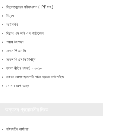
বিদ্যুৎকেন্দ্রের পরিসংখ্যান ( IPP সহ )
বিদ্যুৎ
আইনবিধি
বিদ্যুৎ এম আই এস প্রতিবেদন
গ্যাস উৎপাদন
মডেল পি এস সি
মডেল পি এস সি বৈশিষ্ট্য
কয়লা নীতি ( খসড়া) – ২০১০
নবায়ন যোগ্য জ্বালানি স্টেক হোল্ডার ডাটাবেইজ
সোলার হেল্প ডেস্ক
অন্যান্য প্রয়োজনীয় লিংক
রাষ্ট্রপতির কার্যালয়