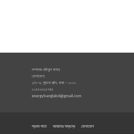
সম্পাদক: রফিকুল বাসার
যোগাযোগ:
২/৩-এ, পূরানো পল্টন, থাকা – ১০০০
০১৫৫২৩১৫৭৪৫
energybanglabd@gmail.com
প্রথম পাতা
আমাদের সম্বন্ধে
যোগাযোগ