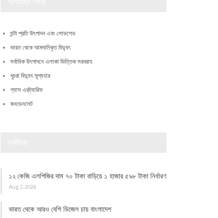
অন্যান্য লিংক
ঘন্টা প্রতি উৎপাদন এবং লোডশেড
ভারত থেকে আমদানিকৃত বিদ্যুৎ
সর্বাধিক উৎপাদনে এলাকা ভিত্তিক সরবরাহ
খুচরা বিদ্যুৎ মূল্যহার
গ্যাস এরট্যারিফ
কনডেনসেট
সর্বাধিক
১২ কেজি এলপিজির দাম ৭০ টাকা বাড়িয়ে ১ হাজার ৫৯৮ টাকা নির্ধারণ
Aug 2, 2026
ভারত থেকে আরও বেশি ডিজেল চায় বাংলাদেশ