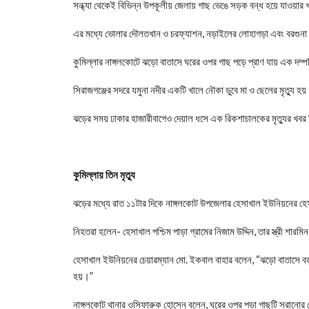
সন্ধ্যা থেকেই বিভিন্ন উপকূলীয় জেলায় গাছ ভেঙে সড়ক বন্ধ হয়ে যাওয়ার খব
এর মধ্যে ভোলার দৌলতখান ও চরফ্যাশন, নড়াইলের লোহাগড়া এবং বরগুনা 
কুমিল্লার নাঙ্গলকোটে ঝড়ো বাতাসে ঘরের ওপর গাছ পড়ে প্রাণ যায় এক দম্
সিরাজগঞ্জের সদরে যমুনা নদীর একটি খালে নৌকা ডুবে মা ও ছেলের মৃত্যু হ
ঝড়ের সময় ঢাকার হাজারীবাগেও দেয়াল ধসে এক রিকশাচালকের মৃত্যুর খবর
কুমিল্লায় তিন মৃত্যু
ঝড়ের মধ্যে রাত ১১টার দিকে নাঙ্গলকোট উপজেলার হেসাখাল ইউনিয়নের হেস
নিহতরা হলেন- হেসাখাল পশ্চিম পাড়া গ্রামের নিজাম উদ্দিন, তার স্ত্রী শা
হেসাখাল ইউনিয়নের চেয়ারম্যান মো. ইকবাল বাহার বলেন, “ঝড়ো বাতাসে 
হয়।”
নাঙ্গলকোট থানার ওসিফারুক হোসেন বলেন, ঘরের ওপর পড়া গাছটি সরানোর চ