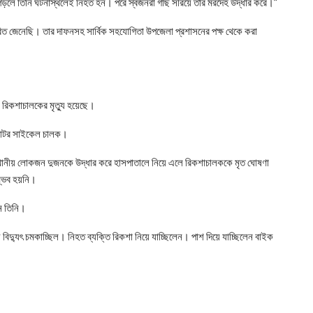
পড়লে তিনি ঘটনাস্থলেই নিহত হন। পরে স্বজনরা গাছ সরিয়ে তার মরদেহ উদ্ধার করে।”
ত জেনেছি। তার দাফনসহ সার্বিক সহযোগিতা উপজেলা প্রশাসনের পক্ষ থেকে করা
এক রিকশাচালকের মৃত্যু হয়েছে।
 মোটর সাইকেল চালক।
, স্থানীয় লোকজন দুজনকে উদ্ধার করে হাসপাতালে নিয়ে এলে রিকশাচালককে মৃত ঘোষণা
ম্ভব হয়নি।
ন তিনি।
 বিদ্যুৎ চমকাচ্ছিল। নিহত ব্যক্তি রিকশা নিয়ে যাচ্ছিলেন। পাশ দিয়ে যাচ্ছিলেন বাইক