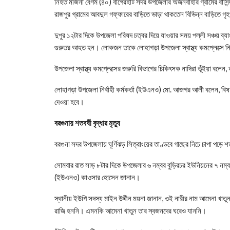
নিহত মর্জিনা বেগম (৪০) বাগেরহাট সদর উপজেলার অর্জনবাহার গ্রামের বাসিন
রাজপুর গ্রামের আবদুল গফ্ফারের বাড়িতে ভাড়া থাকতেন বিভিন্ন বাড়িতে গ
দুপুর ১২টার দিকে উপজেলা পরিষদ চত্বর দিয়ে যাওয়ার সময় পল্লী সঞ্চয় ব
গুরুতর আহত হন। লোকজন তাকে লোহাগড়া উপজেলা স্বাস্থ্য কমপ্লেক্সে 
উপজেলা স্বাস্থ্য কমপ্লেক্সের জরুরি বিভাগের চিকিৎসক নাদিরা ভূঁইয়া ব
লোহাগড়া উপজেলা নির্বাহী কর্মকর্তা (ইউএনও) মো. আজগর আলী বলেন, বি
দেওয়া হবে।
বরগুনায় শতবর্ষী বৃদ্ধার মৃত্যু
বরগুনা সদর উপজেলায় ঘূর্ণিঝড় সিত্রাংয়ের তাণ্ডবে গাছের নিচে চাপা পড়ে শ
সোমবার রাত সাড় ৮টার দিকে উপজেলার ৬ নম্বর বুড়িরচর ইউনিয়নের ৭ নম্বর 
(ইউএনও) কাওসার হোসেন জানান।
স্থানীয় ইউপি সদস্য মাইন উদ্দীন ময়না জানান, ওই নারীর নাম আমেনা খাতুন
রাজি হননি। এমনকি আমেনা খাতুন তার স্বজনদের ঘরেও যাননি।