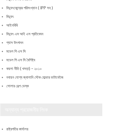
বিদ্যুৎকেন্দ্রের পরিসংখ্যান ( IPP সহ )
বিদ্যুৎ
আইনবিধি
বিদ্যুৎ এম আই এস প্রতিবেদন
গ্যাস উৎপাদন
মডেল পি এস সি
মডেল পি এস সি বৈশিষ্ট্য
কয়লা নীতি ( খসড়া) – ২০১০
নবায়ন যোগ্য জ্বালানি স্টেক হোল্ডার ডাটাবেইজ
সোলার হেল্প ডেস্ক
অন্যান্য প্রয়োজনীয় লিংক
রাষ্ট্রপতির কার্যালয়