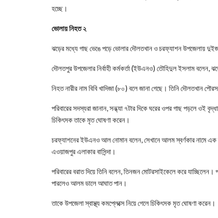
হচ্ছে।
ভোলায় নিহত ২
ঝড়ের মধ্যে গাছ ভেঙে পড়ে ভোলার দৌলতখান ও চরফ্যাশন উপজেলায় দুইজনে
দৌলতপুর উপজেলার নির্বাহী কর্মকর্তা (ইউএনও) তৌহিদুল ইসলাম বল
নিহত নারীর নাম বিবি খাদিজা (৮০) বলে জানা গেছে। তিনি দৌলতখান পৌরসভ
পরিবারের সদস্যরা জানান, সন্ধ্যা ৭টার দিকে ঘরের ওপর গাছ পড়লে ওই বৃদ্ধা 
চিকিৎসক তাকে মৃত ঘোষণা করেন।
চরফ্যাশনের ইউএনও আল নোমান বলেন, সেখানে আলম স্বর্ণকার নামে এক ব
এওয়াজপুর এলাকার বাসিন্দা।
পরিবারের বরাত দিয়ে তিনি বলেন, তিনজন মোটরসাইকেলে করে যাচ্ছিলেন। প
পারলেও আলম ডালে আঘাত পান।
তাকে উপজেলা স্বাস্থ্য কমপ্লেক্সে নিয়ে গেলে চিকিৎসক মৃত ঘোষণা করেন।