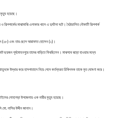
মৃত্যু হয়েছে।
িল্পপার্কের মাঝামাঝি এলাকার খালে এ দুর্ঘটনা ঘটে। বৈঠাচালিত নৌকাটি শিল্পপার্ক
খাতুন (২৮) এবং তার ছেলে আরাফাত হোসেন (২)।
ে মোট ছয়জন পূর্বমোহনপুরে তাদের বাড়িতে ফিরছিলেন। মাঝপথে ঝড়ো হাওয়ার মধ্যে
খাতুনকে উদ্ধার করে হাসপাতালে নিয়ে গেলে কর্তব্যরত চিকিৎসক তাকে মৃত ঘোষণা করে।
নড়াইলের লোহাগড়া উপজেলায় এক নারীর মৃত্যু হয়েছে।
ি মো. নাসির উদ্দীন জানান।