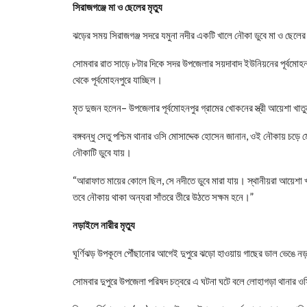
সিরাজগঞ্জে মা ও ছেলের মৃত্যু
ঝড়ের সময় সিরাজগঞ্জ সদরে যমুনা নদীর একটি খালে নৌকা ডুবে মা ও ছেলের 
সোমবার রাত সাড়ে ৮টার দিকে সদর উপজেলার সয়দাবাদ ইউনিয়নের পূর্বমোহন ও শ
থেকে পূর্বমোহনপুরে যাচ্ছিল।
মৃত দুজন হলেন– উপজেলার পূর্বমোহনপুর গ্রামের খোকনের স্ত্রী আয়েশা 
বঙ্গবন্ধু সেতু পশ্চিম থানার ওসি মোসাদ্দেক হোসেন জানান, ওই নৌকায় চড়
নৌকাটি ডুবে যায়।
“আরাফাত মায়ের কোলে ছিল, সে নদীতে ডুবে মারা যায়। স্থানীয়রা আয়েশা 
তবে নৌকায় থাকা অন্যরা সাঁতরে তীরে উঠতে সক্ষম হনে।”
নড়াইলে নারীর মৃত্যু
ঘূর্ণিঝড় উপকূলে পৌঁছানোর আগেই দুপুরে ঝড়ো হাওয়ায় গাছের ডাল ভেঙে 
সোমবার দুপুরে উপজেলা পরিষদ চত্বরে এ ঘটনা ঘটে বলে লোহাগড়া থানার ওস