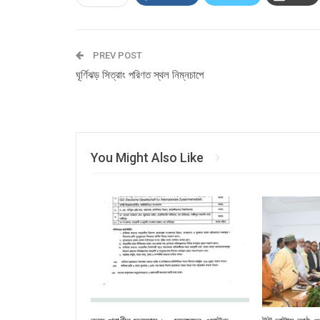
PREV POST
ঘূর্ণিঝড় সিত্রাং পরিণত স্থল নিম্নচাপে
You Might Also Like