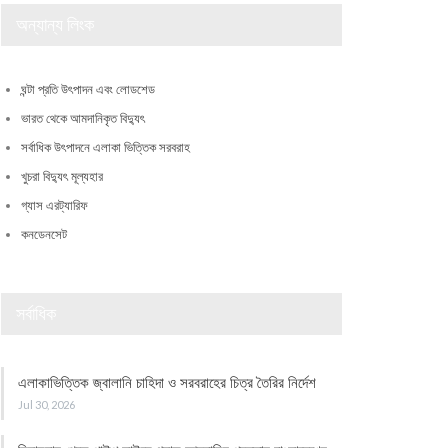
অন্যান্য লিংক
ঘন্টা প্রতি উৎপাদন এবং লোডশেড
ভারত থেকে আমদানিকৃত বিদ্যুৎ
সর্বাধিক উৎপাদনে এলাকা ভিত্তিক সরবরাহ
খুচরা বিদ্যুৎ মূল্যহার
গ্যাস এরট্যারিফ
কনডেনসেট
সর্বাধিক
এলাকাভিত্তিক জ্বালানি চাহিদা ও সরবরাহের চিত্র তৈরির নির্দেশ
Jul 30, 2026