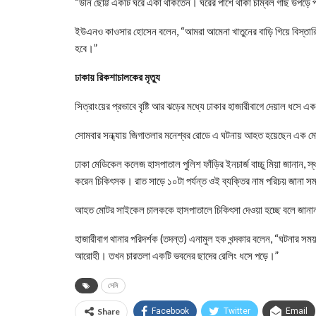
“উনি ছোট্ট একটি ঘরে একা থাকতেন। ঘরের পাশে থাকা চাম্বল গাছ উপড়ে 
ইউএনও কাওসার হোসেন বলেন, “আমরা আমেনা খাতুনের বাড়ি গিয়ে বিস্তারি
হবে।”
ঢাকায় রিকশাচালকের মৃত্যু
সিত্রাংয়ের প্রভাবে বৃষ্টি আর ঝড়ের মধ্যে ঢাকার হাজারীবাগে দেয়াল ধসে 
সোমবার সন্ধ্যায় জিগাতলার মনেশ্বর রোডে এ ঘটনায় আহত হয়েছেন এক
ঢাকা মেডিকেল কলেজ হাসপাতাল পুলিশ ফাঁড়ির ইনচার্জ বাচ্চু মিয়া জানান
করেন চিকিৎসক। রাত সাড়ে ১০টা পর্যন্ত ওই ব্যক্তির নাম পরিচয় জানা স
আহত মোটর সাইকেল চালককে হাসপাতালে চিকিৎসা দেওয়া হচ্ছে বলে জানা
হাজারীবাগ থানার পরিদর্শক (তদন্ত) এনামুল হক খন্দকার বলেন, “ঘটনার সময়
আরোহী। তখন চারতলা একটি ভবনের ছাদের রেলিং ধসে পড়ে।”
সেমি
Share
Facebook
Twitter
Email