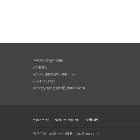
সম্পাদক: রফিকুল বাসার
যোগাযোগ:
২/৩-এ, পূরানো পল্টন, থাকা – ১০০০
০১৫৫২৩১৫৭৪৫
energybanglabd@gmail.com
প্রথম পাতা
আমাদের সম্বন্ধে
যোগাযোগ
© 2026 - এনার্জি বাংলা. All Rights Reserved.