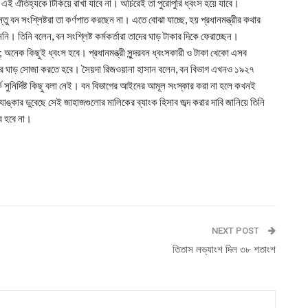
ই ঐতিহ্যকে টিকিয়ে রাখা যাবে না। অচিরেই তা পুরোপুরি ধ্বংস হয়ে যাবে।
ন্তু বন সংশ্লিষ্টরা তা কর্ণপাত করছেন না। এতে বোঝা যাচ্ছে, হয় প্রধানমন্ত্রীর কথার
েননি। তিনি বলেন, বন সংশ্লিষ্ট কর্মকর্তারা তাদের ঘাড় টাকার দিকে ফেরাচ্ছেন।
নয়; অনেক কিছুই ধ্বংস হবে। প্রধানমন্ত্রী সুন্দরবন ধ্বংসকারী ও টাকা খেকো এসব
 তাদের ঘাড় সোজা করতে হবে। সৈয়দা রিজওয়ানা হাসান বলেন, বন বিভাগ এখনও ১৯২৭
্কে সুনির্দিষ্ট কিছু বলা নেই। বন বিভাগের আইনের আমূল সংস্কার করা না হলে কখনই
ট্যাঙ্কার ডুবেছে সেই জাহাজগুলোর মালিকের ব্যাংক হিসাব জব্দ করার দাবি জানিয়ে তিনি
ব হবে না।
NEXT POST
তিতাস লভ্যাংশ দিল ৩৮ শতাংশ