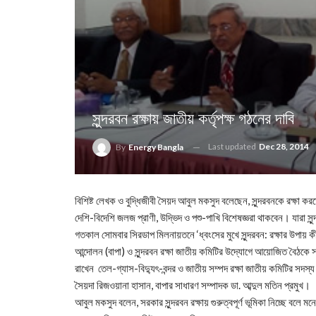
সুন্দরবন রক্ষায় জাতীয় কর্তৃপক্ষ গঠনের দাবি
Last updated
Dec 28, 2014
By
Energy Bangla
বিশিষ্ট লেখক ও বুদ্ধিজীবী সৈয়দ আবুল মকসুদ বলেছেন, সুন্দরবনকে রক্ষা ক
দেশি-বিদেশি জলজ প্রাণী, উদ্ভিদ ও পশু-পাখি বিশেষজ্ঞরা থাকবেন। যারা সুন্
গতকাল সোমবার সিরডাপ মিলনায়তনে ‘ধ্বংসের মুখে সুন্দরবন: রক্ষার উপায়
আন্দোলন (বাপা) ও সুন্দরবন রক্ষা জাতীয় কমিটির উদ্যোগে আয়োজিত বৈঠ
রাখেন তেল-গ্যাস-বিদ্যুৎ-বন্দর ও জাতীয় সম্পদ রক্ষা জাতীয় কমিটির সদস্য
সৈয়দা রিজওয়ানা হাসান, বাপার সাধারণ সম্পাদক ডা. আব্দুল মতিন প্রমুখ।
আবুল মকসুদ বলেন, সরকার সুন্দরবন রক্ষায় গুরুত্বপূর্ণ ভূমিকা নিচ্ছে বলে মনে