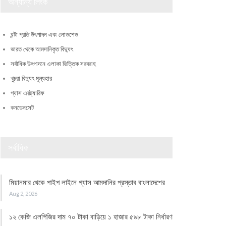
অন্যান্য লিংক
ঘন্টা প্রতি উৎপাদন এবং লোডশেড
ভারত থেকে আমদানিকৃত বিদ্যুৎ
সর্বাধিক উৎপাদনে এলাকা ভিত্তিক সরবরাহ
খুচরা বিদ্যুৎ মূল্যহার
গ্যাস এরট্যারিফ
কনডেনসেট
সর্বাধিক
মিয়ানমার থেকে পাইপ লাইনে গ্যাস আমদানির প্রস্তাব বাংলাদেশের
Aug 2, 2026
১২ কেজি এলপিজির দাম ৭০ টাকা বাড়িয়ে ১ হাজার ৫৯৮ টাকা নির্ধারণ