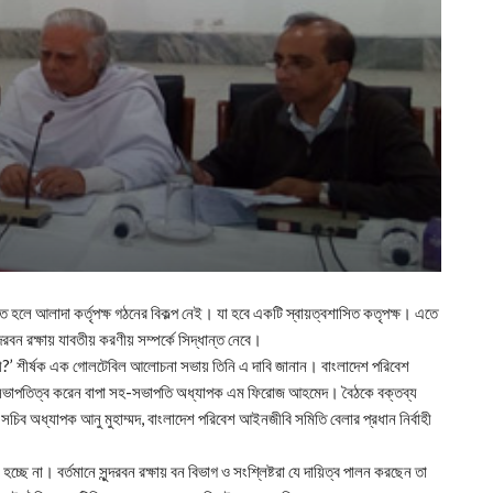
রতে হলে আলাদা কর্তৃপক্ষ গঠনের বিকল্প নেই। যা হবে একটি স্বায়ত্বশাসিত কতৃপক্ষ। এতে
দরবন রক্ষায় যাবতীয় করণীয় সম্পর্কে সিদ্ধান্ত নেবে।
 কী?’ শীর্ষক এক গোলটেবিল আলোচনা সভায় তিনি এ দাবি জানান। বাংলাদেশ পরিবেশ
কে সভাপতিত্ব করেন বাপা সহ-সভাপতি অধ্যাপক এম ফিরোজ আহমেদ। বৈঠকে বক্তব্য
 সচিব অধ্যাপক আনু মুহাম্মদ, বাংলাদেশ পরিবেশ আইনজীবি সমিতি বেলার প্রধান নির্বাহী
 হচ্ছে না। বর্তমানে সুন্দরবন রক্ষায় বন বিভাগ ও সংশ্লিষ্টরা যে দায়িত্ব পালন করছেন তা