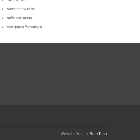
জনপ্রশাসন মন্ত্রণালয়
জাতীয় তথ্য বাতায়ন
সকল ক্যাডার পিএমআইএস
Website Design:
RockTech