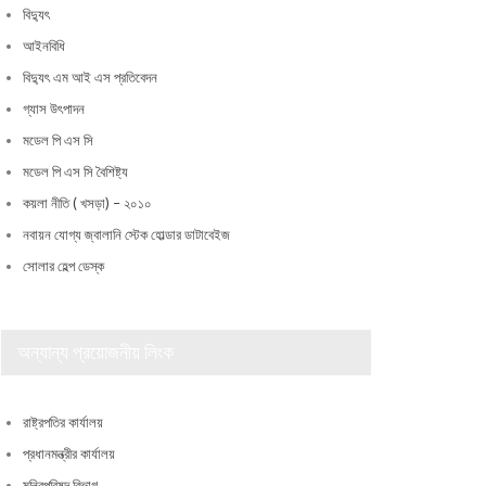
বিদ্যুৎ
আইনবিধি
বিদ্যুৎ এম আই এস প্রতিবেদন
গ্যাস উৎপাদন
মডেল পি এস সি
মডেল পি এস সি বৈশিষ্ট্য
কয়লা নীতি ( খসড়া) – ২০১০
নবায়ন যোগ্য জ্বালানি স্টেক হোল্ডার ডাটাবেইজ
সোলার হেল্প ডেস্ক
অন্যান্য প্রয়োজনীয় লিংক
রাষ্ট্রপতির কার্যালয়
প্রধানমন্ত্রীর কার্যালয়
মন্ত্রিপরিষদ বিভাগ