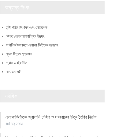
অন্যান্য লিংক
ঘন্টা প্রতি উৎপাদন এবং লোডশেড
ভারত থেকে আমদানিকৃত বিদ্যুৎ
সর্বাধিক উৎপাদনে এলাকা ভিত্তিক সরবরাহ
খুচরা বিদ্যুৎ মূল্যহার
গ্যাস এরট্যারিফ
কনডেনসেট
সর্বাধিক
এলাকাভিত্তিক জ্বালানি চাহিদা ও সরবরাহের চিত্র তৈরির নির্দেশ
Jul 30, 2026