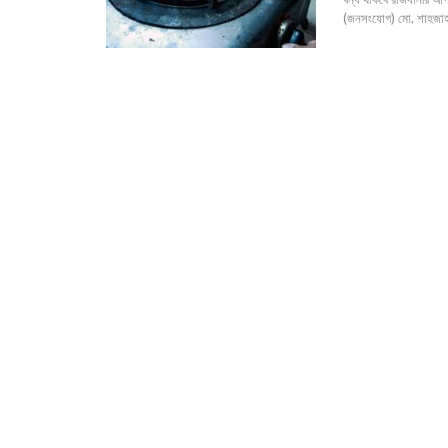
(জনসংযোগ) মো. শাহজা