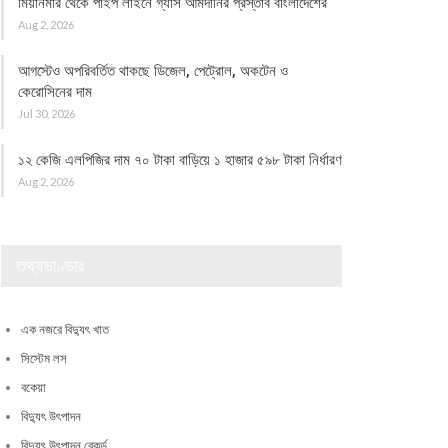
মিয়ানমার থেকে পাইপ লাইনে গ্যাস আমদানির প্রস্তাব বাংলাদেশের
Aug 2, 2026
আগস্টেও অপরিবর্তিত থাকছে ডিজেল, পেট্রোল, অকটেন ও
কেরোসিনের দাম
Jul 30, 2026
১২ কেজি এলপিজির দাম ৭০ টাকা বাড়িয়ে ১ হাজার ৫৯৮ টাকা নির্ধারণ
Aug 2, 2026
তথ্যভাণ্ডার
এক নজরে বিদ্যুৎ খাত
সিস্টেম লস
বকেয়া
বিদ্যুৎ উৎপাদন
বিদ্যুৎ উৎপাদন রেকর্ড