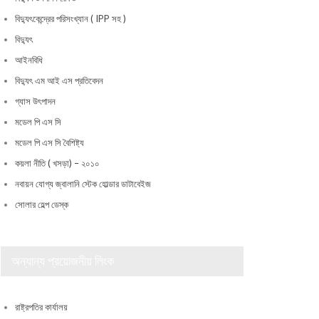
বিদ্যুৎকেন্দ্রের পরিসংখ্যান ( IPP সহ )
বিদ্যুৎ
আইনবিধি
বিদ্যুৎ এম আই এস প্রতিবেদন
গ্যাস উৎপাদন
মডেল পি এস সি
মডেল পি এস সি বৈশিষ্ট্য
কয়লা নীতি ( খসড়া) – ২০১০
নবায়ন যোগ্য জ্বালানি স্টেক হোল্ডার ডাটাবেইজ
সোলার হেল্প ডেস্ক
অন্যান্য প্রয়োজনীয় লিংক
রাষ্ট্রপতির কার্যালয়