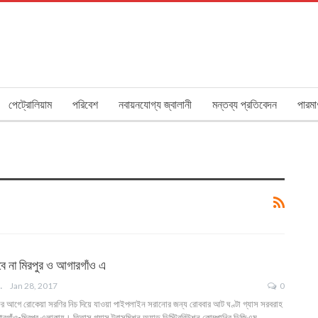
পেট্রোলিয়াম
পরিবেশ
নবায়নযোগ্য জ্বালানী
মন্তব্য প্রতিবেদন
পারমা
কবে না মিরপুর ও আগারগাঁও এ
ANGLA
Jan 28, 2017
0
রুর আগে রোকেয়া সরণির নিচ দিয়ে যাওয়া পাইপলাইন সরানোর জন্য রোববার আট ঘণ্টা গ্যাস সরবরাহ
রগাঁও-মিরপুর এলাকায়। তিতাস গ্যাস ট্রান্সমিশন অ্যান্ড ডিস্ট্রিবিউশন কোম্পানির ডিজিএম