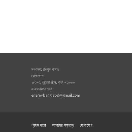
সম্পাদক: রফিকুল বাসার
যোগাযোগ:
২/৩-এ, পূরানো পল্টন, থাকা – ১০০০
০১৫৫২৩১৫৭৪৫
energybanglabd@gmail.com
প্রথম পাতা
আমাদের সম্বন্ধে
যোগাযোগ