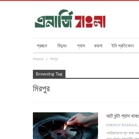
প্রচ্ছদ
বিদ্যুৎ
গ্যাস
কয়লা
ইবি প্রতিবেদন
Home
মিরপুর
Browsing Tag
মিরপুর
আট ঘন্টা গ্যাস থা
ENERGY B
মেট্রোরেলের মূল কাজ শু
বন্ধ থাকবে রাজধানীর আগা