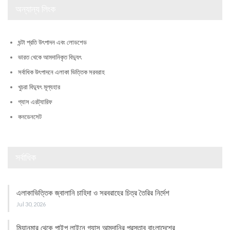
অন্যান্য লিংক
ঘন্টা প্রতি উৎপাদন এবং লোডশেড
ভারত থেকে আমদানিকৃত বিদ্যুৎ
সর্বাধিক উৎপাদনে এলাকা ভিত্তিক সরবরাহ
খুচরা বিদ্যুৎ মূল্যহার
গ্যাস এরট্যারিফ
কনডেনসেট
সর্বাধিক
এলাকাভিত্তিক জ্বালানি চাহিদা ও সরবরাহের চিত্র তৈরির নির্দেশ
Jul 30, 2026
মিয়ানমার থেকে পাইপ লাইনে গ্যাস আমদানির প্রস্তাব বাংলাদেশের