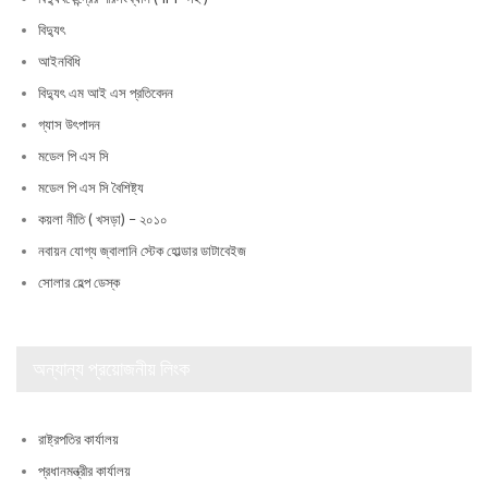
বিদ্যুৎ
আইনবিধি
বিদ্যুৎ এম আই এস প্রতিবেদন
গ্যাস উৎপাদন
মডেল পি এস সি
মডেল পি এস সি বৈশিষ্ট্য
কয়লা নীতি ( খসড়া) – ২০১০
নবায়ন যোগ্য জ্বালানি স্টেক হোল্ডার ডাটাবেইজ
সোলার হেল্প ডেস্ক
অন্যান্য প্রয়োজনীয় লিংক
রাষ্ট্রপতির কার্যালয়
প্রধানমন্ত্রীর কার্যালয়