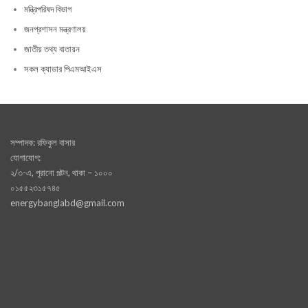
মন্ত্রিপরিষদ বিভাগ
জনপ্রশাসন মন্ত্রণালয়
জাতীয় তথ্য বাতায়ন
সকল ক্যাডার পিএমআইএস
সম্পাদক: রফিকুল বাসার
যোগাযোগ:
২/৩-এ, পূরানো পল্টন, থাকা – ১০০০
০১৫৫২৩১৫৭৪৫
energybanglabd@gmail.com