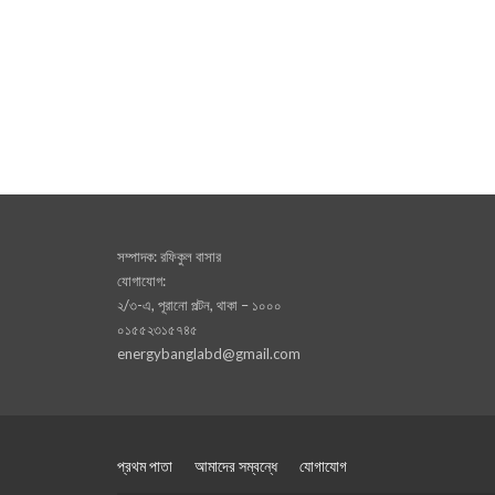
সম্পাদক: রফিকুল বাসার
যোগাযোগ:
২/৩-এ, পূরানো পল্টন, থাকা – ১০০০
০১৫৫২৩১৫৭৪৫
energybanglabd@gmail.com
প্রথম পাতা
আমাদের সম্বন্ধে
যোগাযোগ