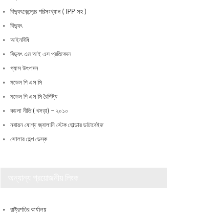
বিদ্যুৎকেন্দ্রের পরিসংখ্যান ( IPP সহ )
বিদ্যুৎ
আইনবিধি
বিদ্যুৎ এম আই এস প্রতিবেদন
গ্যাস উৎপাদন
মডেল পি এস সি
মডেল পি এস সি বৈশিষ্ট্য
কয়লা নীতি ( খসড়া) – ২০১০
নবায়ন যোগ্য জ্বালানি স্টেক হোল্ডার ডাটাবেইজ
সোলার হেল্প ডেস্ক
অন্যান্য প্রয়োজনীয় লিংক
রাষ্ট্রপতির কার্যালয়