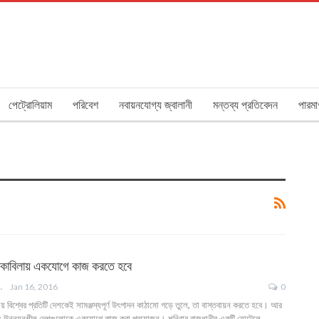
পেট্রোলিয়াম
পরিবেশ
নবায়নযোগ্য জ্বালানী
মন্তব্য প্রতিবেদন
পারমা
মোকাবিলায় একযোগে কাজ করতে হবে
ANGLA
Jan 16, 2016
0
ায় বিশ্বের প্রতিটি দেশকেই সামঞ্জস্যপূর্ণ উৎপাদন কাঠামো গড়ে তুলে, তা বাস্তবায়ন করতে হবে। আর
ং উন্নয়নশীল দেশগুলোকে একযোগে কাজ করা প্রয়োজন। শনিবার রাজধানীর একটি হোটেলে