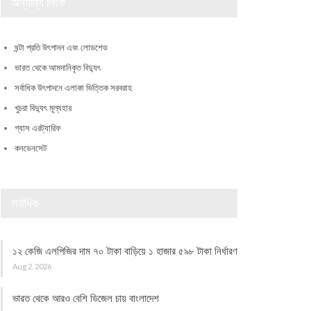
অন্যান্য লিংক
ঘন্টা প্রতি উৎপাদন এবং লোডশেড
ভারত থেকে আমদানিকৃত বিদ্যুৎ
সর্বাধিক উৎপাদনে এলাকা ভিত্তিক সরবরাহ
খুচরা বিদ্যুৎ মূল্যহার
গ্যাস এরট্যারিফ
কনডেনসেট
সর্বাধিক
১২ কেজি এলপিজির দাম ৭০ টাকা বাড়িয়ে ১ হাজার ৫৯৮ টাকা নির্ধারণ
Aug 2, 2026
ভারত থেকে আরও বেশি ডিজেল চায় বাংলাদেশ