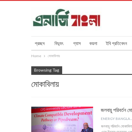
প্রচ্ছদ
বিদ্যুৎ
গ্যাস
কয়লা
ইবি প্রতিবেদন
Home
মোকাবিলায়
Browsing Tag
মোকাবিলায়
জলবায়ু পরিবর্তন 
ENERGY B
জলবায়ু পরিবর্তন মোকাবিল
এতে উন্নত-অনুন্নত এব