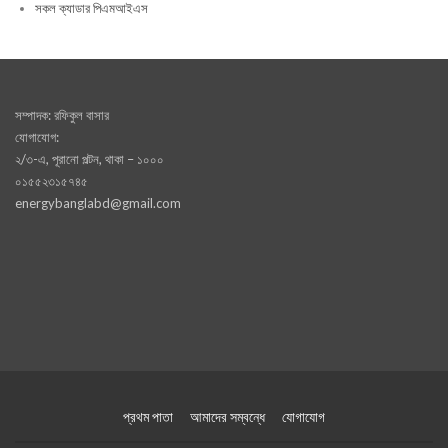
সকল ক্যাডার পিএমআইএস
সম্পাদক: রফিকুল বাসার
যোগাযোগ:
২/৩-এ, পূরানো পল্টন, থাকা – ১০০০
০১৫৫২৩১৫৭৪৫
energybanglabd@gmail.com
প্রথম পাতা
আমাদের সম্বন্ধে
যোগাযোগ