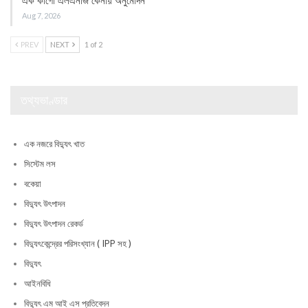
এক কার্গো এলএনজি কেনায় অনুমোদন
Aug 7, 2026
PREV
NEXT
1 of 2
তথ্যভাণ্ডার
এক নজরে বিদ্যুৎ খাত
সিস্টেম লস
বকেয়া
বিদ্যুৎ উৎপাদন
বিদ্যুৎ উৎপাদন রেকর্ড
বিদ্যুৎকেন্দ্রের পরিসংখ্যান ( IPP সহ )
বিদ্যুৎ
আইনবিধি
বিদ্যুৎ এম আই এস প্রতিবেদন