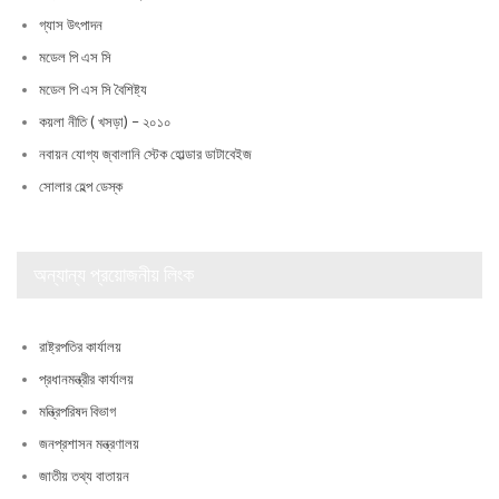
গ্যাস উৎপাদন
মডেল পি এস সি
মডেল পি এস সি বৈশিষ্ট্য
কয়লা নীতি ( খসড়া) – ২০১০
নবায়ন যোগ্য জ্বালানি স্টেক হোল্ডার ডাটাবেইজ
সোলার হেল্প ডেস্ক
অন্যান্য প্রয়োজনীয় লিংক
রাষ্ট্রপতির কার্যালয়
প্রধানমন্ত্রীর কার্যালয়
মন্ত্রিপরিষদ বিভাগ
জনপ্রশাসন মন্ত্রণালয়
জাতীয় তথ্য বাতায়ন