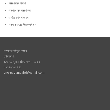
মন্ত্রিপরিষদ বিভাগ
জনপ্রশাসন মন্ত্রণালয়
জাতীয় তথ্য বাতায়ন
সকল ক্যাডার পিএমআইএস
সম্পাদক: রফিকুল বাসার
যোগাযোগ:
২/৩-এ, পূরানো পল্টন, থাকা – ১০০০
০১৫৫২৩১৫৭৪৫
energybanglabd@gmail.com