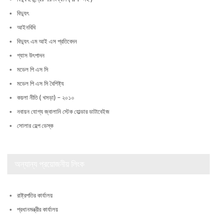
বিদ্যুৎ
আইনবিধি
বিদ্যুৎ এম আই এস প্রতিবেদন
গ্যাস উৎপাদন
মডেল পি এস সি
মডেল পি এস সি বৈশিষ্ট্য
কয়লা নীতি ( খসড়া) – ২০১০
নবায়ন যোগ্য জ্বালানি স্টেক হোল্ডার ডাটাবেইজ
সোলার হেল্প ডেস্ক
অন্যান্য প্রয়োজনীয় লিংক
রাষ্ট্রপতির কার্যালয়
প্রধানমন্ত্রীর কার্যালয়