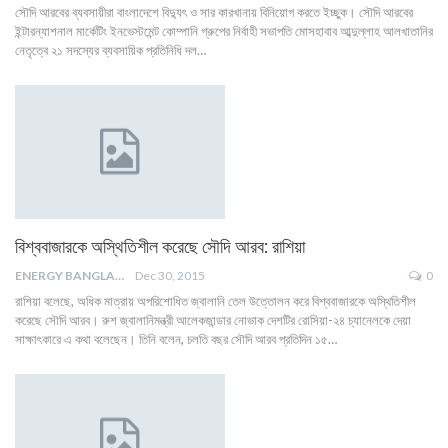
সৌদি আরবের ব্যবসায়ীরা বাংলাদেশে বিদ্যুৎ ও সার কারখানায় বিনিয়োগ করতে ইচ্ছুক। সৌদি আরবের
ইন্টারন্যাশনাল মার্কেটিং ইনভেস্টমেন্ট কোম্পানি গ্রুপের নির্বাহী সভাপতি মোসহাবাব আব্দুল্লাহ আলখাতানির
নেতৃত্বে ২১ সদস্যের ব্যবসায়িক প্রতিনিধি দল…
বিশ্ববাজারকে অস্থিতিশীল করেছে সৌদি আরব: রাশিয়া
ENERGY BANGLA
Dec 30, 2015
0
রাশিয়া বলেছে, অধিক মাত্রায় অপরিশোধিত জ্বালানি তেল উত্তোলন করে বিশ্ববাজারকে অস্থিতিশীল
করেছে সৌদি আরব। রুশ জ্বালানিমন্ত্রী আলেকজান্ডার নোভাক দেশটির রোসিয়া-২৪ চ্যানেলকে দেয়া
সাক্ষাৎকারে এ কথা বলেছেন। তিনি বলেন, চলতি বছর সৌদি আরব প্রতিদিন ১৫…