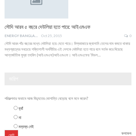
সৌদি আরব ৫ বছরে দেউলিয়া হতে পারে: আইএমএফ
ENERGY BANGLA
Oct 25, 2015
0
সৌদি আরব পাঁচ বছরের মধ্যে দেউলিয়া হয়ে যেতে পারে। বিশ্ববাজারে জ্বালানি তেলের দাম কমতে থাকায়
মধ্যপ্রাচ্যের সবচেয়ে শক্তিশালী অর্থনীতির এই দেশকে দেউলিয়া হতে পারে বলে সর্তক করে দিয়েছে
আন্তর্জাতিক মুদ্রা তহবিল (আইএমএফ)আইএমএফ। আইএমএফের ‘মিডল…
জরিপ
পরিকল্পনার অভাবে আজ বিদ্যুতের ভোগান্তি বেড়েছে বলে মনে করেন?
হ্যাঁ
না
মন্তব্য নেই
ফলাফল