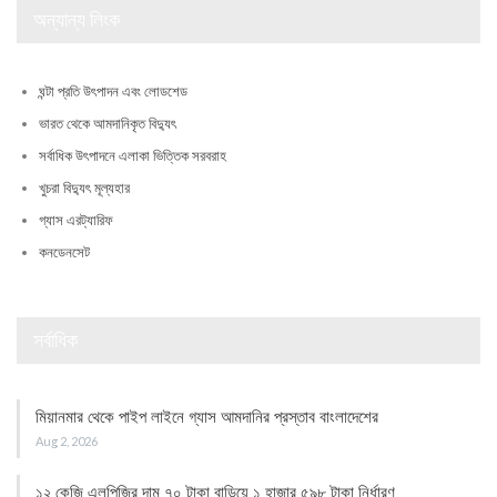
অন্যান্য লিংক
ঘন্টা প্রতি উৎপাদন এবং লোডশেড
ভারত থেকে আমদানিকৃত বিদ্যুৎ
সর্বাধিক উৎপাদনে এলাকা ভিত্তিক সরবরাহ
খুচরা বিদ্যুৎ মূল্যহার
গ্যাস এরট্যারিফ
কনডেনসেট
সর্বাধিক
মিয়ানমার থেকে পাইপ লাইনে গ্যাস আমদানির প্রস্তাব বাংলাদেশের
Aug 2, 2026
১২ কেজি এলপিজির দাম ৭০ টাকা বাড়িয়ে ১ হাজার ৫৯৮ টাকা নির্ধারণ