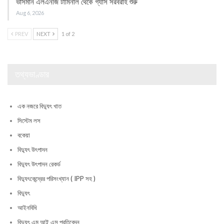
ভাসমান এলএনজি টার্মিনাল থেকে গ্যাস সরবরাহ শুরু
Aug 6, 2026
PREV
NEXT
1 of 2
তথ্যভাণ্ডার
এক নজরে বিদ্যুৎ খাত
সিস্টেম লস
বকেয়া
বিদ্যুৎ উৎপাদন
বিদ্যুৎ উৎপাদন রেকর্ড
বিদ্যুৎকেন্দ্রের পরিসংখ্যান ( IPP সহ )
বিদ্যুৎ
আইনবিধি
বিদ্যুৎ এম আই এস প্রতিবেদন