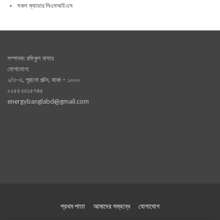
সকল ক্যাডার পিএমআইএস
সম্পাদক: রফিকুল বাসার
যোগাযোগ:
২/৩-এ, পূরানো পল্টন, থাকা – ১০০০
০১৫৫২৩১৫৭৪৫
energybanglabd@gmail.com
প্রথম পাতা
আমাদের সম্বন্ধে
যোগাযোগ