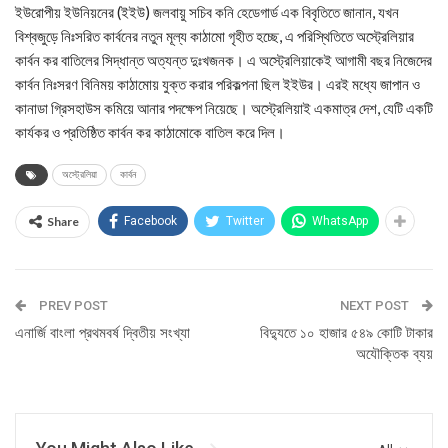
ইউরোপীয় ইউনিয়নের (ইইউ) জলবায়ু সচিব কনি হেডেগার্ড এক বিবৃতিতে জানান, যখন
বিশ্বজুড়ে নিঃসরিত কার্বনের নতুন মূল্য কাঠামো গৃহীত হচ্ছে, এ পরিস্থিতিতে অস্ট্রেলিয়ার
কার্বন কর বাতিলের সিদ্ধান্ত অত্যন্ত দুঃখজনক। এ অস্ট্রেলিয়াকেই আগামী বছর নিজেদের
কার্বন নিঃসরণ বিনিময় কাঠামোয় যুক্ত করার পরিকল্পনা ছিল ইইউর। এরই মধ্যে জাপান ও
কানাডা গ্রিসহাউস কমিয়ে আনার পদক্ষেপ নিয়েছে। অস্ট্রেলিয়াই একমাত্র দেশ, যেটি একটি
কার্যকর ও প্রতিষ্ঠিত কার্বন কর কাঠামোকে বাতিল করে দিল।
অস্ট্রেলিয়া
কার্বন
Share
Facebook
Twitter
WhatsApp
PREV POST
NEXT POST
এনার্জি বাংলা প্রথমবর্ষ দ্বিতীয় সংখ্যা
বিদ্যুতে ১০ হাজার ৫৪৯ কোটি টাকার
অযৌক্তিক ব্যয়