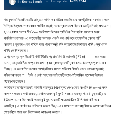
Last updated
Jul 23, 2014
By
Energy Bangla
গত বুধবার সিনেটে ভোটের মাধ্যমে কার্বন কর বাতিল করে দিয়েছে অস্ট্রেলিয়া সরকার। ফলে
বৈশ্বিক উষ্ণতা মোকাবেলায় আর্থিক লড়াই থেকে প্রথম দেশ হিসেবে অস্ট্রেলিয়াই সরে এল।
২০১২ সালে দেশের শীর্ষ ৩০০ প্রতিষ্ঠানে উত্পন্ন প্রতি টন গ্রিনহাউস গ্যাসের জন্য
প্রতিষ্ঠানগুলোকে ২৩ অস্ট্রেলীয় ডলারের একটি কর ধার্য করে তত্কালীন লেবার পার্টি
সরকার। বুধবার এ কর বাতিল করে প্রধানমন্ত্রী টনি অ্যাবোটের লিবারেল পার্টি ও ন্যাশনাল
পার্টির জোট সরকার।
এ প্রসঙ্গে দ্য ক্লাইমেট ইনস্টিটিউটের প্রধান নির্বাহী কর্মকর্তা (সিইও) জন কনর
বলেন, আন্তর্জাতিক সম্প্রদায় এখন ক্রমান্বয়ে জ্বালানিদূষণ কমানোর লক্ষ্য পূরণে নজর
দিচ্ছে। এ কর বাতিল হওয়ায় অস্ট্রেলিয়ার সামনে পরিবেশ বিপর্যয় রোধে কোনো জুতসই
পরিকল্পনা রইল না। তিনি এ ভোটগ্রহণকে দায়িত্বহীনতার ঐতিহাসিক পদেক্ষপ হিসেবে
উল্লেখ করেছেন।
অস্ট্রেলিয়ার ব্রিসবেনেই আগামী নভেম্বরে শিল্পোন্নত দেশগুলোর সংগঠন জি২০-এর নবম
সম্মেলন হওয়ার কথা রয়েছে, যেখানে জলবায়ু ইস্যুই সবচেয়ে গুরুত্ব পাবে। যুক্তরাষ্ট্র ও
ইউরোপ অনেক দিন ধরেই জলবায়ু ইস্যুতে একটি আন্তর্জাতিক নীতিমালা দাবি করে
আসছিল। এ কার্বন কর বাতিলের কারণে জি২০-এর সম্মেলনে জলবায়ুবিষয়ক আলোচনা ভিন্ন
মোড় নিতে পারে বলে বিশেষজ্ঞরা আশঙ্কা করছেন।