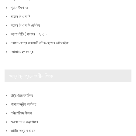
গ্যাস উৎপাদন
মডেল পি এস সি
মডেল পি এস সি বৈশিষ্ট্য
কয়লা নীতি ( খসড়া) – ২০১০
নবায়ন যোগ্য জ্বালানি স্টেক হোল্ডার ডাটাবেইজ
সোলার হেল্প ডেস্ক
অন্যান্য প্রয়োজনীয় লিংক
রাষ্ট্রপতির কার্যালয়
প্রধানমন্ত্রীর কার্যালয়
মন্ত্রিপরিষদ বিভাগ
জনপ্রশাসন মন্ত্রণালয়
জাতীয় তথ্য বাতায়ন