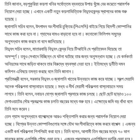
তিনি জানান, বড়পুকুরিয়া কয়লা খনির সর্বোত্তম ব্যবহারে উপায় খুঁজে বের করেতে পরামর্শক
নিয়োগ দেয়া হচ্ছে। এখানে একটি নতুন কয়লাভিত্তিক বিদ্যুৎকেন্দ্র স্থাপনের কাজ শুরু
হয়েছে।
জ্বালানি সচিব বলেন, উৎপাদন অংশীদারি চুক্তির (পিএসসি) বাইরে গিয়ে বিদেশী কোম্পানির
সাথে কাজ করা হবে না। গ্যাসের দামও বাড়ানো হবে না। কনোকো ফিলিপস সমুদ্রে
অনুসন্ধান কাজ করবে না বলে জানিয়েছে।
বিদ্যুৎ সচিব বলেন, মাতারবাড়ি বিদ্যুৎ কেন্দ্র নিয়ে টিআইবি যে প্রতিবেদন দিয়েছে তা
অসম্পূর্ণ। তবুও সেখানে বিচ্ছিন্ন যে ঘটনা ঘটেছে তার জন্য অনুসন্ধান হচ্ছে। যে কর্মকর্তা
অনিয়মের সাথে জড়িত থাকবে তার বিরুদ্ধে ব্যবস্থা নেয়া হবে। ইতিমধ্যে দুর্নীতি দমন
কমিশন এবিষয়ে তদন্ত করছে বলে তিনি জানান।
প্রতিমন্ত্রী বলেন, সরকার বিদ্যুৎ ও জ্বালানি খাতের উন্নয়নে কাজ করে যাচ্ছে। স্বল্প মেয়াদি
অনেক পরিকল্পনা বাস্তবায়ন হয়েছে। মধ্য ও দীর্ঘ মেয়াদী পরিকল্পনা বাস্তবায়নে সময়
লাগবে। তিনি বলেন, নবায়ন যোগ্য জ্বালানি প্রসারে কাজ চলছে। ছোট ছোট ছাড়াও ১০০
মেগাওয়াটের সৌর প্রকল্পের কাজ চলতি বছরের মধ্যে শুরু হবে। এক্ষেত্রে জমি বড় বাঁধা বলে
তিনি মনে করেন।
তেল গ্যাস অনুসন্ধানে বাপেক্সেকে আরও শক্তিশালি করার জন্য পরামর্শক নিয়োগ দেয়া
হচ্ছে। বিশ্বের উন্নত কোম্পানিগুলোর সঙ্গে যৌথ অংশীদারিত্বে কাজ করবে বাপেক্স । এজন্য
একটি কর্ম পরিকল্পনা শিগগিরই করা হবে। তিনি বলেন, আগামী তিন বছরের মধ্যে ৭০ ভাগ
মানুষের কাছে এলপিজি পৌছে দেয়া হবে। এজন্য প্রয়োজনে এলপিজিতে ভর্তূকি দেয়া হবে।