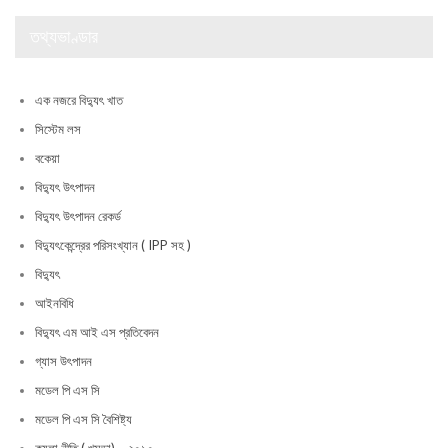
তথ্যভাণ্ডার
এক নজরে বিদ্যুৎ খাত
সিস্টেম লস
বকেয়া
বিদ্যুৎ উৎপাদন
বিদ্যুৎ উৎপাদন রেকর্ড
বিদ্যুৎকেন্দ্রের পরিসংখ্যান ( IPP সহ )
বিদ্যুৎ
আইনবিধি
বিদ্যুৎ এম আই এস প্রতিবেদন
গ্যাস উৎপাদন
মডেল পি এস সি
মডেল পি এস সি বৈশিষ্ট্য