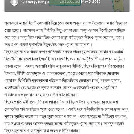
Last updated
May 5, 2015
By
Energy Bangla
স্থলভাগে আবার বিদেশী কোম্পানি দিয়ে তেল গ্যাস অনুসন্ধান ও উত্তোলন করার সিদ্ধান্ত
নেয়া হচ্ছে। বাপেক্সের জন্য নির্ধারিত কিছু এলাকা রেখে অন্য এলাকা বিদেশী কোম্পানিকে
দেয়া হবে। অন্যদিকে অর্থনৈতিক এলাকা ছাড়া পর্যায়ক্রমে শিল্পেও গ্যাস দেয়া বন্ধ হবে।
আর এখন থেকেই ক্যাপটিভ বিদ্যুৎ উৎপাদনে গ্যাস দেয়া হবে না।
বিদ্যুৎ জ্বালানি ও খনিজ সম্পদ প্রতিমন্ত্রী নসরুল হামিদ বৃহস্পতিবার ফোরাম ফর এনার্জি
রিপোর্টার্স, বাংলাদেশ (এফইআরবি) এর সাথে বিদ্যুৎ ভবনে অনুষ্ঠিত মিট দ্যা প্রেস অনুষ্ঠানে
একথা বলেন। এসময় জ্বালানি সচিব আবু বক্কর সিদ্দিকী, বিদ্যুৎ বিভাগের সচিব মনোয়ার
ইসলাম, বিপিসি চেয়ারম্যান এ এম বদরুদ্দোজা, পাওয়ার সেলের মহাপরিচালক মোহাম্মদ
হোসাইন, ডিপিডিসি ব্যবস্থাপনা পরিচালক ব্রিগেডিয়ার জেনারেল (অব) নজরুল হাসান,
এফইআরবি চেয়ারম্যান মোল্লাহ আমজাদ হোসেন, এফইআরবি গবেষনা ও প্রশিক্ষণ
পরিচালক রফিকুল বাসারসহ অন্যরা উপস্থিত ছিলেন।
বিদ্যুৎ প্রতিমন্ত্রী বলেন, শিল্প কারখানার নিজস্ব বিদ্যুৎ উৎপাদনের জন্য ব্যবহার করা
জেনারেটরে পাইপ লাইনের গ্যাস দেয়া হবে না। একই সঙ্গে পরিকল্পিত শিল্প এলাকা ছাড়া অন্য
স্থানে স্থাপিত কারখানায় নতুন গ্যাস সংযোগ পাবে না। তবে প্রস্তুত বা নির্মিতব্য কারখানা,
যারা সংযোগের জন্য আবেদন করেছে তাদের পর্যায়ক্রমে গ্যাস দেয়া হবে। আসন্ন বাজেটে
বিদ্যুৎ জ্বালানি খাতে ভর্তূকি রাখা হবে বলে তিনি জানান।