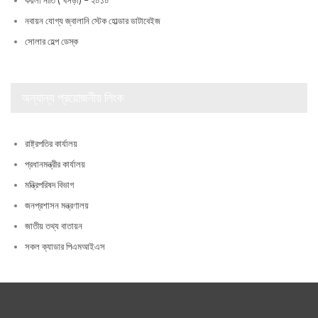
কয়লা নীতি ( খসড়া) – ২০১০
নবায়ন যোগ্য জ্বালানি স্টেক হোল্ডার ডাটাবেইজ
সোলার হেল্প ডেস্ক
অন্যান্য প্রয়োজনীয় লিংক
রাষ্ট্রপতির কার্যালয়
প্রধানমন্ত্রীর কার্যালয়
মন্ত্রিপরিষদ বিভাগ
জনপ্রশাসন মন্ত্রণালয়
জাতীয় তথ্য বাতায়ন
সকল ক্যাডার পিএমআইএস