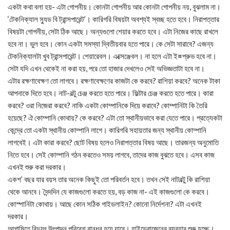
একটা কথা বলা হয়- এটা গোপনীয়। কোনটা গোপনীয় আর কোনটা গোপনীয় নয়, বুঝলাম না।
‘টেকনিক্যাল স্যুড বি ট্রান্সপারেন্ট’। কারিগরি বিষয়টা অবশ্যই স্বচ্ছ হতে হবে। নিরাপত্তার
বিষয়টা গোপনীয়, সেটা ঠিক আছে। অন্যগুলো শেয়ার করতে হবে। এটা নিজের কাছে রাখলে
হবে না। ভুল হবে। কোন একটা সমস্যা দ্বিতীয়বার হতে পারে। কে সেটা সারাবে? এজন্য
টেকনিক্যালটা খুব ট্রান্সপারেন্ট। শেয়ারেবল। এক্সেঞ্জেবল। না হলে এটা ই¤প্রুভ হবে না।
সেটা যদি এখন থেকেই না করা হয়, পরে তো হাজার দেখলেও সেই অভিজ্ঞতাটা হবে না।
এটার রক্ষণাবেক্ষণ তো লাগবে। রক্ষণাবেক্ষণের কাজটা কে করবে? রাশিয়া করবে? অনেক টাকা
আপনাকে দিতে হবে। নাট-বল্টু চেঞ্জ করতে হতে পারে। ফিল্টার চেঞ্জ করতে হতে পারে। কারা
করবে? ওরা নিজেরা করবে? নাকি একটা কোম্পানিকে দিয়ে করাবে? কোম্পানিটা কি তৈরি
হয়েছে? ঐ কোম্পানি কোথায়? কে করবে? এটা তো স্থানীয়ভাবে করা যেতে পারে। প্রত্যেকটা
কেন্দ্রে তো একটা স্থানীয় কোম্পানি লাগে। কারিগরি সহায়তার জন্য স্থানীয় কোম্পানি
লাগবেই। এটা কারা করবে? ছোট বিষয় হলেও নিরাপত্তার বিষয় আছে। তারজন্য অনুমোতি
নিতে হবে। সেই কোম্পানি গঠন করতেও সময় লাগবে, তাদের কাজ বুঝতে হবে। এসব কাজ
এখনই শুরু করা দরকার।
একশ’ বছর যার বয়স তার অনেক কিছুই তো পরিবর্তন হবে। তখন সেই নাটবল্টু কি রাশিয়া
থেকে আনবে। দৈন্দদিন যে কাজগুলো করতে হয়, বড় কাজ না- এই কাজগুলো কে করবে।
কোস্পানিটা কোথায়। আছে কোন সঠিক গাইডলাইন? কোনো নির্দেশনা? এটা এখনই
দরকার।
আগামিতে বিদ্যুৎ উৎপাদন পরিবেশ বান্ধব হয়ে যাবে। হাইড্রোজেনের ব্যবহার শুরু হচ্ছে।