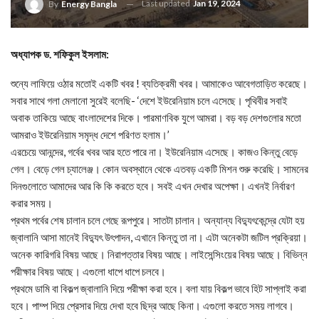
Last updated
Jan 19, 2024
By
Energy Bangla
অধ্যাপক ড. শফিকুল ইসলাম:
শুন্যে লাফিয়ে ওঠার মতোই একটি খবর ! ব্যতিক্রমী খবর। আমাকেও আবেগতাড়িত করেছে।
সবার সাথে গলা মেলানো সুরেই বলেছি- ‘দেশে ইউরেনিয়াম চলে এসেছে। পৃথিবীর সবাই
অবাক তাকিয়ে আছে বাংলাদেশের দিকে। পারমাণবিক যুগে আমরা। বড় বড় দেশগুলোর মতো
আমরাও ইউরেনিয়াম সমৃদ্ধ দেশে পরিণত হলাম।’
এরচেয়ে আনন্দের, গর্বের খবর আর হতে পারে না। ইউরেনিয়াম এসেছে। কাজও কিন্তু বেড়ে
গেল। বেড়ে গেল চ্যালেঞ্জ। কোন অবস্থানে থেকে এতবড় একটি মিশন শুরু করেছি। সামনের
দিনগুলোতে আমাদের আর কি কি করতে হবে। সবই এখন দেখার অপেক্ষা। এখনই নির্বারণ
করার সময়।
প্রথম পর্বের শেষ চালান চলে গেছে রূপপুরে। সাতটা চালান। অন্যান্য বিদ্যুৎকেন্দ্রে যেটা হয়
জ্বালানি আসা মানেই বিদ্যুৎ উৎপাদন, এখানে কিন্তু তা না। এটা অনেকটা জটিল প্রক্রিয়া।
অনেক কারিগরি বিষয় আছে। নিরাপত্তার বিষয় আছে। লাইসেন্সিংয়ের বিষয় আছে। বিভিন্ন
পরীক্ষার বিষয় আছে। এগুলো ধাপে ধাপে চলবে।
প্রথমে ডামি বা বিকল্প জ্বালানি দিয়ে পরীক্ষা করা হবে। বলা যায় বিকল্প ভাবে হিট সাপ্লাই করা
হবে। পাম্প দিয়ে প্রেসার দিয়ে দেখা হবে ছিদ্র আছে কিনা। এগুলো করতে সময় লাগবে।