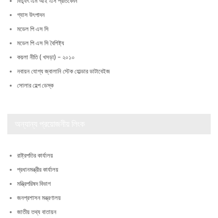
বিদ্যুৎ এম আই এস প্রতিবেদন
গ্যাস উৎপাদন
মডেল পি এস সি
মডেল পি এস সি বৈশিষ্ট্য
কয়লা নীতি ( খসড়া) – ২০১০
নবায়ন যোগ্য জ্বালানি স্টেক হোল্ডার ডাটাবেইজ
সোলার হেল্প ডেস্ক
অন্যান্য প্রয়োজনীয় লিংক
রাষ্ট্রপতির কার্যালয়
প্রধানমন্ত্রীর কার্যালয়
মন্ত্রিপরিষদ বিভাগ
জনপ্রশাসন মন্ত্রণালয়
জাতীয় তথ্য বাতায়ন