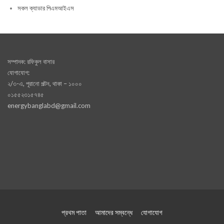
সকল ক্যাডার পিএমআইএস
সম্পাদক: রফিকুল বাসার
যোগাযোগ:
২/৩-এ, পূরানো পল্টন, থাকা – ১০০০
০১৫৫২৩১৫৭৪৫
energybanglabd@gmail.com
প্রথম পাতা
আমাদের সম্বন্ধে
যোগাযোগ