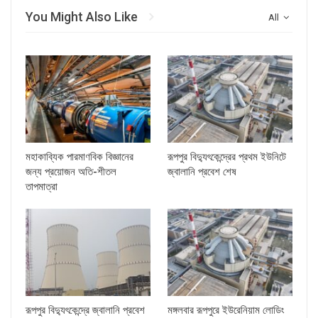
You Might Also Like
All
মহাকাব্যিক পারমাণবিক বিজ্ঞানের
রূপপুর বিদ্যুৎকেন্দ্রের প্রথম ইউনিটে
জন্য প্রয়োজন অতি-শীতল
জ্বালানি প্রবেশ শেষ
তাপমাত্রা
রূপপুর বিদ্যুৎকেন্দ্রে জ্বালানি প্রবেশ
মঙ্গলবার রূপপুরে ইউরেনিয়াম লোডিং