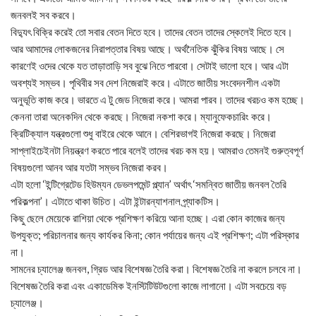
জনবলই সব করবে।
বিদ্যুৎ বিক্রি করেই তো সবার বেতন দিতে হবে। তাদের বেতন তাদের স্কেলেই দিতে হবে।
আর আমাদের লোকজনের নিরাপত্তার বিষয় আছে। অর্থনৈতিক ঝুঁকির বিষয় আছে। সে
কারণেই ওদের থেকে যত তাড়াতাড়ি সব বুঝে নিতে পারবো। সেটাই ভালো হবে। আর এটা
অবশ্যই সম্ভব। পৃথিবীর সব দেশ নিজেরাই করে। এটাতে জাতীয় সংবেদনশীল একটা
অনুভূতি কাজ করে। ভারতে এ টু জেড নিজেরা করে। আমরা পারব। তাদের খরচও কম হচ্ছে।
কেননা তারা অনেকদিন থেকে করছে। নিজেরা নকশা করে। ম্যানুফেকচারিং করে।
ক্রিটিক্যাল যন্ত্রগুলো শুধু বাইরে থেকে আনে। বেশিরভাগই নিজেরা করছে। নিজেরা
সাপ্লাইচেইনটা নিয়ন্ত্রণ করতে পারে বলেই তাদের খরচ কম হয়। আমরাও তেমনই গুরুত্বপূর্ণ
বিষয়গুলো আনব আর যতটা সম্ভব নিজেরা করব।
এটা হলো ‘ইন্টিগ্রেটেড হিউম্যন ডেভলপমেন্ট প্ল্যান’ অর্থাৎ ‘সমন্বিত জাতীয় জনবল তৈরি
পরিকল্পনা’। এটাতে থাকা উচিত। এটা ইন্টারন্যাশনাল প্র্যাকটিস।
কিছু ছেলে মেয়েকে রাশিয়া থেকে প্রশিক্ষণ করিয়ে আনা হচ্ছে। এরা কোন কাজের জন্য
উপযুক্ত; পরিচালনার জন্য কার্যকর কিনা; কোন পর্যায়ের জন্য এই প্রশিক্ষণ; এটা পরিস্কার
না।
সামনের চ্যালেঞ্জ জনবল, গ্রিড আর বিশেষজ্ঞ তৈরি করা। বিশেষজ্ঞ তৈরি না করলে চলবে না।
বিশেষজ্ঞ তৈরি করা এবং একাডেমিক ইনস্টিটিউটগুলো কাজে লাগানো। এটা সবচেয়ে বড়
চ্যালেঞ্জ।