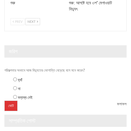
শুরু
শুরু: আগষ্টে হবে ৩শ’ মেগাওয়াট
বিদ্যুৎ
PREV
NEXT
জরিপ
পরিকল্পনার অভাবে আজ বিদ্যুতের ভোগান্তি বেড়েছে বলে মনে করেন?
হ্যাঁ
না
মন্তব্য নেই
ফলাফল
সাম্প্রতিক পোস্ট