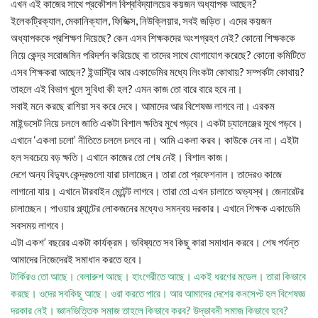
এখন এই কাজের সাথে প্রকৌশল বিশ্ববিদ্যালয়ের কয়জন অধ্যাপক আছেন?
ইলেকট্রিক্যাল, মেকানিক্যাল, ফিজিক্স, নিউক্লিয়ার, সবই জড়িত। এদের কয়জন
অধ্যাপককে প্রশিক্ষণ দিয়েছে? কেন এসব শিক্ষকদের অংশগ্রহণ নেই? কোনো শিক্ষককে
নিয়ে কেন্দ্র সরোজমিন পরিদর্শন করিয়েছে বা তাদের সাথে যোগাযোগ করেছে? কোনো কমিটিতে
এসব শিক্ষকরা আছেন? ইন্ডাস্ট্রি আর একাডেমির মধ্যে লিংকটা কোথায়? সম্পর্কটা কোথায়?
তাহলে এই বিভাগ খুলে সুবিধা কী হল? এমন কাজ তো বারে বারে হবে না।
সবাই মনে করছে রাশিয়া সব করে দেবে। আমাদের আর বিশেষজ্ঞ লাগবে না। এরকম
মাইন্ডসেট নিয়ে চললে জাতি একটা বিশাল ক্ষতির মুখে পড়বে। একটা চ্যালেঞ্জের মুখে পড়বে।
এখানে ‘একলা চলো’ নীতিতে চললে চলবে না। আমি একলা করব। কাউকে নেব না। এইটা
হল সবচেয়ে বড় ক্ষতি। এখানে কাজের তো শেষ নেই। বিশাল কাজ।
দেশে অন্য বিদ্যুৎ কেন্দ্রগুলো যারা চালাচ্ছেন। তারা তো প্রফেশনাল। তাদেরও কাজে
লাগানো যায়। এখানে টারবাইন মেন্টেন্ট লাগবে। তারা তো এখন চালাতে অভ্যস্থ। জেনারেটর
চালাচ্ছেন। পাওয়ার প্ল্যান্টের লোকজনের মধ্যেও সমন্বয় দরকার। এখানে শিক্ষক একাডেমি
সবসময় লাগবে।
এটা একশ’ বছরের একটা কার্যক্রম। ভবিষ্যতে সব কিছু কারা সমাধান করবে। শেষ পর্যন্ত
আমাদের নিজেদেরই সমাধান করতে হবে।
টার্কিরও তো আছে। বেলারুশ আছে। হাংগেরীতে আছে। একই ধরণের মডেল। তারা কিভাবে
করছে। ওদের সবকিছু আছে। ওরা করতে পারে। আর আমাদের দেশের কনসেপ্ট হল বিশেষজ্ঞ
দরকার নেই। জ্ঞানভিত্তিক সমাজ তাহলে কিভাবে করব? উদ্ভাবনী সমাজ কিভাবে হবে?