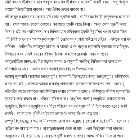
ডামি কয়েল স্ট্রাকচার আর প্রকৃত কয়েলের স্ট্রাকচার অনেকটা একই রকম। শুধু প্রকৃত
কয়েলে ইউরেনিয়াম থাকবে। আর ঐটার ভেতর থাকবে না।
পরীক্ষামূলক চালানোর ক্ষেত্রে যদি কোন দুর্ঘটনা ঘটে। তা নিয়ন্ত্রণকারী কর্তৃপক্ষকে জানাতে
হয়। তারা আবার এগুলো দেখবে। নকশাতে ত্রুটি আছে কিনা। অন্য কোন ত্রুটি আছে
কিনা। এই সব প্রতিবেদন দেখে নিশ্চিত হবে ভবিষ্যতে ত্রুটি বিচ্যুতির শঙ্কা আছে কিনা।
এটা নিশ্চিত হওয়ার পর প্রকৃত জ্বালানি দেয়ার জন্য তারা লাইসেন্স চাইবে। এটাকে বলা হয়
কমিশন। কমিশনিং লাইসেন্স চাইবে যে আমরা এখন প্রকৃত জ্বালানি ব্যবহার করে বিদ্যুৎ
উৎপাদন করব। এই ধরনের পরীক্ষা নীরিক্ষা করতে কয়েকমাস সময় লাগবে।
আন্তর্জাতিক মানদণ্ড, নিরাপত্তার মানদণ্ড অনুযায়ী সবকিছু নিশ্চিত করা হলে তখন
কমিশনিংয়ে যাবে। অর্থাৎ তখন পরমাণু দিয়ে বিদ্যুৎ উৎপাদন শুরু।
পরমাণু জ্বালানি আমাদের গুরুত্বপূর্ণ। জ্বালানি নিরাপত্তার জন্য গুরুত্বপূর্ণ। ভবিষ্যতের
জন্য তো বটে। বর্তমানে আমরা জলবায়ু পরিববর্তনে অন্যতম ক্ষতিগ্রস্ত দেশ। জলবায়ু
পরিবর্তনে বছরে আমাদের সাত মিলিয়ন ডলার লোকসান হচ্ছে। ভবিষ্যতে জীবাষ্ম জ্বালানির
ব্যবহার আর থাকবে না। পরিবেশ দূষিত করে। আধুনিক পরমাণু প্রযুক্তি, নবায়নযোগ্য
প্রযুক্তি, ফিউশন প্রযুক্তি সব মিলে পরিবেশ বান্ধব জ্বালানি নিশ্চিত করতে হবে। সবই
জরুরি। তা না হলে পৃথিবী যে ট্রাকে চলছেÑ আমরা বিপদে পড়ে যাব।
রূপপুর বিদ্যুৎকেন্দ্রে অনেক নিরাপত্তা যোগ করা হয়েছে। কোনো কারণে দুর্ঘটনা হলে যেন
রেডিয়েশন বাইরে না যায়। হাইড্রোজেনটা ফেটে না যায়। এটা নিউট্রাল করা থাকবে।
প্রযুক্তি সবই করে দিচ্ছে। যেন চাপ সৃষ্টি করতে না পারে। আগুন ধরিয়ে দিতে না পারে।