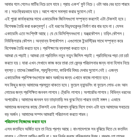
আবার গলে গেলেও মাটির নিচে চলে যাবে। প্রায় একশ’ ফুট নিচে। ওটা আর বের হতে পারবে
না। সয়ংক্রিয়ভাবে হবে। আশে পাশে সমস্যা করার সুযোগ নেই।
এই পুরো কার্যক্রমের সাথে একাডেমিক জিনিসগুলো সম্পৃক্ত করলেই এটা টেকসই হবে।
বিশেষজ্ঞ তৈরি করা গুরুত্বপূর্ণ। এই ধরণের বিদ্যুৎকেন্দ্র নির্মাণ বার বার হবে না। যেসব
একাডেমি এতে সংশ্লিষ্ট আছে। যে যে ডিসিপ্লিনগুলো। যন্ত্রকৌশল। তড়িৎ কৌশল।
নিউক্লিয়ার কৌশল। অন্যান্য উপকৌশল। এগুলোকে ইন্ডাস্ট্রির সাথে সম্পৃক্ত করে
বিশেষজ্ঞ তৈরি করতে হবে। প্রশিক্ষণের ব্যবস্থা করতে হবে।
আমরা যে পড়াই। আমরা তো প্রতিদিন নতুন নতুন জিসিস পড়াই। প্রতিদিনের পড়া তো চর্চা
করতে হয়। যারা এখন সেখানে কাজ করে তারা তো কেন্দ্র পরিচালনার জন্য নানা হিসাব নিয়ে
ব্যস্ত। তাদের বৈজ্ঞানিক, প্রযুক্তিগত, কারিগরি বিষয় দেখার সুযোগ নেই। এজন্য
একাডেমিক প্রশিক্ষণগুলোকে জ্ঞান অর্জনের জন্য এখানে কাজে লাগাতে হবে।
সব কিছুর জন্য আমাদের প্রস্তুত থাকতে হবে। ফুয়েল হ্যান্ডলিং বা ফুয়েল লোড এবং আন
লোডের জন্য প্রশিক্ষিত জনবল লাগবে। ট্রেনিং লাগবে। অপারেটর লাগবে। বিভিন্ন ধরনের
অপারেটর। আমাদের জনবল যত তাড়াতাড়ি সব বুঝে নিতে পারবে ততই মঙ্গল। এভাবে
আমাদের জনবলের কাছে টেকসই এবং নিরাপদে বুঝিয়ে দিলে তখন এটা হবে আমাদের সবচেয়ে
বড় অর্জন। আমাদের সম্পদ আমরাই পরিচালনা করতে পারব।
পরিচালনা নিজেদের করতে হবে
এসব কতদিনে অর্জিত হবে তা নিয়ে প্রশ্ন আছে। বাংলাদেশকে সব বুঝিয়ে দিতে যে কতদিন
লাগবে। এটাতো আমিও জানি না। সব নির্ভর করছে পরিকল্পনার উপর। প্রথম তো তাদের