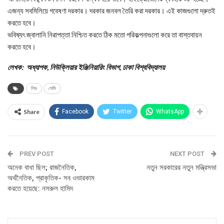
এজন্য সবমিলিয়ে গবেষণা দরকার। দরকার জনবল তৈরি করা দরকার। এই কাজগুলো দ্রুতই
করতে হবে।
ভবিষ্যৎ জ্বালানি নিরাপত্তা নিশ্চিত করতে ঠিক মতো পরিকল্পনাগুলো করে তা বাস্তবায়ন
করতে হবে।
লেখক: অধ্যাপক, নিউক্লিয়ার ইঞ্জিনিয়ারিং বিভাগ, ঢাকা বিশ্ববিদ্যালয়
লিড
সেমি
Share
Facebook
Twitter
WhatsApp
PREV POST
NEXT POST
অনেক বাধা ছিল; রাজনৈতিক,
নতুন সরকারের নতুন মন্ত্রিসভা
অর্থনৈতিক, প্রাকৃতিক- সব ওভারকাম
করতে হয়েছে: নসরুল হামিদ