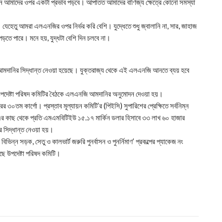
তখন আমাদের ওপর একটা প্রভাব পড়বে। আপাতত আমাদের বাণিজ্য ক্ষেত্রে কোনো সমস্যা
ে। যেহেতু আমরা এলএনজির ওপর নির্ভর করি বেশি। যুদ্ধেতে শুধু জ্বালানি না, সার, জাহাজ
ড়তে পারে। মনে হয়, যুদ্ধটা বেশি দিন চলবে না।
জি আমদানির সিদ্ধান্ত নেওয়া হয়েছে। যুক্তরাজ্য থেকে এই এলএনজি আনতে ব্যয় হবে
ত উপদেষ্টা পরিষদ কমিটির বৈঠকে এলএনজি আমদানির অনুমোদন দেওয়া হয়।
কার্গো। প্রস্তাব মূল্যায়ন কমিটি’র (পিইসি) সুপারিশের প্রেক্ষিতে সর্বনিম্ন
কে -এর কাছ থেকে প্রতি এমএমবিটিইউ ১৫.১৭ মার্কিন ডলার হিসাবে ৩৩ লাখ ৬০ হাজার
সিদ্ধান্ত নেওয়া হয়।
িভিন্ন সড়ক, সেতু ও কালভার্ট জরুরি পুনর্বাসন ও পুনর্নিমাণ’ প্রকল্পের প্যাকেজ নং
ছে উপদেষ্টা পরিষদ কমিটি।