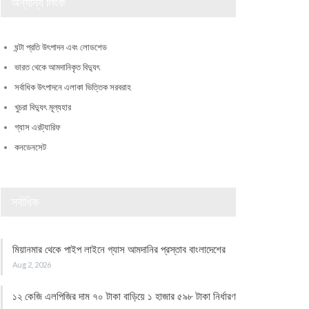
অন্যান্য লিংক
ঘন্টা প্রতি উৎপাদন এবং লোডশেড
ভারত থেকে আমদানিকৃত বিদ্যুৎ
সর্বাধিক উৎপাদনে এলাকা ভিত্তিক সরবরাহ
খুচরা বিদ্যুৎ মূল্যহার
গ্যাস এরট্যারিফ
কনডেনসেট
সর্বাধিক
মিয়ানমার থেকে পাইপ লাইনে গ্যাস আমদানির প্রস্তাব বাংলাদেশের
Aug 2, 2026
১২ কেজি এলপিজির দাম ৭০ টাকা বাড়িয়ে ১ হাজার ৫৯৮ টাকা নির্ধারণ