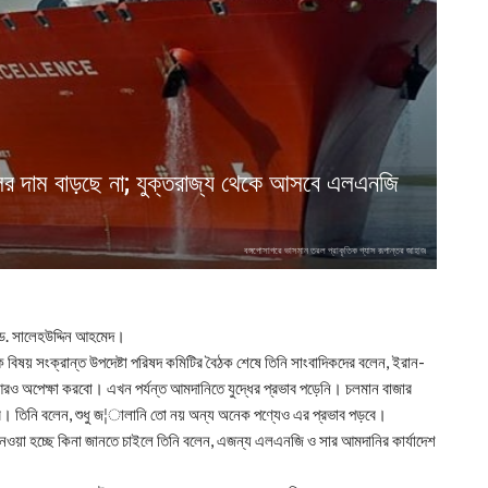
ের দাম বাড়ছে না; যুক্তরাজ্য থেকে আসবে এলএনজি
বঙ্গপোসাগরে ভাসমান তরল প্রাকৃতিক গ্যাস রূপান্তর জাহাজ
া ড. সালেহউদ্দিন আহমেদ।
তিক বিষয় সংক্রান্ত উপদেষ্টা পরিষদ কমিটির বৈঠক শেষে তিনি সাংবাদিকদের বলেন, ইরান-
রও অপেক্ষা করবো। এখন পর্যন্ত আমদানিতে যুদ্ধের প্রভাব পড়েনি। চলমান বাজার
বে। তিনি বলেন, শুধু জ¦ালানি তো নয় অন্য অনেক পণ্যেও এর প্রভাব পড়বে।
 নেওয়া হচ্ছে কিনা জানতে চাইলে তিনি বলেন, এজন্য এলএনজি ও সার আমদানির কার্যাদেশ