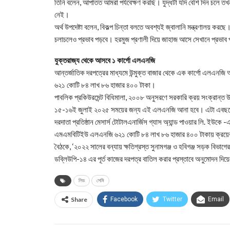
তিনি বলেন, আপাতত আমরা পর্যবেক্ষণ করছি। যুদ্ধটা যদি বেশি দিন চলে 
নেই।
অর্থ উপদেষ্টা বলেন, বিকল্প চিন্তা বলতে অবশ্যই জ্বালানি মন্ত্রণালয় করছ
চলাচলেও প্রভাব পড়বে। হরমুজ প্রণালী দিয়ে জাহাজ আসে সেখানে প্রভাব প
যুক্তরাজ্য থেকে আসবে ১ কার্গো এলএনজি
আন্তর্জাতিক দরপত্রের মাধ্যমে উন্মুক্ত বাজার থেকে এক কার্গো এলএন
৬২১ কোটি ৮৪ লাখ ৮৬ হাজার ৪০০ টাকা।
পাবলিক প্রকিউরমেন্ট বিধিমালা, ২০০৮ অনুসরণে সরকারি ক্রয় সংক্রান্
১৫-১৬ই জুলাই ২০২৫ সময়ের জন্য এই এলএনজি আনা হবে। এটা এবছরের ৩০তম 
দরদাতা প্রতিষ্ঠান মেসার্স টোটালএনার্জিস গ্যাস অ্যান্ড পাওয়ার লি. ইউ
এমএমবিটিইউ এলএনজি ৬২১ কোটি ৮৪ লাখ ৮৬ হাজার ৪০০ টাকায় ক্রয়ের 
বৈঠকে, ‘২০২২ সালের বন্যায় ক্ষতিগ্রস্ত সুনামগঞ্জ ও হবিগঞ্জ সড়ক বিভাগের ব
ডব্লিউপি-১৪ এর পূর্ত কাজের দরপত্র বাতিল করার প্রস্তাবে অনুমোদন দিয়ে
লিড
সেমি
Share
Facebook
Twitter
Email